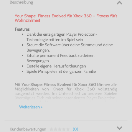
Beschreibung
Your
Shape
: Fitness
Evolved
für Xbox 360 - Fitness für's
Wohnzimmer!
Features:
Dank der einzigartigen Player Projection-
Technologie mitten im Spiel sein
Steure die Software über deine Stimme und deine
Bewegungen.
Erhalte permanent Feedback zu deinen
Bewegungen
Erstelle eigene Herausforderungen
Spiele Minispiele mit der ganzen Familie
Mit
Your
Shape
: Fitness
Evolved
für Xbox 360
können alle
Möglichkeiten von
Kinect
für Xbox 360 vollständig
ausgenutzt werden. Im Unterschied zu anderen Spielen
überträgt es Dich mit seiner patentierten Player Projection-
Technologie direkt in das Geschehen des Spiels und
ermöglicht so ein ultimative Fitness-Erlebnis.
Weiterlesen >
Du interagierst auf eine völlig neue Art mit der virtuellen
Umgebung und erhältst dank einzigartiger visueller Effekte
direkte Rückmeldung zu all deine Bewegungen. Der
persönliche Trainer von
Your
Shape
: Fitness
Evolved
für
Xbox 360
, der Dir von Anfang an zur Seite steht, stellt ein
Kundenbewertungen
(0)