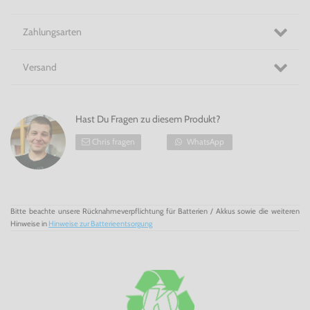
persönliches und individuelles Fitness-Programm
zusammen, um die Fitness-Ziele zu erreichen. Zur Auswahl
stehen Yoga oder
Martial
Arts, unterhaltsame
Zahlungsarten
familienfreundliche Minispiele oder klassische Workouts.
Während des Trainings bekommst Du in
Your
Shape
:
Fitness
Evolved
für Xbox 360
dank des
Echtzeit-Körper-
Trackings
sofort Rückmeldung zu ihren Bewegungen und
Versand
können diese direkt korrigieren. So können sie sicher sein,
die Übungen stets korrekt auszuführen.
Hält Dich fit! -
Your
Shape
: Fitness
Evolved
für Xbox 360
Hast Du Fragen zu diesem Produkt?
Chris fragen
WhatsApp
Bitte beachte unsere Rücknahmeverpflichtung für Batterien / Akkus sowie die weiteren
Hinweise in
Hinweise zur Batterieentsorgung