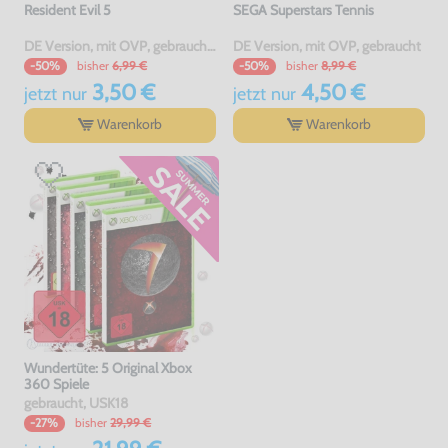
Resident Evil 5
SEGA Superstars Tennis
DE Version, mit OVP, gebraucht, USK18
DE Version, mit OVP, gebraucht
bisher
6,99 €
bisher
8,99 €
-50%
-50%
3,50 €
4,50 €
jetzt
nur
jetzt
nur
Warenkorb
Warenkorb
Wundertüte: 5 Original Xbox
360 Spiele
gebraucht, USK18
bisher
29,99 €
-27%