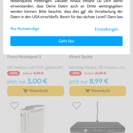
Nebenquests mitbringen. Darüber hinaus erklärst Du Dich damit
einverstanden, dass Deine Daten auch an Dritte weitergegeben
werden können. Bitte beachte, dass dies ggf. die Verarbeitung der
Daten in den USA einschließt. Bereit für das nächste Level? Dann lass
uns gemeinsam weiterziehen! 🚀
Nur Notwendige
Einstellungen
Weitere Informationen zu den von uns verwendeten Cookies und
Deinen Rechten als Nutzer findest Du in unserer
Daten­schutz­
Geht klar
erklärung
und unserem
Impressum
.
Forza Motorsport 3
Kinect Sports
DE Version, mit OVP, gebraucht
benötigt Kinect, DE Version, mit OVP, gebraucht
bisher
9,99 €
bisher
21,99 €
-50%
-59%
5,00 €
8,99 €
jetzt
nur
jetzt
nur
Warenkorb
Warenkorb