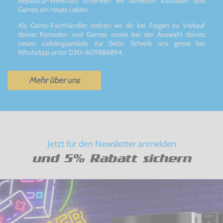
Reparatur-Werkstatt schenken wir defekten Konsolen und
Games ein neues Leben.
Als Game-Fachhändler stehen wir dir bei Fragen zu Verkauf
deiner Konsolen und Games sowie bei der Auswahl deines
neuen Lieblingsartikels zur Seite. Schreib uns gerne bei
WhatsApp unter 030-609886894.
Mehr über uns
Jetzt für den Newsletter anmelden
und 5% Rabatt sichern