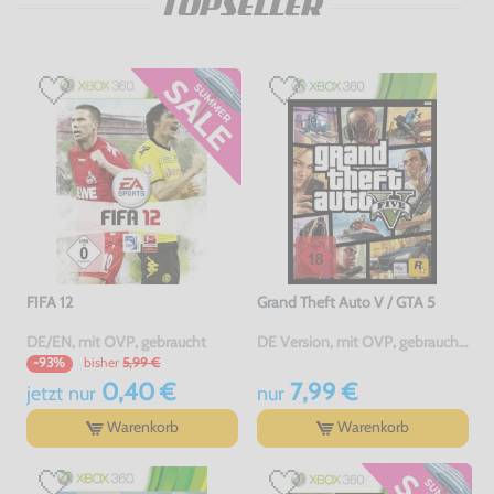
TOPSELLER
FIFA 12
Grand Theft Auto V / GTA 5
DE/EN, mit OVP, gebraucht
DE Version, mit OVP, gebraucht, USK18
bisher
5,99 €
-93%
0,40 €
7,99 €
jetzt
nur
nur
Warenkorb
Warenkorb