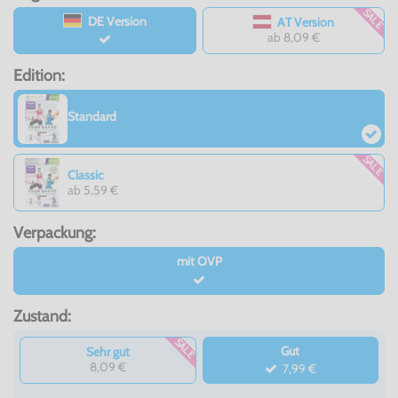
SALE
DE Version
AT Version
ab 8,09 €
Edition:
Standard
SALE
Classic
ab 5,59 €
Verpackung:
mit OVP
Zustand:
SALE
Gut
Sehr gut
8,09 €
7,99 €