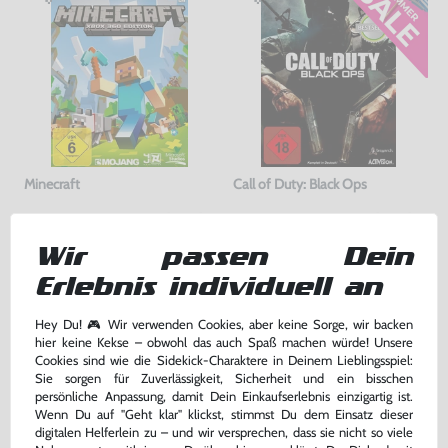
Minecraft
Call of Duty: Black Ops
DE Version, mit OVP, gebraucht
DE Version, mit OVP, gebraucht, USK18
bisher
8,99 €
-11%
Wir passen Dein
22,99 €
7,99 €
nur
jetzt
nur
Erlebnis individuell an
Warenkorb
Warenkorb
Hey Du! 🎮 Wir verwenden Cookies, aber keine Sorge, wir backen
hier keine Kekse – obwohl das auch Spaß machen würde! Unsere
DAS HABEN ANDERE DAZU
Cookies sind wie die Sidekick-Charaktere in Deinem Lieblingsspiel:
Sie sorgen für Zuverlässigkeit, Sicherheit und ein bisschen
GEKAUFT
persönliche Anpassung, damit Dein Einkaufserlebnis einzigartig ist.
Wenn Du auf "Geht klar" klickst, stimmst Du dem Einsatz dieser
digitalen Helferlein zu – und wir versprechen, dass sie nicht so viele
-50%