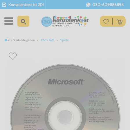
Konsolenkost ist 20!
030-609886894
Zur Startseite gehen
Xbox 360
Spiele