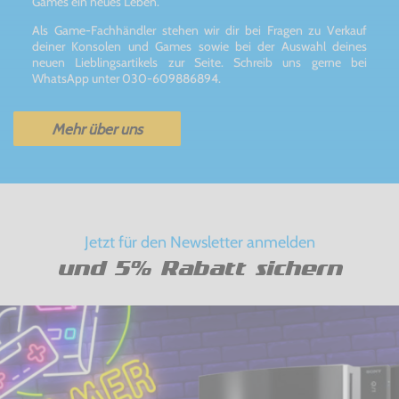
Games ein neues Leben.
Als Game-Fachhändler stehen wir dir bei Fragen zu Verkauf
deiner Konsolen und Games sowie bei der Auswahl deines
neuen Lieblingsartikels zur Seite. Schreib uns gerne bei
WhatsApp unter 030-609886894.
Mehr über uns
Jetzt für den Newsletter anmelden
und 5% Rabatt sichern