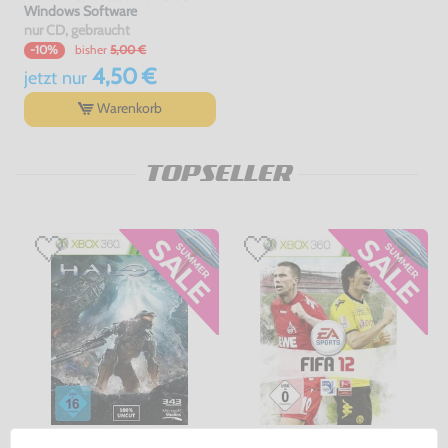
Windows Software
nur CD, gebraucht
bisher
5,00 €
-10%
4,50 €
jetzt
nur
Warenkorb
TOPSELLER
Halo 4
FIFA 12