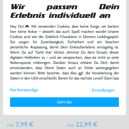
Wir passen Dein
DE Version, mit OVP, gebraucht
DE/EN, mit OVP, gebraucht
bisher
5,99 €
Erlebnis individuell an
-93%
5,00 €
0,40 €
nur
jetzt
nur
Hey Du! 🎮 Wir verwenden Cookies, aber keine Sorge, wir backen
Warenkorb
Warenkorb
hier keine Kekse – obwohl das auch Spaß machen würde! Unsere
Cookies sind wie die Sidekick-Charaktere in Deinem Lieblingsspiel:
Sie sorgen für Zuverlässigkeit, Sicherheit und ein bisschen
persönliche Anpassung, damit Dein Einkaufserlebnis einzigartig ist.
Wenn Du auf "Geht klar" klickst, stimmst Du dem Einsatz dieser
digitalen Helferlein zu – und wir versprechen, dass sie nicht so viele
Nebenquests mitbringen. Darüber hinaus erklärst Du Dich damit
einverstanden, dass Deine Daten auch an Dritte weitergegeben
werden können. Bitte beachte, dass dies ggf. die Verarbeitung der
Daten in den USA einschließt. Bereit für das nächste Level? Dann lass
uns gemeinsam weiterziehen! 🚀
Nur Notwendige
Einstellungen
Weitere Informationen zu den von uns verwendeten Cookies und
Deinen Rechten als Nutzer findest Du in unserer
Daten­schutz­
Grand Theft Auto V / GTA 5
Minecraft
Geht klar
erklärung
und unserem
Impressum
.
DE Version, mit OVP, gebraucht, USK18
DE Version, mit OVP, gebraucht
7,99 €
22,99 €
nur
nur