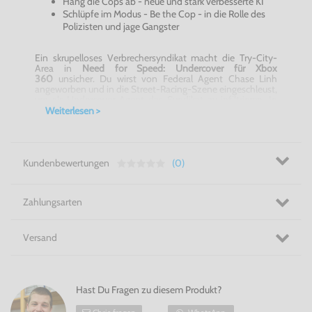
Häng die Cops ab -
neue und stark verbesserte KI
Schlüpfe im Modus - Be the Cop - in die Rolle des
Polizisten und jage Gangster
Ein skrupelloses Verbrechersyndikat macht die
Try-City-
Area
in
Need for Speed:
Undercover
für Xbox
360
unsicher. Du wirst von Federal Agent Chase
Linh
angeworben und in die
Street-Racing-Szene
eingeschleust,
um als
Undercover-Agent
das Syndikat zu infiltrieren. In
einer
hollywoodreifen
Story musst Du Dich selbst als
Weiterlesen >
starker Fahrer beweisen und sowohl für das Syndikat als
auch die Polizei auf dem Highway halsbrecherische Jobs
erledigen. Erlebe eine der berühmtesten Rennspielserien
gepaart mit einer spannenden Hintergrundgeschichte. Mit
spektakulären Highway-Verfolgungen und einer offenen
Kundenbewertungen
(0)
Spielwelt trägt
Need for Speed:
Undercover
für Xbox
360
den Spieler wieder zu den Wurzeln der Serie.
Packende Highway-Rennen und actiongeladene
Zahlungsarten
Verfolgungsjagden stehen Dir in
Need for Speed:
Undercover
für Xbox 360
bevor. Dabei hast Du Zugriff auf
einen riesigen Fuhrpark.
Versand
Gib Gas und beweise Dich! - Need for Speed:
Undercover
für Xbox 360
Hast Du Fragen zu diesem Produkt?