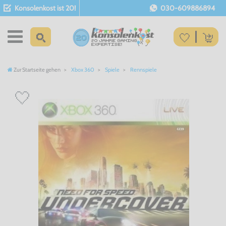
Konsolenkost ist 20!
030-609886894
Zur Startseite gehen
Xbox 360
Spiele
Rennspiele