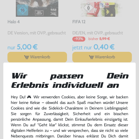
Halo 4
FIFA 12
DE Version, mit OVP, gebraucht
DE/EN, mit OVP, gebraucht
bisher
5,99 €
-93%
5,00 €
0,40 €
nur
jetzt
nur
Warenkorb
Warenkorb
Wir passen Dein
Erlebnis individuell an
Hey Du! 🎮 Wir verwenden Cookies, aber keine Sorge, wir backen
hier keine Kekse – obwohl das auch Spaß machen würde! Unsere
Cookies sind wie die Sidekick-Charaktere in Deinem Lieblingsspiel:
Sie sorgen für Zuverlässigkeit, Sicherheit und ein bisschen
persönliche Anpassung, damit Dein Einkaufserlebnis einzigartig ist.
Wenn Du auf "Geht klar" klickst, stimmst Du dem Einsatz dieser
digitalen Helferlein zu – und wir versprechen, dass sie nicht so viele
Grand Theft Auto V / GTA 5
Minecraft
Nebenquests mitbringen. Darüber hinaus erklärst Du Dich damit