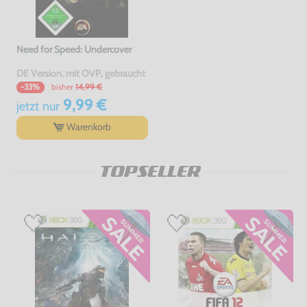
Need for Speed: Undercover
DE Version, mit OVP, gebraucht
bisher
14,99 €
-33%
9,99 €
jetzt
nur
Warenkorb
TOPSELLER