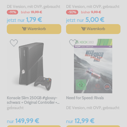
DE Version, mit OVP, gebraucht
DE Version, mit OVP, gebraucht
bisher
19,99 €
bisher
9,99 €
-91%
-50%
1,79 €
5,00 €
jetzt
nur
jetzt
nur
Warenkorb
Warenkorb
Konsole Slim 250GB #glossy-
Need for Speed: Rivals
schwarz + Original Controller +
Zubehör
gebraucht
DE Version, mit OVP, gebraucht
149,99 €
12,99 €
nur
nur