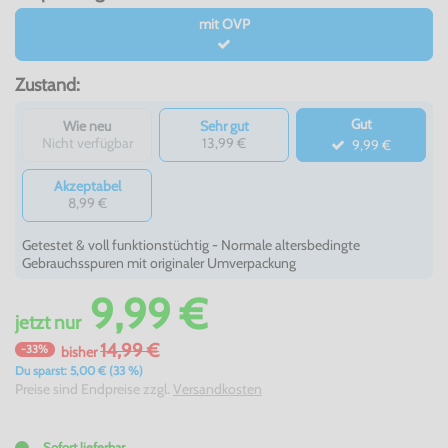
mit OVP
Zustand:
Gut
Wie neu
Sehr gut
Nicht verfügbar
13,99 €
9,99 €
Akzeptabel
8,99 €
Getestet & voll funktionstüchtig - Normale altersbedingte
Gebrauchsspuren mit originaler Umverpackung
9,99 €
jetzt
nur
14,99 €
-33%
bisher
Du sparst: 5,00 € (33 %)
Preise sind Endpreise zzgl.
Versandkosten
Sofort lieferbar