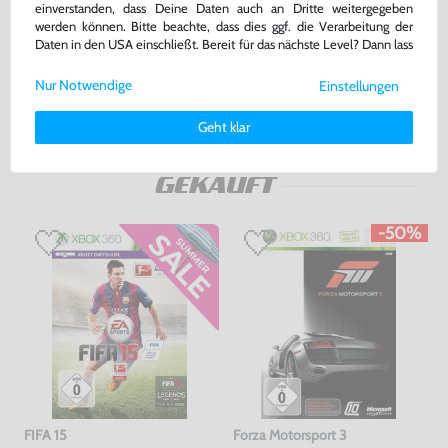
einverstanden, dass Deine Daten auch an Dritte weitergegeben
DE Version, mit OVP, gebraucht, USK18
DE Version, mit OVP, gebraucht
werden können. Bitte beachte, dass dies ggf. die Verarbeitung der
Daten in den USA einschließt. Bereit für das nächste Level? Dann lass
7,99 €
22,99 €
nur
nur
uns gemeinsam weiterziehen! 🚀
Nur Notwendige
Einstellungen
Warenkorb
Warenkorb
Weitere Informationen zu den von uns verwendeten Cookies und
Deinen Rechten als Nutzer findest Du in unserer
Daten­schutz­
Geht klar
erklärung
und unserem
Impressum
.
DAS HABEN ANDERE DAZU
GEKAUFT
-50%
FIFA 15
Forza Motorsport 3