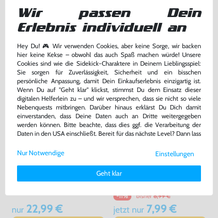
Wir passen Dein
DE/EN, mit OVP, gebraucht
DE Version, mit OVP, gebraucht, USK18
bisher
5,99 €
-93%
Erlebnis individuell an
0,40 €
7,99 €
jetzt
nur
nur
Hey Du! 🎮 Wir verwenden Cookies, aber keine Sorge, wir backen
Warenkorb
Warenkorb
hier keine Kekse – obwohl das auch Spaß machen würde! Unsere
Cookies sind wie die Sidekick-Charaktere in Deinem Lieblingsspiel:
Sie sorgen für Zuverlässigkeit, Sicherheit und ein bisschen
persönliche Anpassung, damit Dein Einkaufserlebnis einzigartig ist.
Wenn Du auf "Geht klar" klickst, stimmst Du dem Einsatz dieser
digitalen Helferlein zu – und wir versprechen, dass sie nicht so viele
Nebenquests mitbringen. Darüber hinaus erklärst Du Dich damit
einverstanden, dass Deine Daten auch an Dritte weitergegeben
werden können. Bitte beachte, dass dies ggf. die Verarbeitung der
Daten in den USA einschließt. Bereit für das nächste Level? Dann lass
uns gemeinsam weiterziehen! 🚀
Nur Notwendige
Einstellungen
Weitere Informationen zu den von uns verwendeten Cookies und
Deinen Rechten als Nutzer findest Du in unserer
Daten­schutz­
Minecraft
Call of Duty: Black Ops
Geht klar
erklärung
und unserem
Impressum
.
DE Version, mit OVP, gebraucht
DE Version, mit OVP, gebraucht, USK18
bisher
8,99 €
-11%
22,99 €
7,99 €
nur
jetzt
nur