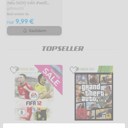
Akku 3600 mAh #weiß
[Microsoft]
gebraucht
Bald wieder da
9,99 €
nur
Kaufalarm
TOPSELLER
FIFA 12
Grand Theft Auto V / GTA 5