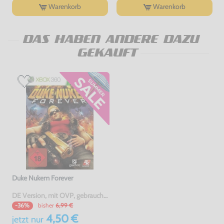
Warenkorb
Warenkorb
DAS HABEN ANDERE DAZU
GEKAUFT
Duke Nukem Forever
DE Version, mit OVP, gebraucht, USK18
bisher
6,99 €
-36%
4,50 €
jetzt
nur