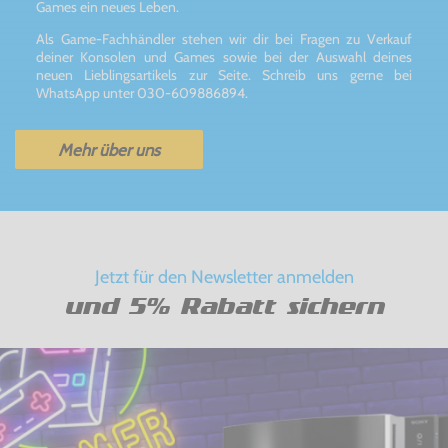
Games ein neues Leben.
Als Game-Fachhändler stehen wir dir bei Fragen zu Verkauf
deiner Konsolen und Games sowie bei der Auswahl deines
neuen Lieblingsartikels zur Seite. Schreib uns gerne bei
WhatsApp unter 030-609886894.
Mehr über uns
Jetzt für den Newsletter anmelden
und 5% Rabatt sichern