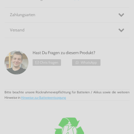
Luft durchzieht und vergiftet. Der Prinz muss sich mit
seiner Tod-bringenden Begleiterin
Elika
verbünden, um die
Welt vor dem Verderben zu retten. Das Kampfsystem
Zahlungsarten
sowie auch das restliche Gameplay von
Prince of
Persia
für
Xbox 360
wurden von Grund auf geändert um nicht nur
oberflächlich ein völlig neues
Abenteur
um die mytischen
Ereignisse eines fiktiven Persiens der Antike zu erschaffen.
Versand
Somit steht
Prince of
Persia
für Xbox 360
in keinerlei
Verbindung zu der bekannten Prince of
Persia
Serie und
lässt neue und geübte Prinzen eintauchen in das Action
Adventure
um Magie und Akrobatik überhaupt.
Hast Du Fragen zu diesem Produkt?
Ein neues Abenteuer! - Prince of
Persia
für Xbox 360
Chris fragen
WhatsApp
Bitte beachte unsere Rücknahmeverpflichtung für Batterien / Akkus sowie die weiteren
Hinweise in
Hinweise zur Batterieentsorgung