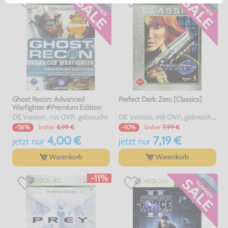
Ghost Recon: Advanced
Perfect Dark: Zero [Classics]
Warfighter #Premium Edition
DE Version, mit OVP, gebraucht
DE Version, mit OVP, gebraucht, USK18
bisher
8,99 €
bisher
7,99 €
-56%
-10%
4,00 €
7,19 €
jetzt
nur
jetzt
nur
Warenkorb
Warenkorb
-11%