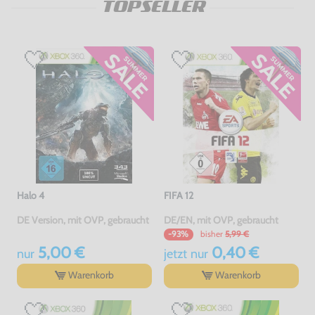
TOPSELLER
Halo 4
FIFA 12
DE Version, mit OVP, gebraucht
DE/EN, mit OVP, gebraucht
bisher
5,99 €
-93%
5,00 €
0,40 €
nur
jetzt
nur
Warenkorb
Warenkorb