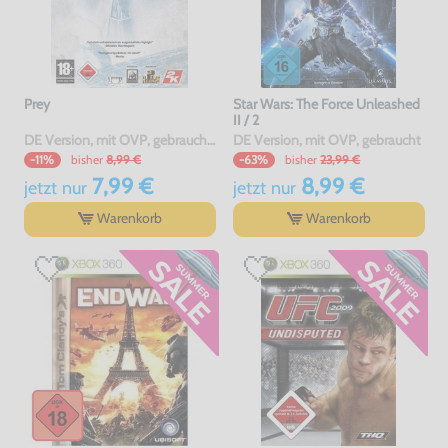
Prey
Star Wars: The Force Unleashed
II / 2
DE Version, mit OVP, gebraucht, USK18
DE Version, mit OVP, gebraucht
bisher
8,99 €
bisher
23,99 €
-11%
-63%
7,99 €
8,99 €
jetzt
nur
jetzt
nur
Warenkorb
Warenkorb