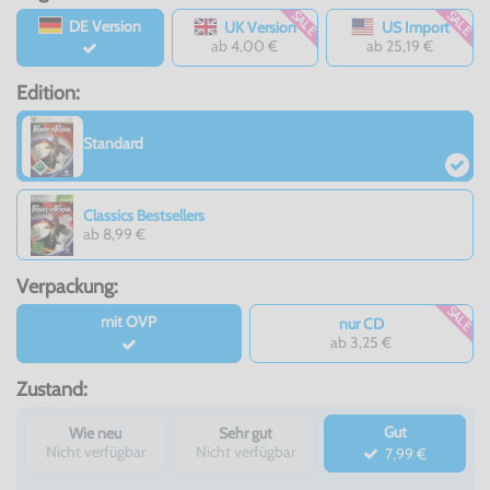
SALE
SALE
DE Version
UK Version
US Import
ab 4,00 €
ab 25,19 €
Edition:
Standard
Classics Bestsellers
ab 8,99 €
Verpackung:
SALE
mit OVP
nur CD
ab 3,25 €
Zustand:
Gut
Wie neu
Sehr gut
Nicht verfügbar
Nicht verfügbar
7,99 €