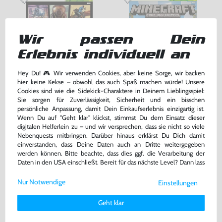
Wir passen Dein
Erlebnis individuell an
Hey Du! 🎮 Wir verwenden Cookies, aber keine Sorge, wir backen
hier keine Kekse – obwohl das auch Spaß machen würde! Unsere
Cookies sind wie die Sidekick-Charaktere in Deinem Lieblingsspiel:
Grand Theft Auto V / GTA 5
Minecraft
Sie sorgen für Zuverlässigkeit, Sicherheit und ein bisschen
persönliche Anpassung, damit Dein Einkaufserlebnis einzigartig ist.
DE Version, mit OVP, gebraucht, USK18
DE Version, mit OVP, gebraucht
Wenn Du auf "Geht klar" klickst, stimmst Du dem Einsatz dieser
digitalen Helferlein zu – und wir versprechen, dass sie nicht so viele
7,99 €
22,99 €
nur
nur
Nebenquests mitbringen. Darüber hinaus erklärst Du Dich damit
einverstanden, dass Deine Daten auch an Dritte weitergegeben
Warenkorb
Warenkorb
werden können. Bitte beachte, dass dies ggf. die Verarbeitung der
Daten in den USA einschließt. Bereit für das nächste Level? Dann lass
uns gemeinsam weiterziehen! 🚀
DAS HABEN ANDERE DAZU
Nur Notwendige
Einstellungen
Weitere Informationen zu den von uns verwendeten Cookies und
GEKAUFT
Deinen Rechten als Nutzer findest Du in unserer
Daten­schutz­
Geht klar
erklärung
und unserem
Impressum
.