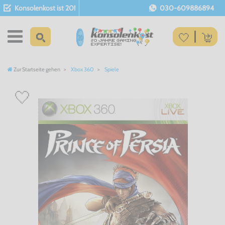
Konsolenkost ist 20!
030-609886894
Zur Startseite gehen
Xbox 360
Spiele