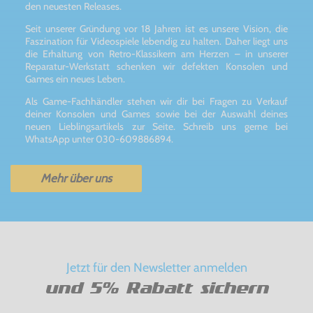
den neuesten Releases.
Seit unserer Gründung vor 18 Jahren ist es unsere Vision, die
Faszination für Videospiele lebendig zu halten. Daher liegt uns
die Erhaltung von Retro-Klassikern am Herzen – in unserer
Reparatur-Werkstatt schenken wir defekten Konsolen und
Games ein neues Leben.
Als Game-Fachhändler stehen wir dir bei Fragen zu Verkauf
deiner Konsolen und Games sowie bei der Auswahl deines
neuen Lieblingsartikels zur Seite. Schreib uns gerne bei
WhatsApp unter 030-609886894.
Mehr über uns
Jetzt für den Newsletter anmelden
und 5% Rabatt sichern