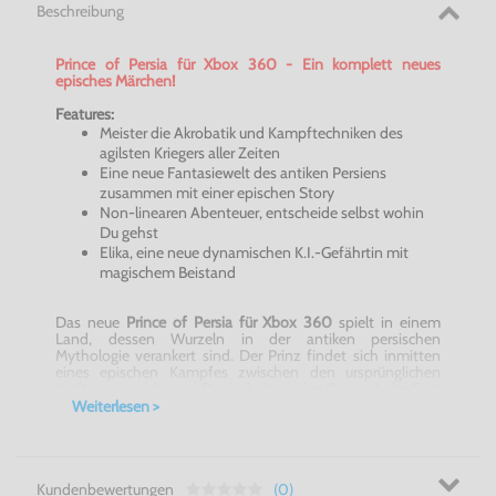
Beschreibung
Prince of
Persia
für Xbox 360 - Ein komplett neues
episches Märchen!
Features:
Meister die Akrobatik und Kampftechniken des
agilsten Kriegers aller Zeiten
Eine neue Fantasiewelt des antiken Persiens
zusammen mit einer epischen Story
Non-linearen Abenteuer, entscheide selbst wohin
Du gehst
Elika
, eine neue dynamischen K.I.-Gefährtin mit
magischem Beistand
Das neue
Prince of
Persia
für Xbox 360
spielt in einem
Land, dessen Wurzeln in der antiken persischen
Mythologie verankert sind. Der Prinz findet sich inmitten
eines epischen Kampfes zwischen den ursprünglichen
Kräften von Licht und Dunkelheit wieder:
Ormazd
, der Gott
des Lichts fordert seinen Bruder
Ahrimann
, den
Weiterlesen >
zerstörerischen Gott der Dunkelheit, heraus. Der Prinz muss
mit
ansehen
, wie der legendäre Baum des Lebens durch
diesen Konflikt zerstört wird. Nun droht die gesamte Welt
in ewiger Dunkelheit zu versinken. Diese Bedrohung
manifestiert sich in einer dunklen Substanz, die Land und
Kundenbewertungen
(0)