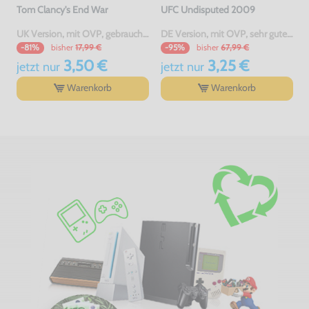
Tom Clancy's End War
UFC Undisputed 2009
UK Version, mit OVP, gebraucht, USK18
DE Version, mit OVP, sehr guter Zustand, gebraucht, USK18
bisher
17,99 €
bisher
67,99 €
-81%
-95%
3,50 €
3,25 €
jetzt
nur
jetzt
nur
Warenkorb
Warenkorb