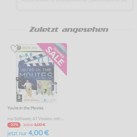
A post shared by konsolenkost.de (@konsolenkost.de)
Zuletzt angesehen
You're in the Movies
nur Software, AT Version, mit OVP, gebraucht
bisher
5,00 €
-20%
4,00 €
jetzt
nur