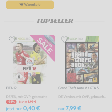
Warenkorb
TOPSELLER
FIFA 12
Grand Theft Auto V / GTA 5
DE/EN, mit OVP, gebraucht
DE Version, mit OVP, gebraucht, USK18
bisher
5,99 €
-93%
0,40 €
7,99 €
jetzt
nur
nur