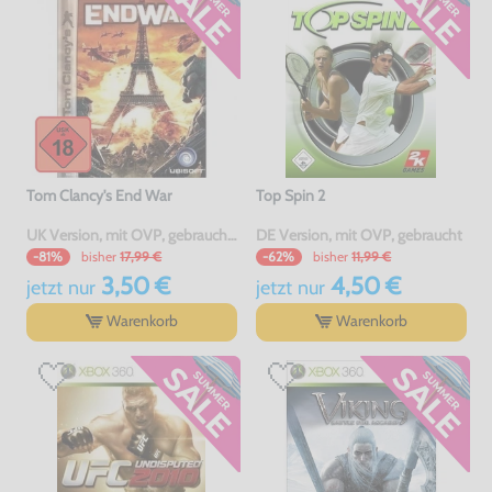
Tom Clancy's End War
Top Spin 2
UK Version, mit OVP, gebraucht, USK18
DE Version, mit OVP, gebraucht
bisher
17,99 €
bisher
11,99 €
-81%
-62%
3,50 €
4,50 €
jetzt
nur
jetzt
nur
Warenkorb
Warenkorb