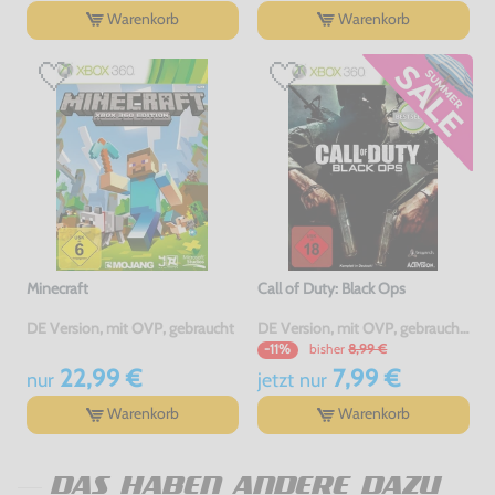
Warenkorb
Warenkorb
Minecraft
Call of Duty: Black Ops
DE Version, mit OVP, gebraucht
DE Version, mit OVP, gebraucht, USK18
bisher
8,99 €
-11%
22,99 €
7,99 €
nur
jetzt
nur
Warenkorb
Warenkorb
DAS HABEN ANDERE DAZU