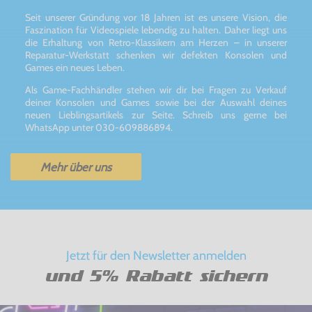
Seit unserer Gründung vor 18 Jahren ist es unsere Vision, die
Faszination für Videospiele lebendig zu halten. Daher liegt uns
die Erhaltung von Retro-Klassikern am Herzen – in unserer
Reparatur-Werkstatt schenken wir defekten Konsolen und
Games ein neues Leben.
Als Game-Fachhändler stehen wir dir bei Fragen zu Verkauf
deiner Konsolen und Games sowie bei der Auswahl deines
neuen Lieblingsartikels zur Seite. Schreib uns gerne bei
WhatsApp unter 030-609886894.
Mehr über uns
Jetzt für den Newsletter anmelden
und 5% Rabatt sichern