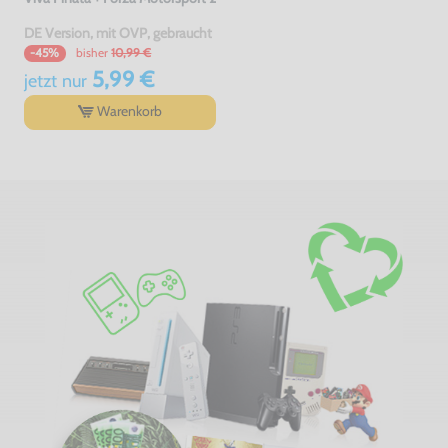
DE Version, mit OVP, gebraucht
bisher
10,99 €
-45%
5,99 €
jetzt
nur
Warenkorb