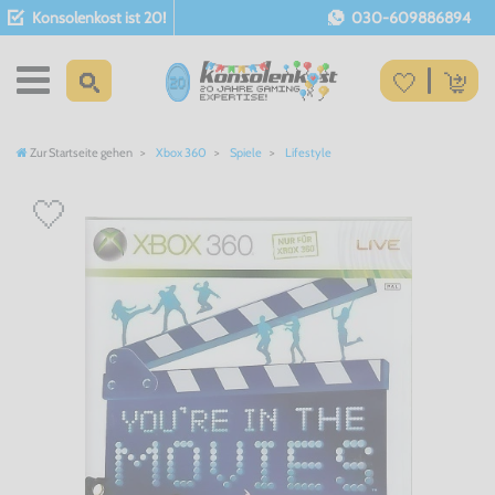
Konsolenkost ist 20!
030-609886894
Zur Startseite gehen
Xbox 360
Spiele
Lifestyle