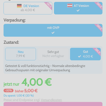
SALE
SALE
AT Version
DE Version
ab 4,00 €
Verpackung:
SALE
mit OVP
Zustand:
SALE
Gut
Neu
Sehr gut
7,99 €
Nicht verfügbar
4,00 €
Getestet & voll funktionstüchtig - Normale altersbedingte
Gebrauchsspuren mit originaler Umverpackung
4,00 €
jetzt
nur
5,00 €
-20%
bisher
Du sparst: 1,00 € (20 %)
Preise sind Endpreise zzgl.
Versandkosten