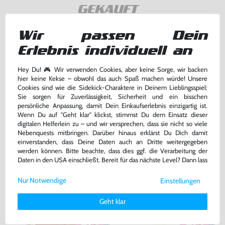
GEKAUFT
Wir passen Dein
Erlebnis individuell an
Hey Du! 🎮 Wir verwenden Cookies, aber keine Sorge, wir backen
hier keine Kekse – obwohl das auch Spaß machen würde! Unsere
Cookies sind wie die Sidekick-Charaktere in Deinem Lieblingsspiel:
Sie sorgen für Zuverlässigkeit, Sicherheit und ein bisschen
persönliche Anpassung, damit Dein Einkaufserlebnis einzigartig ist.
Wenn Du auf "Geht klar" klickst, stimmst Du dem Einsatz dieser
digitalen Helferlein zu – und wir versprechen, dass sie nicht so viele
Nebenquests mitbringen. Darüber hinaus erklärst Du Dich damit
Star Wars: The Force Unleashed
Tiger Woods PGA Tour 07
einverstanden, dass Deine Daten auch an Dritte weitergegeben
werden können. Bitte beachte, dass dies ggf. die Verarbeitung der
UK Version, mit OVP, gebraucht
mit OVP, gebraucht
Daten in den USA einschließt. Bereit für das nächste Level? Dann lass
uns gemeinsam weiterziehen! 🚀
7,99 €
5,00 €
nur
nur
Nur Notwendige
Einstellungen
Weitere Informationen zu den von uns verwendeten Cookies und
Warenkorb
Warenkorb
Deinen Rechten als Nutzer findest Du in unserer
Daten­schutz­
Geht klar
erklärung
und unserem
Impressum
.