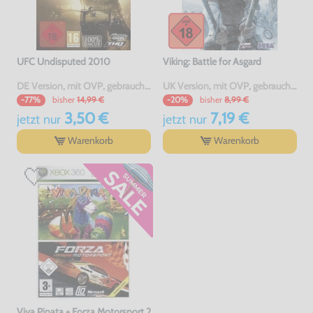
UFC Undisputed 2010
Viking: Battle for Asgard
DE Version, mit OVP, gebraucht, USK18
UK Version, mit OVP, gebraucht, USK18
bisher
14,99 €
bisher
8,99 €
-77%
-20%
3,50 €
7,19 €
jetzt
nur
jetzt
nur
Warenkorb
Warenkorb
Viva Pinata + Forza Motorsport 2