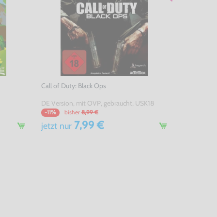
Call of Duty: Black Ops
DE Version, mit OVP, gebraucht, USK18
bisher
8,99 €
-11%
7,99 €
jetzt
nur