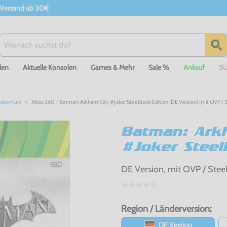
 Versand ab 30€
len
Aktuelle Konsolen
Games & Mehr
Sale %
Ankauf
S
Adventure
Xbox 360 - Batman: Arkham City #Joker Steelbook Edition (DE Version) (mit OVP / S
Batman: Ark
#Joker Steel
DE Version, mit OVP / Stee
Region / Länderversion:
DE Version