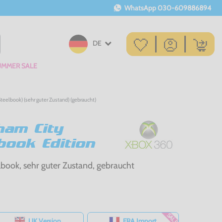
WhatsApp
030-609886894
DE
UMMER SALE
teelbook) (sehr guter Zustand) (gebraucht)
ham City
book Edition
lbook, sehr guter Zustand, gebraucht
SALE
UK Version
FRA Import