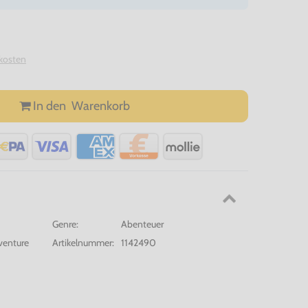
kosten
In den
Warenkorb
Genre:
Abenteuer
venture
Artikelnummer:
1142490