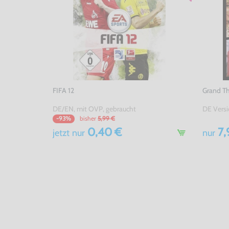
FIFA 12
Grand Th
DE/EN, mit OVP, gebraucht
DE Versi
bisher
5,99 €
-93%
0,40 €
7,
jetzt
nur
nur