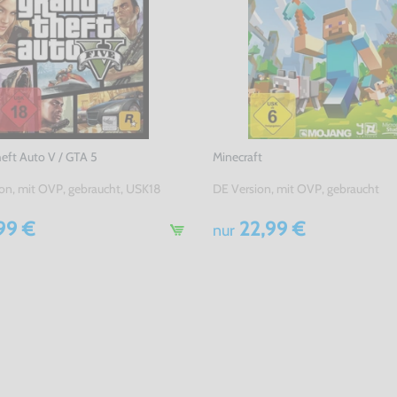
eft Auto V / GTA 5
Minecraft
on, mit OVP, gebraucht, USK18
DE Version, mit OVP, gebraucht
99 €
22,99 €
nur