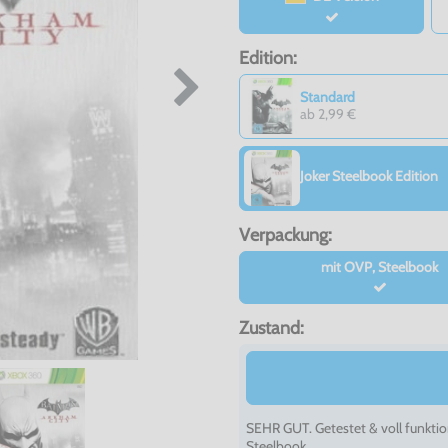
Edition:
Standard
ab 2,99 €
Joker Steelbook Edition
Verpackung:
mit OVP, Steelbook
Zustand:
SEHR GUT. Getestet & voll funktio
Steelbook