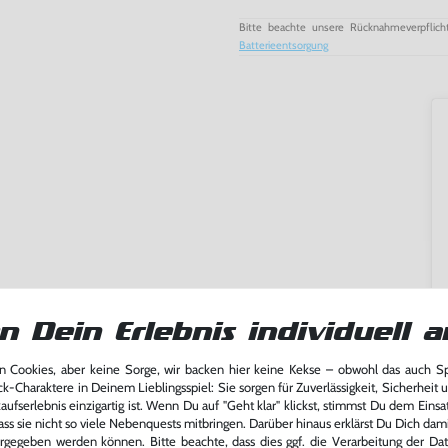
Bitte beachte unsere Rücknahmeverpflich
Batterieentsorgung
n Dein Erlebnis individuell a
 Cookies, aber keine Sorge, wir backen hier keine Kekse – obwohl das auch 
ck-Charaktere in Deinem Lieblingsspiel: Sie sorgen für Zuverlässigkeit, Sicherheit 
ming-Fans und neue Entdecker
ufserlebnis einzigartig ist. Wenn Du auf "Geht klar" klickst, stimmst Du dem Einsatz
lerlebnis genießen kannst,
ass sie nicht so viele Nebenquests mitbringen. Darüber hinaus erklärst Du Dich dam
tatt von unseren Fachkräften
rgegeben werden können. Bitte beachte, dass dies ggf. die Verarbeitung der Da