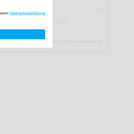
nserer
Daten­schutz­erklärung
A post shared by konsolenkost.de (@konsolenkost.de)