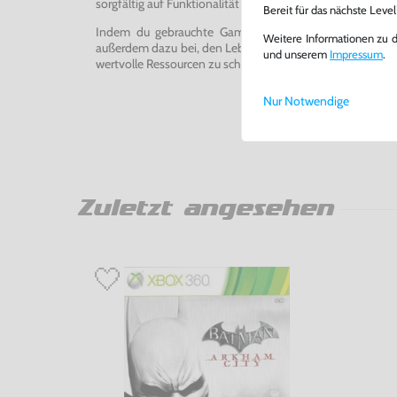
sorgfältig auf Funktionalität getestet, gereinigt und bei Bed
Bereit für das nächste Leve
Indem du gebrauchte Games und Konsolen bei uns kau
Weitere Informationen zu 
außerdem dazu bei, den Lebenszyklus von Konsolen und
und unserem
Impressum
.
wertvolle Ressourcen zu schonen und Abfall zu vermeiden
Nur Notwendige
Zuletzt angesehen