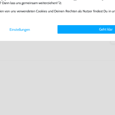
arf repariert.
l? Dann lass uns gemeinsam weiterziehen! 🚀
fst oder verkaufst, trägst du
den von uns verwendeten Cookies und Deinen Rechten als Nutzer findest Du in u
 Games zu verlängern und damit
.
Geht klar
Einstellungen