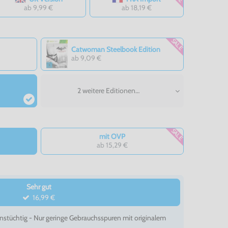
ab 9,99 €
ab 18,19 €
SALE
Catwoman Steelbook Edition
ab 9,09 €
2 weitere Editionen…
SALE
mit OVP
ab 15,29 €
Sehr gut
16,99 €
nstüchtig - Nur geringe Gebrauchsspuren mit originalem