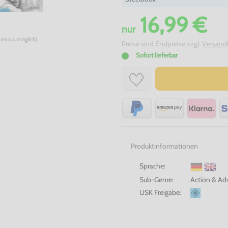
16,99 €
nur
num o.ä. möglich)
Preise sind Endpreise zzgl.
Versand
Sofort lieferbar
Produktinformationen
Sprache:
Sub-Genre:
Action & Ad
USK Freigabe: