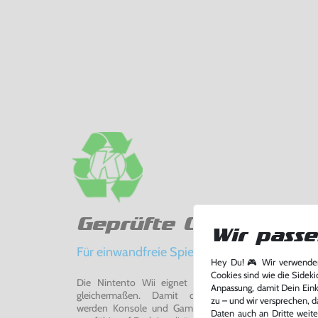
Geprüfte Qualität
Wir passe
Für einwandfreie Spielerlebnisse
Hey Du! 🎮 Wir verwenden
Cookies sind wie die Sideki
Die Nintento Wii eignet sich perfekt für Retro-Ga
Anpassung, damit Dein Einka
gleichermaßen. Damit du ein einwandfreies Spie
zu – und wir versprechen, d
werden Konsole und Game in unserer Reparatur-Werks
Daten auch an Dritte weite