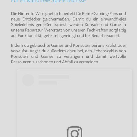
Für einwandfreie Spielerlebnisse
deiner Rennkarriere Status, Bilder, Videos und vieles mehr
- mit deinen Freunden online zu teilen. Stell dich neuen
Herausforderungen, die auf den Aktivitäten deiner Freunde
Die Nintento Wii eignet sich perfekt für Retro-Gaming-Fans und
im Spiel basieren, und heize die Konkurrenz offline und
neue Entdecker gleichermaßen. Damit du ein einwandfreies
online richtig an.
Spielerlebnis genießen kannst, werden Konsole und Game in
unserer Reparatur-Werkstatt von unseren Fachkräften sorgfältig
- Tune deinen Wagen für die Show, oder tune ihn, um zu
auf Funktionalität getestet, gereinigt und bei Bedarf repariert.
gewinnen! - Verwandle die besten
Indem du gebrauchte Games und Konsolen bei uns kaufst oder
Hochleistungssportwagen
verkaufst, trägst du außerdem dazu bei, den Lebenszyklus von
der Welt in deine ganz persönlichen Fahrmaschinen. Nutze
Konsolen und Games zu verlängern und damit wertvolle
dazu schier grenzenlose Tuningmöglichkeiten, von Motor-
Ressourcen zu schonen und Abfall zu vermeiden.
über Karosserie- bis hin zu Fahrwerksoptionen und vielem
mehr.