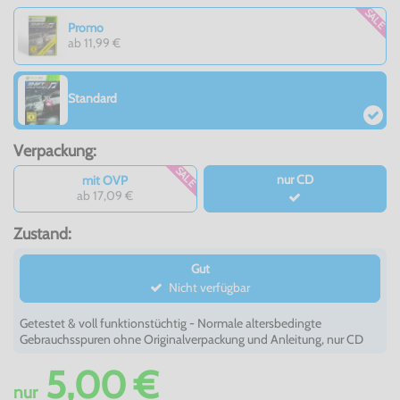
SALE
Promo
ab 11,99 €
Standard
Verpackung:
SALE
nur CD
mit OVP
ab 17,09 €
Zustand:
Gut
Nicht verfügbar
Getestet & voll funktionstüchtig - Normale altersbedingte
Gebrauchsspuren ohne Originalverpackung und Anleitung, nur CD
5,00 €
nur