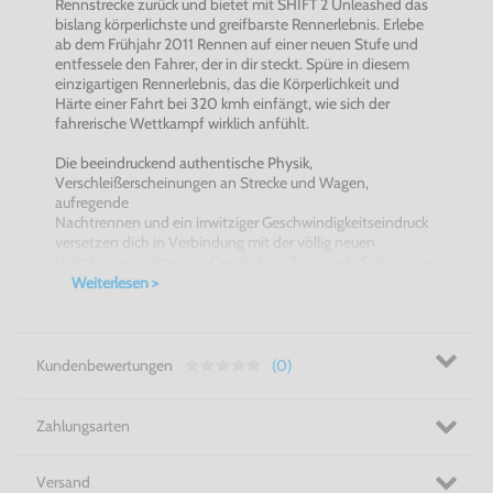
Rennstrecke zurück und bietet mit SHIFT 2 Unleashed das
bislang körperlichste und greifbarste Rennerlebnis. Erlebe
ab dem Frühjahr 2011 Rennen auf einer neuen Stufe und
entfessele den Fahrer, der in dir steckt. Spüre in diesem
einzigartigen Rennerlebnis, das die Körperlichkeit und
Härte einer Fahrt bei 320 kmh einfängt, wie sich der
fahrerische Wettkampf wirklich anfühlt.
Die beeindruckend authentische Physik,
Verschleißerscheinungen an Strecke und Wagen,
aufregende
Nachtrennen und ein irrwitziger Geschwindigkeitseindruck
versetzen dich in Verbindung mit der völlig neuen
Helmkamera mitten ins Geschehen. Spüre jede Schramme,
jede
Weiterlesen >
Erschütterung und jedes Reifenquietschen in einem
atemlosen Kampf bis zur Ziellinie.
SHIFT 2 Unleashed setzt den Maßstab für realistische
Kundenbewertungen
(0)
Rennspiele und vermittelt die Spannung und Erregung
eines
Renntages in einem bahnbrechend authentischen
Zahlungsarten
Rennerlebnis.
FEATURES:
Versand