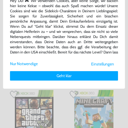
Hey Du! 🎮 Wir verwenden Cookies, aber keine Sorge, wir backen
hier keine Kekse – obwohl das auch Spaß machen würde! Unsere
Cookies sind wie die Sidekick-Charaktere in Deinem Lieblingsspiel:
Sie sorgen für Zuverlässigkeit, Sicherheit und ein bisschen
persönliche Anpassung, damit Dein Einkaufserlebnis einzigartig ist.
Wenn Du auf "Geht klar" klickst, stimmst Du dem Einsatz dieser
digitalen Helferlein zu – und wir versprechen, dass sie nicht so viele
Nebenquests mitbringen. Darüber hinaus erklärst Du Dich damit
einverstanden, dass Deine Daten auch an Dritte weitergegeben
Halo 4
FIFA 12
werden können. Bitte beachte, dass dies ggf. die Verarbeitung der
Daten in den USA einschließt. Bereit für das nächste Level? Dann lass
DE Version, mit OVP, gebraucht
DE/EN, mit OVP, gebraucht
uns gemeinsam weiterziehen! 🚀
bisher
5,99 €
Nur Notwendige
-93%
Einstellungen
Weitere Informationen zu den von uns verwendeten Cookies und
5,00 €
0,40 €
nur
jetzt
nur
Deinen Rechten als Nutzer findest Du in unserer
Daten­schutz­
Geht klar
erklärung
und unserem
Impressum
.
Warenkorb
Warenkorb