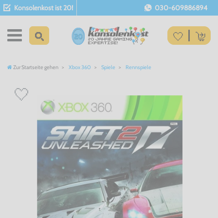
Konsolenkost ist 20!
030-609886894
Zur Startseite gehen
Xbox 360
Spiele
Rennspiele