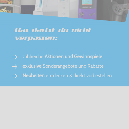
Das darfst du nicht
verpassen:
zahlreiche
Aktionen und Gewinnspiele
exklusive
Sonderangebote und Rabatte
Neuheiten
entdecken & direkt vorbestellen