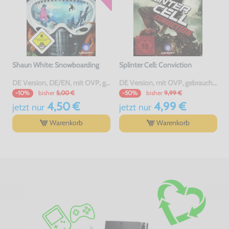
Shaun White: Snowboarding
Splinter Cell: Conviction
DE Version, DE/EN, mit OVP, gebraucht
DE Version, mit OVP, gebraucht, USK18
bisher
5,00 €
bisher
9,99 €
-10%
-50%
4,50 €
4,99 €
jetzt
nur
jetzt
nur
Warenkorb
Warenkorb