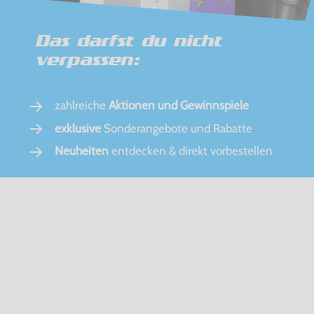
Das darfst du nicht
verpassen:
zahlreiche
Aktionen und Gewinnspiele
exklusive
Sonderangebote und Rabatte
Neuheiten
entdecken & direkt vorbestellen