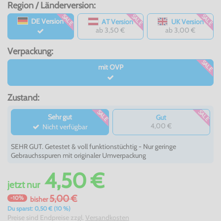
Region / Länderversion:
SALE
SALE
SALE
DE Version
AT Version
UK Version
ab 3,50 €
ab 3,00 €
Verpackung:
SALE
mit OVP
Zustand:
SALE
SALE
Sehr gut
Gut
4,00 €
Nicht verfügbar
SEHR GUT. Getestet & voll funktionstüchtig - Nur geringe
Gebrauchsspuren mit originaler Umverpackung
4,50 €
jetzt
nur
5,00 €
-10%
bisher
Du sparst: 0,50 € (10 %)
Preise sind Endpreise zzgl.
Versandkosten