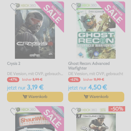
Crysis 2
Ghost Recon: Advanced
Warfighter
DE Version, mit OVP, gebraucht, USK18
DE Version, mit OVP, gebraucht
bisher
5,99 €
bisher
11,99 €
-47%
-62%
3,19 €
4,50 €
jetzt
nur
jetzt
nur
Warenkorb
Warenkorb
-50%