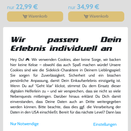
22,99 €
34,99 €
nur
nur
Warenkorb
Warenkorb
DAS HABEN ANDERE DAZU
Wir passen Dein
GEKAUFT
Erlebnis individuell an
Hey Du! 🎮 Wir verwenden Cookies, aber keine Sorge, wir backen
hier keine Kekse – obwohl das auch Spaß machen würde! Unsere
Cookies sind wie die Sidekick-Charaktere in Deinem Lieblingsspiel:
Sie sorgen für Zuverlässigkeit, Sicherheit und ein bisschen
persönliche Anpassung, damit Dein Einkaufserlebnis einzigartig ist.
Wenn Du auf "Geht klar" klickst, stimmst Du dem Einsatz dieser
digitalen Helferlein zu – und wir versprechen, dass sie nicht so viele
Nebenquests mitbringen. Darüber hinaus erklärst Du Dich damit
einverstanden, dass Deine Daten auch an Dritte weitergegeben
werden können. Bitte beachte, dass dies ggf. die Verarbeitung der
Daten in den USA einschließt. Bereit für das nächste Level? Dann lass
Assassin's Creed II
Battlefield: Bad Company
uns gemeinsam weiterziehen! 🚀
[Bestsellers Classics]
Nur Notwendige
Einstellungen
UK Version, mit OVP, gebraucht
DE Version, mit OVP, gebraucht
Weitere Informationen zu den von uns verwendeten Cookies und