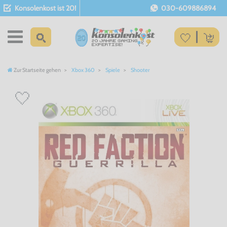
Konsolenkost ist 20!
030-609886894
Zur Startseite gehen
Xbox 360
Spiele
Shooter