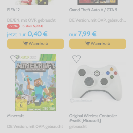
FIFA 12
Grand Theft Auto V / GTA 5
DE/EN, mit OVP, gebraucht
DE Version, mit OVP, gebraucht, USK18
bisher
5,99 €
-93%
0,40 €
7,99 €
jetzt
nur
nur
Warenkorb
Warenkorb
Minecraft
Original Wireless Controller
#weiß [Microsoft]
DE Version, mit OVP, gebraucht
gebraucht