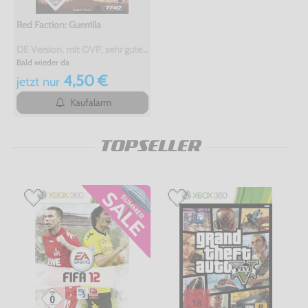
Red Faction: Guerrilla
DE Version, mit OVP, sehr guter Zustand, gebraucht, USK18
Bald wieder da
4,50 €
jetzt
nur
Kaufalarm
TOPSELLER