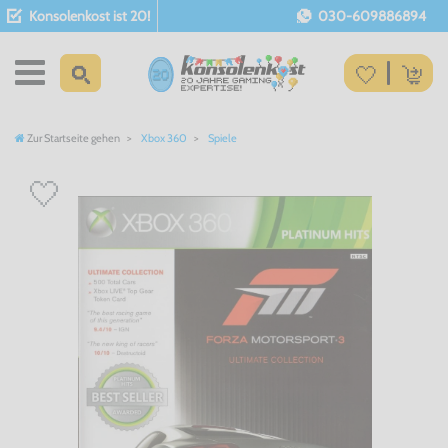
Konsolenkost ist 20!
030-609886894
Zur Startseite gehen
Xbox 360
Spiele