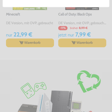
Minecraft
Call of Duty: Black Ops
DE Version, mit OVP, gebraucht
DE Version, mit OVP, gebraucht, USK18
bisher
8,99 €
-11%
22,99 €
7,99 €
nur
jetzt
nur
Warenkorb
Warenkorb