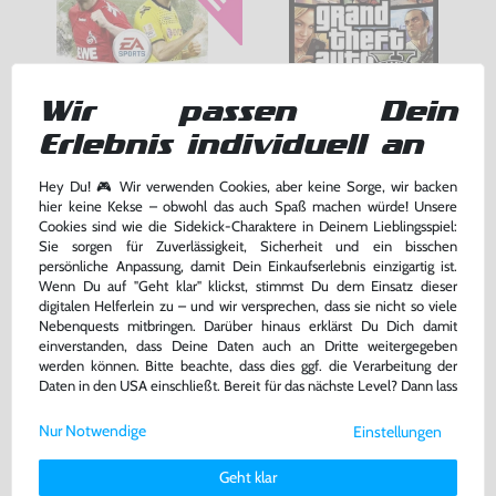
Wir passen Dein
Erlebnis individuell an
FIFA 12
Grand Theft Auto V / GTA 5
Hey Du! 🎮 Wir verwenden Cookies, aber keine Sorge, wir backen
DE/EN, mit OVP, gebraucht
DE Version, mit OVP, gebraucht, USK18
hier keine Kekse – obwohl das auch Spaß machen würde! Unsere
bisher
5,99 €
-93%
Cookies sind wie die Sidekick-Charaktere in Deinem Lieblingsspiel:
0,40 €
7,99 €
Sie sorgen für Zuverlässigkeit, Sicherheit und ein bisschen
jetzt
nur
nur
persönliche Anpassung, damit Dein Einkaufserlebnis einzigartig ist.
Wenn Du auf "Geht klar" klickst, stimmst Du dem Einsatz dieser
Warenkorb
Warenkorb
digitalen Helferlein zu – und wir versprechen, dass sie nicht so viele
Nebenquests mitbringen. Darüber hinaus erklärst Du Dich damit
einverstanden, dass Deine Daten auch an Dritte weitergegeben
werden können. Bitte beachte, dass dies ggf. die Verarbeitung der
Daten in den USA einschließt. Bereit für das nächste Level? Dann lass
uns gemeinsam weiterziehen! 🚀
Nur Notwendige
Einstellungen
Weitere Informationen zu den von uns verwendeten Cookies und
Deinen Rechten als Nutzer findest Du in unserer
Daten­schutz­
Geht klar
erklärung
und unserem
Impressum
.