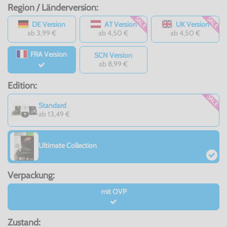
Region / Länderversion:
SALE
SALE
DE Version
AT Version
UK Version
ab 3,99 €
ab 4,50 €
ab 4,50 €
FRA Version
SCN Version
ab 8,99 €
Edition:
SALE
Standard
ab 13,49 €
Ultimate Collection
Verpackung:
mit OVP
Zustand: