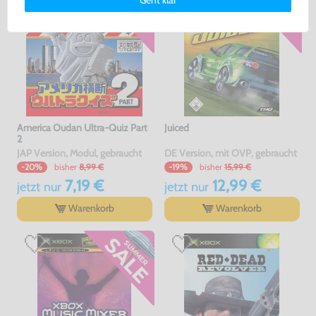
erklärung
und unserem
Impressum
.
America Oudan Ultra-Quiz Part
Juiced
2
JAP Version, Modul, gebraucht
DE Version, mit OVP, gebraucht
bisher
8,99 €
bisher
15,99 €
-20%
-19%
7,19 €
12,99 €
jetzt
nur
jetzt
nur
Warenkorb
Warenkorb