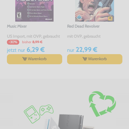
Music Mixer
Red Dead Revolver
US Import, mit OVP, gebraucht
mit OVP, gebraucht
bisher
8,99 €
-30%
6,29 €
22,99 €
jetzt
nur
nur
Warenkorb
Warenkorb