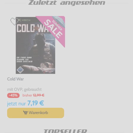
Zuletzt angesehen
Cold War
mit OVP, gebraucht
bisher
12,99 €
-45%
7,19 €
jetzt
nur
Warenkorb
TOPSELLER