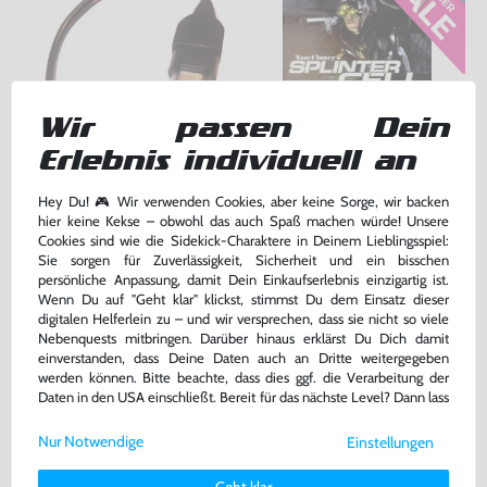
Wir passen Dein
Erlebnis individuell an
original Breakaway Cable /
Splinter Cell
Hey Du! 🎮 Wir verwenden Cookies, aber keine Sorge, wir backen
Stolperschutz Controller Kabel
hier keine Kekse – obwohl das auch Spaß machen würde! Unsere
[Microsoft]
gebraucht
DE Version, mit OVP, gebraucht
Cookies sind wie die Sidekick-Charaktere in Deinem Lieblingsspiel:
bisher
8,99 €
-11%
Sie sorgen für Zuverlässigkeit, Sicherheit und ein bisschen
7,99 €
7,99 €
nur
jetzt
nur
persönliche Anpassung, damit Dein Einkaufserlebnis einzigartig ist.
Wenn Du auf "Geht klar" klickst, stimmst Du dem Einsatz dieser
Warenkorb
Warenkorb
digitalen Helferlein zu – und wir versprechen, dass sie nicht so viele
Nebenquests mitbringen. Darüber hinaus erklärst Du Dich damit
einverstanden, dass Deine Daten auch an Dritte weitergegeben
werden können. Bitte beachte, dass dies ggf. die Verarbeitung der
DAS HABEN ANDERE DAZU
Daten in den USA einschließt. Bereit für das nächste Level? Dann lass
GEKAUFT
uns gemeinsam weiterziehen! 🚀
Nur Notwendige
Einstellungen
Weitere Informationen zu den von uns verwendeten Cookies und
Deinen Rechten als Nutzer findest Du in unserer
Daten­schutz­
Geht klar