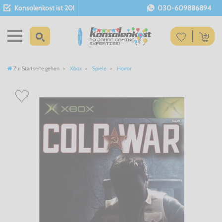
Konsolenkost ist 20!
030-609886894
Zur Startseite gehen
Xbox
Spiele
Horror