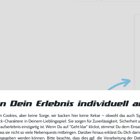
n Dein Erlebnis individuell a
ming-Fans und neue Entdecker
lerlebnis genießen kannst,
 Cookies, aber keine Sorge, wir backen hier keine Kekse – obwohl das auch 
tatt von unseren Fachkräften
ck-Charaktere in Deinem Lieblingsspiel: Sie sorgen für Zuverlässigkeit, Sicherheit 
arf repariert.
ufserlebnis einzigartig ist. Wenn Du auf "Geht klar" klickst, stimmst Du dem Einsatz
ass sie nicht so viele Nebenquests mitbringen. Darüber hinaus erklärst Du Dich dam
fst oder verkaufst, trägst du
rgegeben werden können. Bitte beachte, dass dies ggf. die Verarbeitung der Da