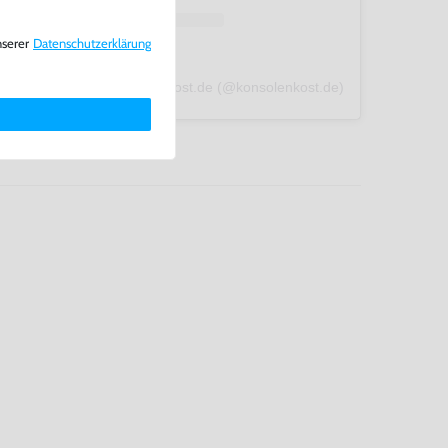
nserer
Daten­schutz­erklärung
A post shared by konsolenkost.de (@konsolenkost.de)