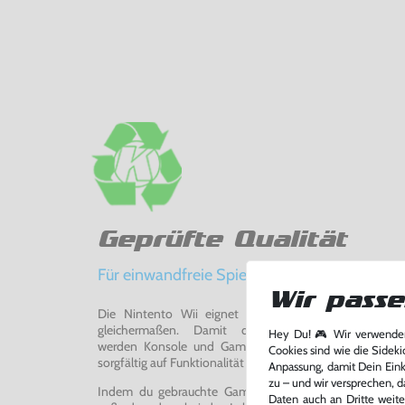
Geprüfte Qualität
Für einwandfreie Spielerlebnisse
Wir passe
Die Nintento Wii eignet sich perfekt für Retro-Ga
gleichermaßen. Damit du ein einwandfreies Spie
Hey Du! 🎮 Wir verwenden
werden Konsole und Game in unserer Reparatur-Werks
Cookies sind wie die Sideki
sorgfältig auf Funktionalität getestet, gereinigt und bei Bed
Anpassung, damit Dein Einka
zu – und wir versprechen, d
Indem du gebrauchte Games und Konsolen bei uns kau
Daten auch an Dritte weite