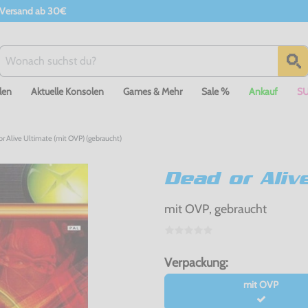
 Versand ab 30€
len
Aktuelle Konsolen
Games & Mehr
Sale %
Ankauf
S
r Alive Ultimate (mit OVP) (gebraucht)
Dead or Aliv
mit OVP, gebraucht
Verpackung:
mit OVP