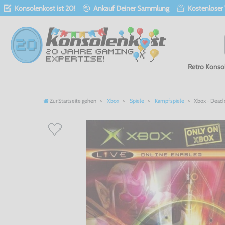
Konsolenkost ist 20!
Ankauf Deiner Sammlung
Kostenloser
Retro Konso
Zur Startseite gehen
Xbox
Spiele
Kampfspiele
Xbox - Dead o