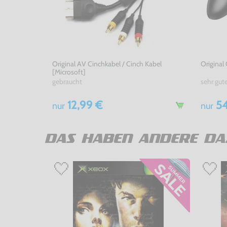
Original AV Cinchkabel / Cinch Kabel
Original
[Microsoft]
gebraucht
sehr gut
12,99 €
54
nur
nur
DAS HABEN ANDERE DA