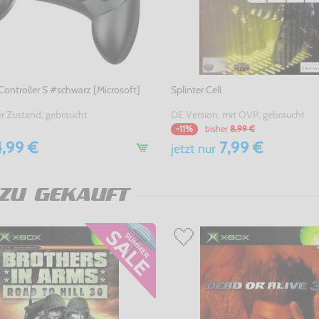
 Controller S #schwarz [Microsoft]
Splinter Cell
er Zustand, gebraucht
DE Version, mit OVP, gebraucht
bisher
8,99 €
-11%
,99 €
7,99 €
jetzt
nur
ZU GEKAUFT