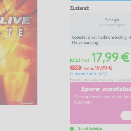
Zustand:
Sehr gut
Nicht verfügbar
Getestet & voll funktionstüchtig 
Umverpackung
17,99 €
jetzt
nur
19,99 €
-10%
bisher
Du sparst: 2,00 € (10 %)
Preise sind Endpreise zzgl.
Versand
Spare zusätzli
Spare auf bereits reduzierte A
Gutschein:
Sofort lieferbar