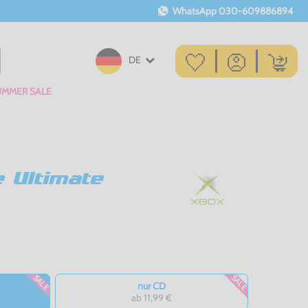
WhatsApp
030-609886894
DE
UMMER SALE
e Ultimate
SALE
SALE
nur CD
ab 11,99 €