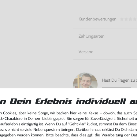
Deine Mission! -
Battlefield
4 
Kundenbewertungen
Zahlungsarten
Versand
Hast Du Fragen zu 
Chris fragen
n Dein Erlebnis individuell a
 Cookies, aber keine Sorge, wir backen hier keine Kekse – obwohl das auch 
Bitte beachte unsere Rücknahmeverpflich
ck-Charaktere in Deinem Lieblingsspiel: Sie sorgen für Zuverlässigkeit, Sicherheit 
Batterieentsorgung
ufserlebnis einzigartig ist. Wenn Du auf "Geht klar" klickst, stimmst Du dem Einsatz
ass sie nicht so viele Nebenquests mitbringen. Darüber hinaus erklärst Du Dich dam
rgegeben werden können. Bitte beachte, dass dies ggf. die Verarbeitung der Da