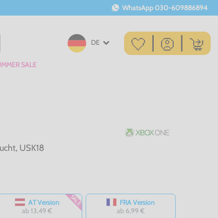
WhatsApp
030-609886894
DE
UMMER SALE
aucht, USK18
SALE
AT Version
FRA Version
ab 13,49 €
ab 6,99 €