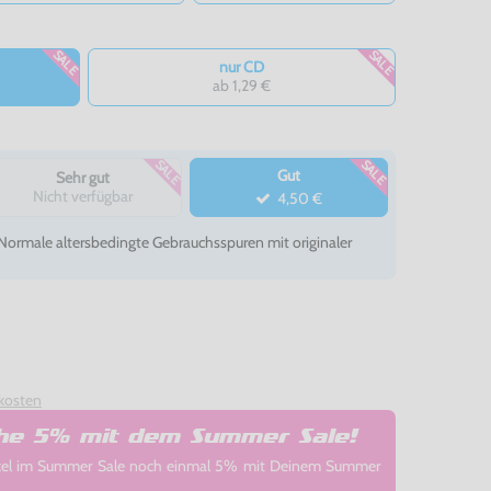
SALE
SALE
nur CD
ab 1,29 €
SALE
SALE
Gut
Sehr gut
Nicht verfügbar
4,50 €
- Normale altersbedingte Gebrauchsspuren mit originaler
kosten
che 5% mit dem Summer Sale!
rtikel im Summer Sale noch einmal 5% mit Deinem Summer