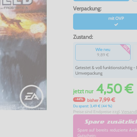
Verpackung:
mit OVP
Zustand:
SALE
Wie neu
9,89 €
Getestet & voll funktionstüchtig 
Umverpackung
4,50 €
jetzt
nur
7,99 €
-44%
bisher
Du sparst: 3,49 € (44 %)
Preise sind Endpreise zzgl.
Versand
Spare zusätzli
Spare auf bereits reduzierte A
Gutschein: