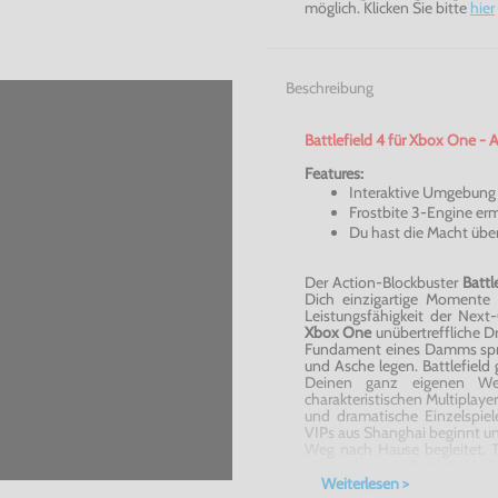
möglich. Klicken Sie bitte
hier
Beschreibung
Battlefield
4 für Xbox One - A
Features:
Interaktive Umgebung
Frostbite
3-Engine
erm
Du hast die Macht übe
Der Action-Blockbuster
Battl
Dich einzigartige Momente 
Leistungsfähigkeit der
Next-
Xbox One
unübertreffliche 
Fundament eines Damms spre
und Asche legen.
Battlefield
g
Deinen ganz eigenen We
charakteristischen Multiplay
und dramatische Einzelspiel
VIPs
aus Shanghai beginnt u
Weg nach Hause begleitet. T
wie es sie nur in
Battlefield
gib
Weiterlesen >