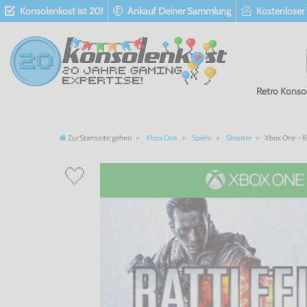
Konsolenkost ist 20!
Ankauf Deiner Sammlung
Kostenloser
Retro Konso
Zur Startseite gehen
Xbox One
Spiele
Shooter
Xbox One - Ba