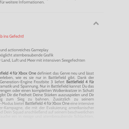
für weitere Informationen.
b ins Gefecht!
 und actionreiches Gameplay
öglicht atemberaubende Grafik
r Land, Luft und Meer mit intensiven Seegefechten
efield
4 für Xbox One
definiert das Genre neu und lässt
erleben, wie es sie nur in
Battlefield
gibt. Dank der
Generation-Engine
Frostbite
3 liefert
Battlefield
4 für
Dramatik und Spannung. Nur in
Battlefield
kannst Du das
ngen oder einen kompletten Wolkenkratzer in Schutt
ibt Dir die Freiheit Deine Stärken auszuspielen und Dir
g zum Sieg zu bahnen. Zusätzlich zu seinem
er-Modus bietet
Battlefield
4 für Xbox One
eine intensive
er-Kampagne, die mit der Evakuierung amerikanischer
nd Dein
Squad
anschließend
auf seinem beschwerlichen
auche ein in riesige und atemberaubende Schlachten,
t.