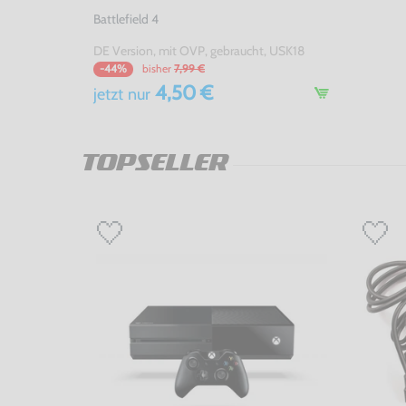
Battlefield 4
DE Version, mit OVP, gebraucht, USK18
bisher
7,99 €
-44%
4,50 €
jetzt
nur
TOPSELLER