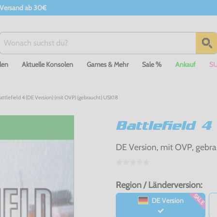
 Versand ab 30€
len
Aktuelle Konsolen
Games & Mehr
Sale %
Ankauf
S
ttlefield 4 (DE Version) (mit OVP) (gebraucht) USK18
Battlefield 4
DE Version, mit OVP, gebr
Region / Länderversion:
SALE
DE Version