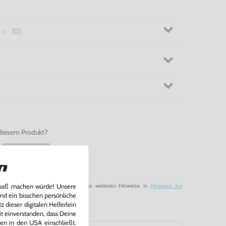
für Xbox One
(0)
diesem Produkt?
WhatsApp
n
Spaß machen würde! Unsere
tung für Batterien / Akkus sowie die weiteren Hinweise in
Hinweise zur
und ein bisschen persönliche
 dieser digitalen Helferlein
it einverstanden, dass Deine
ten in den USA einschließt.