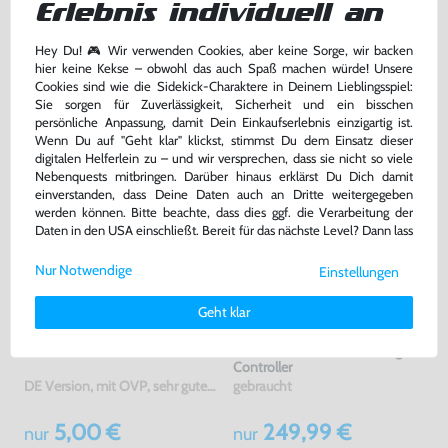
Erlebnis individuell an
Original Controller
gebraucht
gebraucht
Hey Du! 🎮 Wir verwenden Cookies, aber keine Sorge, wir backen
189,99 €
32,99 €
hier keine Kekse – obwohl das auch Spaß machen würde! Unsere
nur
nur
Cookies sind wie die Sidekick-Charaktere in Deinem Lieblingsspiel:
Sie sorgen für Zuverlässigkeit, Sicherheit und ein bisschen
Warenkorb
Warenkorb
persönliche Anpassung, damit Dein Einkaufserlebnis einzigartig ist.
Wenn Du auf "Geht klar" klickst, stimmst Du dem Einsatz dieser
digitalen Helferlein zu – und wir versprechen, dass sie nicht so viele
Nebenquests mitbringen. Darüber hinaus erklärst Du Dich damit
einverstanden, dass Deine Daten auch an Dritte weitergegeben
werden können. Bitte beachte, dass dies ggf. die Verarbeitung der
Daten in den USA einschließt. Bereit für das nächste Level? Dann lass
uns gemeinsam weiterziehen! 🚀
Nur Notwendige
Einstellungen
Weitere Informationen zu den von uns verwendeten Cookies und
Deinen Rechten als Nutzer findest Du in unserer
Daten­schutz­
Geht klar
erklärung
und unserem
Impressum
.
Halo 5: Guardians
Konsole 1TB #schwarz + Original
Controller
DE Version, mit OVP, sehr guter Zustand, gebraucht
gebraucht
5,00 €
249,99 €
nur
nur