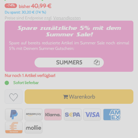
40,99 €
-74%
bisher
Du sparst: 30,20 € (74 %)
Preise sind Endpreise zzgl.
Versandkosten
Spare zusätzliche 5% mit dem
Summer Sale!
Spare auf bereits reduzierte Artikel im Summer Sale noch einmal
5% mit Deinem Summer Gutschein:
SUMMER5
Nur noch 1 Artikel verfügbar!
Sofort lieferbar
Warenkorb