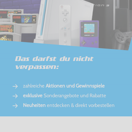
Das darfst du nicht
verpassen:
zahlreiche
Aktionen und Gewinnspiele
exklusive
Sonderangebote und Rabatte
Neuheiten
entdecken & direkt vorbestellen