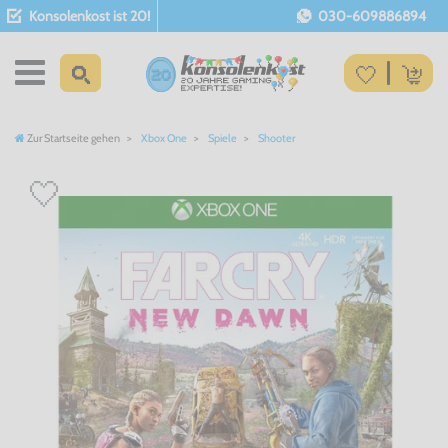
Konsolenkost ist 20!
030-609886894
Zur Startseite gehen
Xbox One
Spiele
Shooter