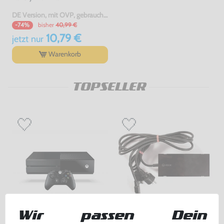
DE Version, mit OVP, gebraucht, USK18
bisher
40,99 €
-74%
10,79 €
jetzt
nur
Warenkorb
TOPSELLER
Wir passen Dein
Konsole 500GB #schwarz +
Original Netzteil [Microsoft]