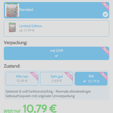
SALE
Standard
Limited Edition
ab 17,99 €
Verpackung:
SALE
mit OVP
Zustand:
SALE
SALE
SALE
Gut
Wie neu
Sehr gut
13,49 €
11,69 €
10,79 €
Getestet & voll funktionstüchtig - Normale altersbedingte
Gebrauchsspuren mit originaler Umverpackung
10,79 €
jetzt
nur