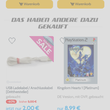
Warenkorb
Warenkorb
DAS HABEN ANDERE DAZU
GEKAUFT
USB Ladekabel / Anschlusskabel
Kingdom Hearts 1 [Platinum]
[Dritthersteller]
gebraucht
DE Version, mit OVP, gebraucht
bisher
5,00 €
-60%
2,00 €
8,99 €
jetzt
nur
nur