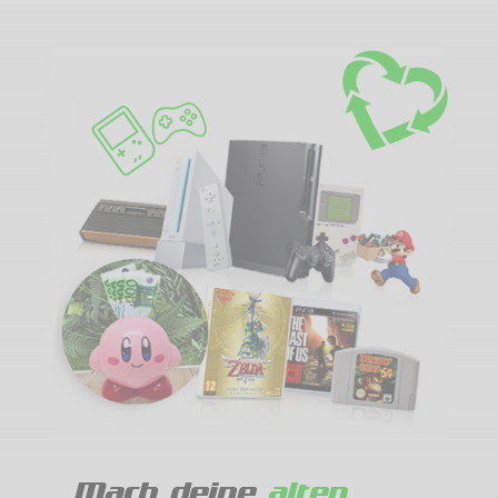
Mach deine
alten