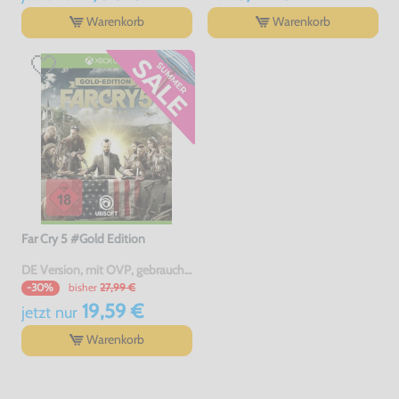
Warenkorb
Warenkorb
Far Cry 5 #Gold Edition
DE Version, mit OVP, gebraucht, USK18
bisher
27,99 €
-30%
19,59 €
jetzt
nur
Warenkorb