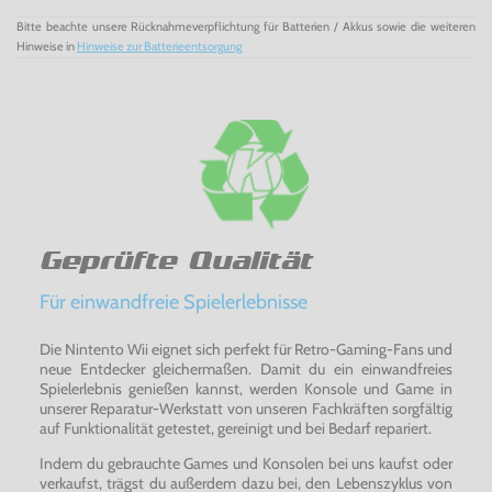
Hirn und Muskeln, um mit ihrer Armee Hope Countys
Bitte beachte unsere Rücknahmeverpflichtung für Batterien / Akkus sowie die weiteren
wertvolle Ressourcen eisern im Griff zu halten.
Hinweise in
Hinweise zur Batterieentsorgung
Expeditionen
Zum ersten Mal in Far Cry findet das Abenteuer nicht lokal
statt. Verlassen Sie Hope County und unternehmen Sie
spannende Expeditionen zu einzigartigen und
denkwürdigen
Orten in den USA, einschließlich Sumpfgebieten, Canyons
und Küstenregionen.
Basis Auszubauen
Spezialisten schließen sich den Überlebenden an und
Geprüfte Qualität
helfen
ihnen, Waffen und Fahrzeuge herzustellen, Helfer
Für einwandfreie Spielerlebnisse
auszubilden und von den acht Basen aus auf Expeditionen
zu
gehen.
Die Nintento Wii eignet sich perfekt für Retro-Gaming-Fans und
neue Entdecker gleichermaßen. Damit du ein einwandfreies
Spielerlebnis genießen kannst, werden Konsole und Game in
unserer Reparatur-Werkstatt von unseren Fachkräften sorgfältig
auf Funktionalität getestet, gereinigt und bei Bedarf repariert.
Indem du gebrauchte Games und Konsolen bei uns kaufst oder
verkaufst, trägst du außerdem dazu bei, den Lebenszyklus von