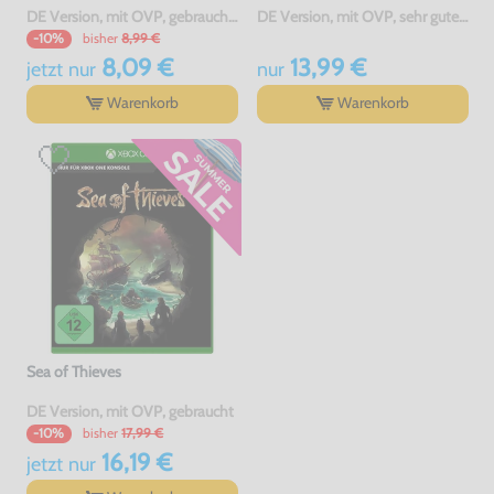
DE Version, mit OVP, gebraucht, USK18
DE Version, mit OVP, sehr guter Zustand, gebraucht
bisher
8,99 €
-10%
8,09 €
13,99 €
jetzt
nur
nur
Warenkorb
Warenkorb
Sea of Thieves
DE Version, mit OVP, gebraucht
bisher
17,99 €
-10%
16,19 €
jetzt
nur