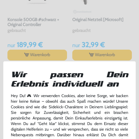
Konsole 500GB #schwarz +
Original Netzteil [Microsoft]
Original Controller
gebraucht
gebraucht
189,99 €
32,99 €
nur
nur
Warenkorb
Warenkorb
Wir passen Dein
Erlebnis individuell an
Hey Du! 🎮 Wir verwenden Cookies, aber keine Sorge, wir backen
hier keine Kekse – obwohl das auch Spaß machen würde! Unsere
Cookies sind wie die Sidekick-Charaktere in Deinem Lieblingsspiel:
Sie sorgen für Zuverlässigkeit, Sicherheit und ein bisschen
persönliche Anpassung, damit Dein Einkaufserlebnis einzigartig ist.
Wenn Du auf "Geht klar" klickst, stimmst Du dem Einsatz dieser
digitalen Helferlein zu – und wir versprechen, dass sie nicht so viele
Halo 5: Guardians
Konsole 1TB #schwarz + Original
Nebenquests mitbringen. Darüber hinaus erklärst Du Dich damit
Controller