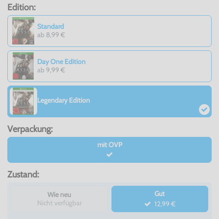
Edition:
Standard
ab 8,99 €
Day One Edition
ab 9,99 €
Legendary Edition
Verpackung:
mit OVP
Zustand:
Gut
Wie neu
Nicht verfügbar
12,99 €