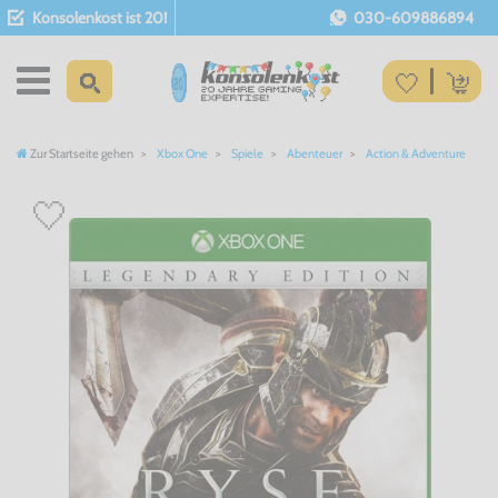
Konsolenkost ist 20!
030-609886894
Zur Startseite gehen
Xbox One
Spiele
Abenteuer
Action & Adventure