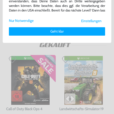
einverstanden, dass Deine Daten auch an Dritte weitergegeben
DE Version, mit OVP, sehr guter Zustand, gebraucht
gebraucht
werden können. Bitte beachte, dass dies ggf. die Verarbeitung der
Daten in den USA einschließt. Bereit für das nächste Level? Dann lass
5,00 €
249,99 €
nur
nur
uns gemeinsam weiterziehen! 🚀
Nur Notwendige
Einstellungen
Warenkorb
Warenkorb
Weitere Informationen zu den von uns verwendeten Cookies und
Deinen Rechten als Nutzer findest Du in unserer
Daten­schutz­
Geht klar
erklärung
und unserem
Impressum
.
DAS HABEN ANDERE DAZU
GEKAUFT
Call of Duty Black Ops 4
Landwirtschafts-Simulator 19