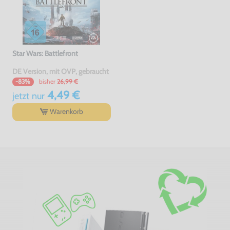
Star Wars: Battlefront
DE Version, mit OVP, gebraucht
bisher
26,99 €
-83%
4,49 €
jetzt
nur
Warenkorb