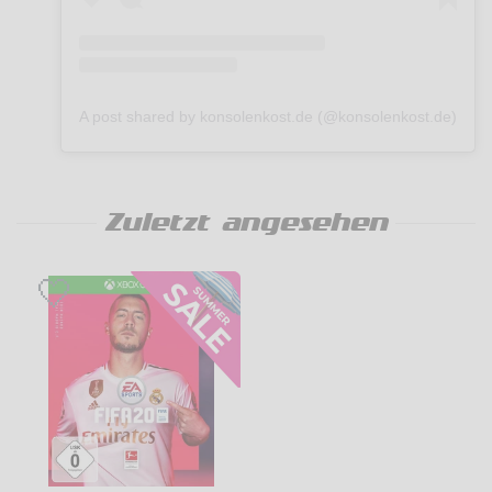
Championship-Turnier in Buenos Aires.
- VOLTA-Liga: Bahne dir in der Online-VOLTA-Liga deinen
Weg zum Aufstieg und halte dich von der Abstiegszone
fern.
In den neuen Spieler-gegen-Spieler-Formaten kannst du
online gegen andere Teams antreten und mit Siegen in
A post shared by konsolenkost.de (@konsolenkost.de)
höhere Divisionen aufsteigen.
GAMEPLAY
Freu dich mit FOOTBALL INTELLIGENCE auf völlig
neuartigen
Zuletzt angesehen
Fußball-Realismus. FOOTBALL INTELLIGENCE erfüllt jeden
einzelnen Moment auf dem Rasen mit Leben: Egal ob mit
Ball, ohne Ball oder auf den Ball selbst bezogen. Dies
basiert auf 3 zentralen Grundpfeilern:
Entscheidungsmomente (mit Ball), Authentischer
Spielfluss
(ohne Ball) und Ballphysik (auf den Ball selbst bezogen).
Der Benutzer steht so in jeder Partie im Mittelpunkt.
Authentischer Spielfluss: Ein Verständnis der Zeit, des
Raums und der Position sind grundlegende
Voraussetzungen
eines Weltklassefußballers. Dank des Authentischen
Spielflusses berücksichtigt jeder KI-Spieler diese