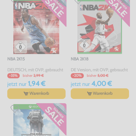
NBA 2K15
NBA 2K18
DEUTSCH, mit OVP, gebraucht
DE Version, mit OVP, gebraucht
bisher
2,99 €
bisher
5,00 €
-35%
-20%
1,94 €
4,00 €
jetzt
nur
jetzt
nur
Warenkorb
Warenkorb