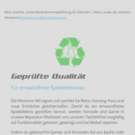
die Option, Wände ins Spiel einzubeziehen.
Bitte beachte unsere Rücknahmeverpflichtung für Batterien / Akkus sowie die weiteren
Spieler: In VOLTA findest du schier endlose Anpassungs-
Hinweise in
Hinweise zur Batterieentsorgung
und Individualisierungsoptionen für deinen Spieler, von
Outfits über Frisuren und Tattoos bis hin zu
Jubelemotionen. Erstelle deinen Spieler oder deine
Spielerin und tritt in den diversen VOLTA-Spielmodi an.
Outfits: Gönn deinem Spieler in VOLTA topaktuelle
Stilobjekte, wie Shirts, Schuhe, Sweater, verschiedene
Tattoos oder auch Frisuren. Sobald du in VOLTA durch den
Abschluss von Ingame-Herausforderungen
Spielfortschritte
erzielst, werden weitere Stilobjekte freigeschaltet.
Geprüfte Qualität
Locations: VOLTA erweckt Fußballplätze in aller Welt zum
Für einwandfreie Spielerlebnisse
Leben. Von einer Unterführung in Amsterdam über einen
Vorort-Cage in London bis hin zu einem Hochhausdach in
Tokio: In VOLTA hast du die Chance, die regionalen
Die Nintento Wii eignet sich perfekt für Retro-Gaming-Fans und
Besonderheiten des globalen Fußballspektakels zu
neue Entdecker gleichermaßen. Damit du ein einwandfreies
genießen.
Spielerlebnis genießen kannst, werden Konsole und Game in
unserer Reparatur-Werkstatt von unseren Fachkräften sorgfältig
Spieltypen: Bei VOLTA steht die Individualisierung im
auf Funktionalität getestet, gereinigt und bei Bedarf repariert.
Mittelpunkt des Spielerlebnisses. Spiele 3-gegen-3 ohne
Indem du gebrauchte Games und Konsolen bei uns kaufst oder
Torhüter, 4-gegen-4, 4-gegen-4 ohne Torhüter, 5-gegen-5