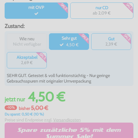
SALE
SALE
mit OVP
nur CD
ab 2,09 €
Zustand:
SALE
SALE
Sehr gut
Wie neu
Gut
Nicht verfügbar
2,39 €
4,50 €
SALE
Akzeptabel
2,69 €
SEHR GUT. Getestet & voll funktionstüchtig - Nur geringe
Gebrauchsspuren mit originaler Umverpackung
4,50 €
jetzt
nur
5,00 €
-10%
bisher
Du sparst: 0,50 € (10 %)
Preise sind Endpreise zzgl.
Versandkosten
Spare zusätzliche 5% mit dem
Summer Sale!