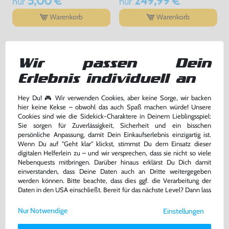
5,00 €
249,99 €
nur
nur
- Überarbeitete Standardsituationen: Ein aktualisiertes
System sorgt für noch umfangreichere Zieloptionen bei
Warenkorb
Warenkorb
direkten Freistößen und Elfmetern. Die neue
technikbasiertere Schussmechanik sorgt dabei für noch
lohnendere Standards.
- Composed Finishing: Überarbeitete Schuss-Grundlagen
DAS HABEN ANDERE DAZU
ermöglichen noch konstantere und präzisere Abschlüsse.
Wir passen Dein
GEKAUFT
Dank noch größerer Schuss-Authentizität werden
realistische Abschlüsse stärker belohnt, sodass schwierige
Erlebnis individuell an
Schusssituationen wie Volley-Flanken nun mit größerem
Risiko, aber auch potenziell mit noch größeren
Hey Du! 🎮 Wir verwenden Cookies, aber keine Sorge, wir backen
Erfolgschancen verbunden sind.
hier keine Kekse – obwohl das auch Spaß machen würde! Unsere
Cookies sind wie die Sidekick-Charaktere in Deinem Lieblingsspiel:
Ballphysik: Der Ball ist die dritte dynamische Komponente
Sie sorgen für Zuverlässigkeit, Sicherheit und ein bisschen
eines Fußballspiels. Das Ballphysik-System sorgt im
persönliche Anpassung, damit Dein Einkaufserlebnis einzigartig ist.
Gameplay für neuartigen Realismus, mit neuen
Wenn Du auf "Geht klar" klickst, stimmst Du dem Einsatz dieser
Schuss-Flugbahnen, noch realistischeren Zweikämpfen
digitalen Helferlein zu – und wir versprechen, dass sie nicht so viele
und
Nebenquests mitbringen. Darüber hinaus erklärst Du Dich damit
physikbasiertem Verhalten.
einverstanden, dass Deine Daten auch an Dritte weitergegeben
werden können. Bitte beachte, dass dies ggf. die Verarbeitung der
- Football Informed Motion: Ein überarbeitetes
Daten in den USA einschließt. Bereit für das nächste Level? Dann lass
Battleborn
FIFA 15
Bewegungssystem ermöglicht noch authentischere
uns gemeinsam weiterziehen! 🚀
Balldrehungen und Aufpraller. So ergibt sich ein noch
DE Version, mit OVP, sehr guter Zustand, gebraucht
DE Version, mit OVP, sehr guter Zustand, gebraucht
Nur Notwendige
Einstellungen
realistischeres Fußballerlebnis.
Weitere Informationen zu den von uns verwendeten Cookies und
bisher
3,99 €
-10%
- Neue Schuss-Flugbahnen: Das neue Ballbewegungs-
Deinen Rechten als Nutzer findest Du in unserer
Daten­schutz­