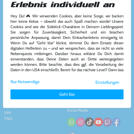
Erlebnis individuell an
Hey Du! 🎮 Wir verwenden Cookies, aber keine Sorge, wir backen
Kundenservice
Kontakt
hier keine Kekse – obwohl das auch Spaß machen würde! Unsere
Cookies sind wie die Sidekick-Charaktere in Deinem Lieblingsspiel:
Kontakt
&
Team
Konsolenkost GmbH
Sie sorgen für Zuverlässigkeit, Sicherheit und ein bisschen
AGB
Plauener Str. 163-165
persönliche Anpassung, damit Dein Einkaufserlebnis einzigartig ist.
Widerrufsrecht
13053 Berlin, DE
Wenn Du auf "Geht klar" klickst, stimmst Du dem Einsatz dieser
Impressum
&
Datenschutz
Tel: +49 30 - 609886894
digitalen Helferlein zu – und wir versprechen, dass sie nicht so viele
Zahlung und Versand
Mail: info@konsolenkost.de
Nebenquests mitbringen. Darüber hinaus erklärst Du Dich damit
www.konsolenkost.de
einverstanden, dass Deine Daten auch an Dritte weitergegeben
werden können. Bitte beachte, dass dies ggf. die Verarbeitung der
Vertrag widerrufen
Daten in den USA einschließt. Bereit für das nächste Level? Dann lass
uns gemeinsam weiterziehen! 🚀
Über das Unternehmen
Zahlungsarten
Nur Notwendige
Einstellungen
Weitere Informationen zu den von uns verwendeten Cookies und
Über uns
Deinen Rechten als Nutzer findest Du in unserer
Daten­schutz­
Nachhaltigkeit
Geht klar
erklärung
und unserem
Impressum
.
Partnerprogramm
Presse
Social Media
Jobs
FAQ