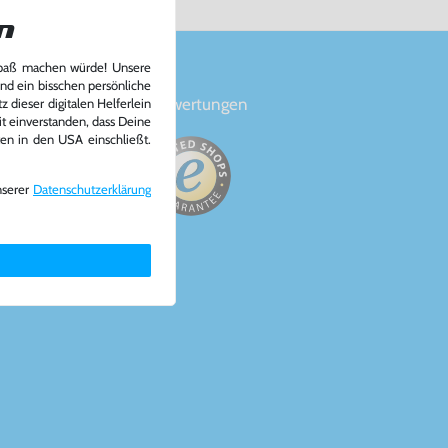
n
Spaß machen würde! Unsere
und ein bisschen persönliche
en
Bewertungen
 dieser digitalen Helferlein
it einverstanden, dass Deine
ten in den USA einschließt.
nserer
Daten­schutz­erklärung
a