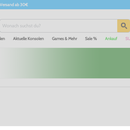
 Versand ab 30€
len
Aktuelle Konsolen
Games & Mehr
Sale %
Ankauf
S