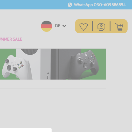
WhatsApp
030-609886894
DE
UMMER SALE