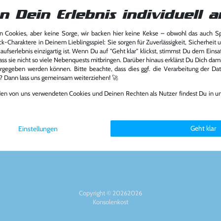
n Dein Erlebnis individuell a
 Cookies, aber keine Sorge, wir backen hier keine Kekse – obwohl das auch 
ck-Charaktere in Deinem Lieblingsspiel: Sie sorgen für Zuverlässigkeit, Sicherheit 
Über das Unternehmen
Zahlungsart
ufserlebnis einzigartig ist. Wenn Du auf "Geht klar" klickst, stimmst Du dem Einsatz
ass sie nicht so viele Nebenquests mitbringen. Darüber hinaus erklärst Du Dich dam
rgegeben werden können. Bitte beachte, dass dies ggf. die Verarbeitung der Da
Über uns
l? Dann lass uns gemeinsam weiterziehen! 🚀
Nachhaltigkeit
Partnerprogramm
den von uns verwendeten Cookies und Deinen Rechten als Nutzer findest Du in u
6894
Presse
Social Medi
st.de
Jobs
FAQ
Geht klar
Einstellungen
Copyright © 20262026
Konsolenkost