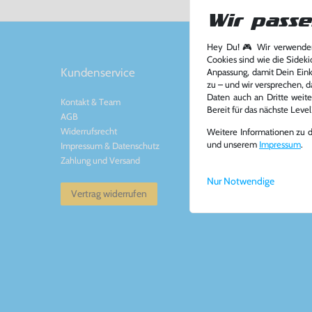
Wir passe
Hey Du! 🎮 Wir verwenden
Cookies sind wie die Sideki
Kundenservice
Kontakt
Anpassung, damit Dein Einka
zu – und wir versprechen, d
Daten auch an Dritte weite
Kontakt
&
Team
Konsolenkost GmbH
Bereit für das nächste Leve
AGB
Plauener Str. 163-165
Widerrufsrecht
13053 Berlin, DE
Weitere Informationen zu 
und unserem
Impressum
.
Impressum
&
Datenschutz
Tel: +49 30 - 60988
Zahlung und Versand
Mail: info@konsolenko
www.konsolenkost.de
Nur Notwendige
Vertrag widerrufen