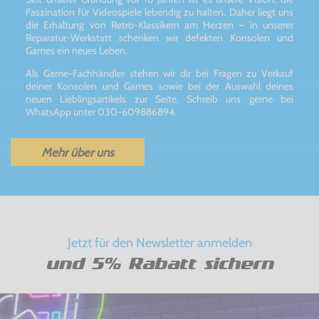
Faszination für Videospiele lebendig zu halten. Daher liegt uns
die Erhaltung von Retro-Klassikern am Herzen – in unserer
Reparatur-Werkstatt schenken wir defekten Konsolen und
Games ein neues Leben.
Als Game-Fachhändler stehen wir dir bei Fragen zu Verkauf
deiner Konsolen und Games sowie bei der Auswahl deines
neuen Lieblingsartikels zur Seite. Schreib uns gerne bei
WhatsApp unter 030-609886894.
Mehr über uns
Jetzt für den Newsletter anmelden
und 5% Rabatt sichern