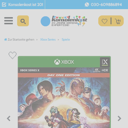
Konsolenkost ist 20!
030-609886894
Zur Startseite gehen
Xbox Series
Spiele