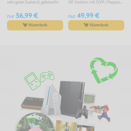
sehr guter Zustand, gebraucht
DE Version, mit OVP / Pappschuber, gebraucht, NEUWERTIG, USK18
56,99 €
49,99 €
nur
nur
Warenkorb
Warenkorb