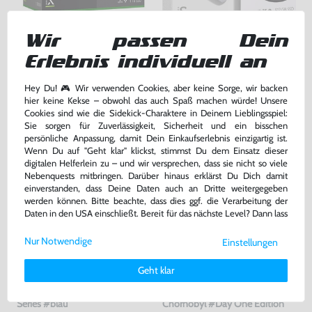
Wir passen Dein
Konsole X / Xbox Series X 1TB
Konsole S / Xbox Series S 512GB
SSD
#Digital Edition
Erlebnis individuell an
mit OVP, sehr guter Zustand, gebraucht
mit OVP, sehr guter Zustand, gebraucht
Hey Du! 🎮 Wir verwenden Cookies, aber keine Sorge, wir backen
589,99 €
329,99 €
nur
nur
hier keine Kekse – obwohl das auch Spaß machen würde! Unsere
Cookies sind wie die Sidekick-Charaktere in Deinem Lieblingsspiel:
Warenkorb
Warenkorb
Sie sorgen für Zuverlässigkeit, Sicherheit und ein bisschen
persönliche Anpassung, damit Dein Einkaufserlebnis einzigartig ist.
Wenn Du auf "Geht klar" klickst, stimmst Du dem Einsatz dieser
digitalen Helferlein zu – und wir versprechen, dass sie nicht so viele
Nebenquests mitbringen. Darüber hinaus erklärst Du Dich damit
einverstanden, dass Deine Daten auch an Dritte weitergegeben
werden können. Bitte beachte, dass dies ggf. die Verarbeitung der
Daten in den USA einschließt. Bereit für das nächste Level? Dann lass
uns gemeinsam weiterziehen! 🚀
Nur Notwendige
Einstellungen
Weitere Informationen zu den von uns verwendeten Cookies und
Deinen Rechten als Nutzer findest Du in unserer
Daten­schutz­
Geht klar
erklärung
und unserem
Impressum
.
Controller SX Original wireless
S.T.A.L.K.E.R. 2: Heart of
Series #blau
Chornobyl #Day One Edition