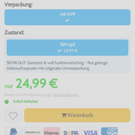
Verpackung:
mit OVP
Zustand:
Sehr gut
24,99 €
SEHR GUT. Getestet & voll funktionstüchtig - Nur geringe
Gebrauchsspuren mit originaler Umverpackung
24,99 €
nur
Preise sind Endpreise zzgl.
Versandkosten
Sofort lieferbar
Warenkorb