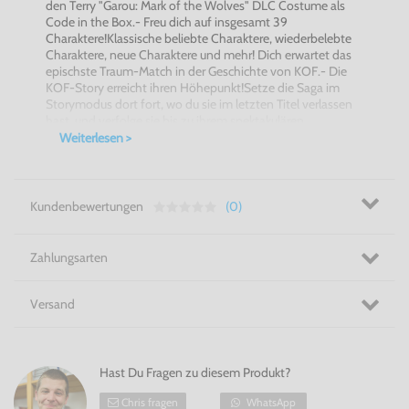
den Terry "Garou: Mark of the Wolves" DLC Costume als
Code in the Box.- Freu dich auf insgesamt 39
Charaktere!Klassische beliebte Charaktere, wiederbelebte
Charaktere, neue Charaktere und mehr! Dich erwartet das
epischste Traum-Match in der Geschichte von KOF.- Die
KOF-Story erreicht ihren Höhepunkt!Setze die Saga im
Storymodus dort fort, wo du sie im letzten Titel verlassen
hast, und verfolge sie bis zu ihrem spektakulären
Höhepunkt.- Das beste Kampfsystem der gesamten
Weiterlesen >
Serie!KOF XV übernimmt nicht nur das traditionelle 3-
gegen-3-Teamkampfsystem der Serie, sondern wartet
auch mit einem ganz neuen System mit nie dagewesener
Geschwindigkeit und innovativen Elementen auf.-
Kundenbewertungen
(0)
Einfaches und vielseitiges Online-Spiel!Rollback Netcode
wurde implementiert, um Lag bei Online-Matches zu
reduzieren. Außerdem stehen dir eine Vielzahl von
Zahlungsarten
Kampfoptionen ganz nach deinem Spielstil zur
Verfügung.- KOF ist vollgepackt mit unterhaltsamen
Inhalten!Entdecke eine Galerie mit Videos und Stimmen,
Versand
eine neue DJ STATION mit über 300 beliebten Titel aus der
KOF-Reihe und mehr.
Hast Du Fragen zu diesem Produkt?
Chris fragen
WhatsApp