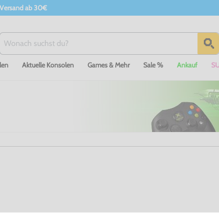
 Versand ab 30€
len
Aktuelle Konsolen
Games & Mehr
Sale %
Ankauf
S