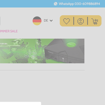
WhatsApp
030-609886894
DE
UMMER SALE