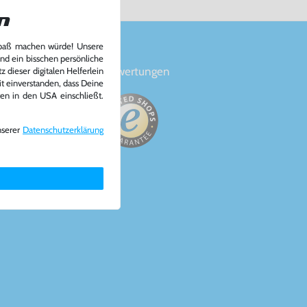
n
Spaß machen würde! Unsere
und ein bisschen persönliche
en
Bewertungen
 dieser digitalen Helferlein
it einverstanden, dass Deine
ten in den USA einschließt.
nserer
Daten­schutz­erklärung
a