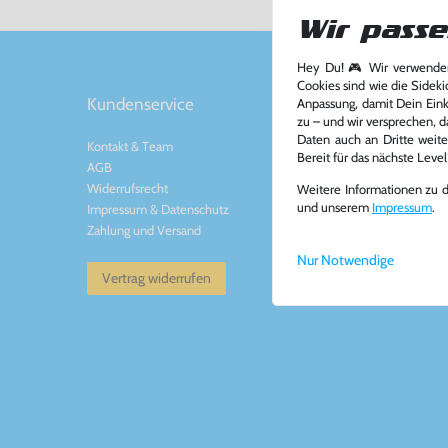
Wir passe
Hey Du! 🎮 Wir verwenden
Cookies sind wie die Sideki
Kundenservice
Kontakt
Anpassung, damit Dein Einka
zu – und wir versprechen, d
Daten auch an Dritte weite
Kontakt
&
Team
Konsolenkost GmbH
Bereit für das nächste Leve
AGB
Plauener Str. 163-165
Widerrufsrecht
13053 Berlin, DE
Weitere Informationen zu 
und unserem
Impressum
.
Impressum
&
Datenschutz
Tel: +49 30 - 60988
Zahlung und Versand
Mail: info@konsolenko
www.konsolenkost.de
Nur Notwendige
Vertrag widerrufen