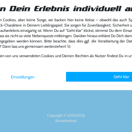
n Dein Erlebnis individuell a
 Cookies, aber keine Sorge, wir backen hier keine Kekse – obwohl das auch 
ck-Charaktere in Deinem Lieblingsspiel: Sie sorgen für Zuverlässigkeit, Sicherheit 
Über das Unternehmen
Zahlungsart
ufserlebnis einzigartig ist. Wenn Du auf "Geht klar" klickst, stimmst Du dem Einsatz
ass sie nicht so viele Nebenquests mitbringen. Darüber hinaus erklärst Du Dich dam
rgegeben werden können. Bitte beachte, dass dies ggf. die Verarbeitung der Da
Über uns
l? Dann lass uns gemeinsam weiterziehen! 🚀
Nachhaltigkeit
Partnerprogramm
den von uns verwendeten Cookies und Deinen Rechten als Nutzer findest Du in u
6894
Presse
Social Medi
st.de
Jobs
FAQ
Geht klar
Einstellungen
Copyright © 20262026
Konsolenkost