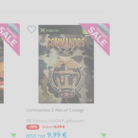
Commandos 2: Men of Courage
DE Version, mit OVP, gebraucht
bisher
15,99 €
-38%
9,99 €
jetzt
nur