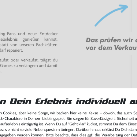
ming-Fans und neue Entdecker
lerlebnis genießen kannst,
tatt von unseren Fachkräften
arf repariert.
fst oder verkaufst, trägst du
 Games zu verlängern und damit
.
n Dein Erlebnis individuell a
 Cookies, aber keine Sorge, wir backen hier keine Kekse – obwohl das auch 
ck-Charaktere in Deinem Lieblingsspiel: Sie sorgen für Zuverlässigkeit, Sicherheit 
ufserlebnis einzigartig ist. Wenn Du auf "Geht klar" klickst, stimmst Du dem Einsatz
ass sie nicht so viele Nebenquests mitbringen. Darüber hinaus erklärst Du Dich dam
rgegeben werden können. Bitte beachte, dass dies ggf. die Verarbeitung der Da