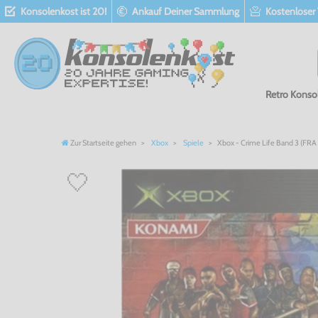
Konsolenkost ist 20!
Ankauf Deiner Sammlung
Kostenloser
Retro Konso
Zur Startseite gehen
Xbox
Spiele
Xbox - Crime Life Band 3 (FRA 