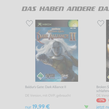
DAS HABEN ANDERE DA
Baldur's Gate: Dark Alliance II
Broken S
schlafen
DE Version, mit OVP, gebraucht
DE Versi
-17%
19,99 €
nur
jetzt
n