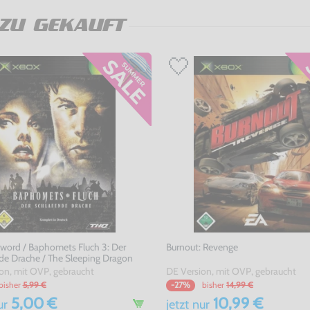
ZU GEKAUFT
word / Baphomets Fluch 3: Der
Burnout: Revenge
de Drache / The Sleeping Dragon
on, mit OVP, gebraucht
DE Version, mit OVP, gebraucht
bisher
5,99 €
bisher
14,99 €
-27%
5,00 €
10,99 €
ur
jetzt
nur