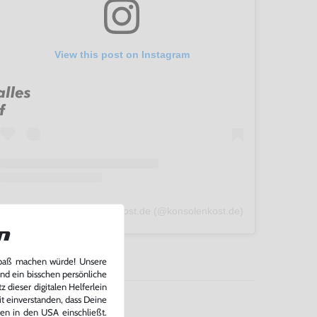
View this post on Instagram
A post shared by konsolenkost.de (@konsolenkost.de)
n
Spaß machen würde! Unsere
und ein bisschen persönliche
 dieser digitalen Helferlein
it einverstanden, dass Deine
ten in den USA einschließt.