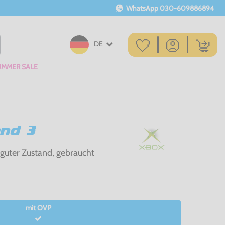
WhatsApp
030-609886894
DE
UMMER SALE
and 3
 guter Zustand, gebraucht
mit OVP