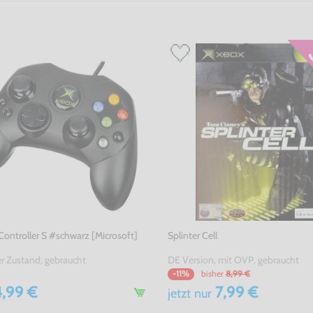
 Controller S #schwarz [Microsoft]
Splinter Cell
er Zustand, gebraucht
DE Version, mit OVP, gebraucht
bisher
8,99 €
-11%
,99 €
7,99 €
jetzt
nur