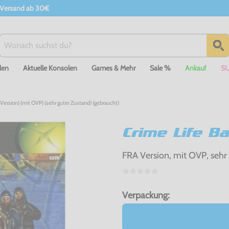
 Versand ab 30€
len
Aktuelle Konsolen
Games & Mehr
Sale %
Ankauf
S
Version) (mit OVP) (sehr guter Zustand) (gebraucht)
Crime Life B
FRA Version, mit OVP, sehr
Verpackung: