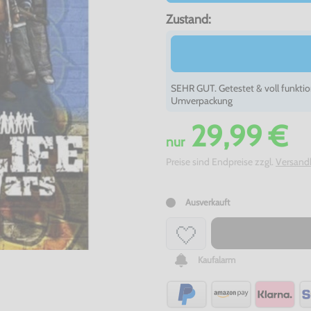
Zustand:
SEHR GUT. Getestet & voll funktio
Umverpackung
29,99 €
nur
Preise sind Endpreise zzgl.
Versand
Ausverkauft
Kaufalarm