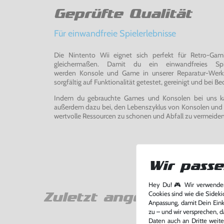
Geprüfte Qualität
Für einwandfreie Spielerlebnisse
Die Nintento Wii eignet sich perfekt für Retro-Ga
gleichermaßen. Damit du ein einwandfreies Spie
werden Konsole und Game in unserer Reparatur-Werks
sorgfältig auf Funktionalität getestet, gereinigt und bei Bed
Indem du gebrauchte Games und Konsolen bei uns kau
außerdem dazu bei, den Lebenszyklus von Konsolen und
wertvolle Ressourcen zu schonen und Abfall zu vermeiden
Wir passe
Hey Du! 🎮 Wir verwenden
Cookies sind wie die Sideki
Zuletzt angesehen
Anpassung, damit Dein Einka
zu – und wir versprechen, d
Daten auch an Dritte weite