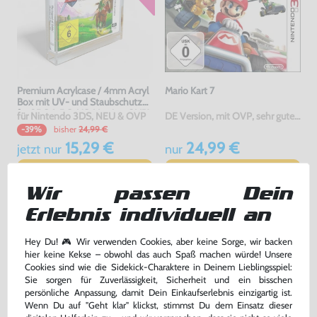
Premium Acrylcase / 4mm Acryl
Mario Kart 7
Box mit UV- und Staubschutz
für 3DS & DS-US-Version OVP's
für Nintendo 3DS, NEU & OVP
DE Version, mit OVP, sehr guter Zustand, gebraucht
bisher
24,99 €
-39%
15,29 €
24,99 €
jetzt
nur
nur
Warenkorb
Warenkorb
Wir passen Dein
Erlebnis individuell an
Hey Du! 🎮 Wir verwenden Cookies, aber keine Sorge, wir backen
hier keine Kekse – obwohl das auch Spaß machen würde! Unsere
Cookies sind wie die Sidekick-Charaktere in Deinem Lieblingsspiel:
Sie sorgen für Zuverlässigkeit, Sicherheit und ein bisschen
persönliche Anpassung, damit Dein Einkaufserlebnis einzigartig ist.
Wenn Du auf "Geht klar" klickst, stimmst Du dem Einsatz dieser