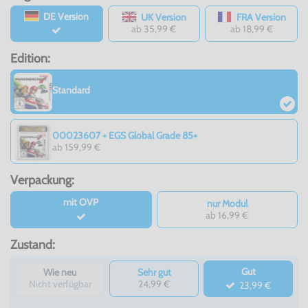
DE Version
UK Version
FRA Version
ab 35,99 €
ab 18,99 €
Edition:
Standard
00023607 + EGS Global Grade 85+
ab 159,99 €
Verpackung:
mit OVP
nur Modul
ab 16,99 €
Zustand:
Gut
Wie neu
Sehr gut
Nicht verfügbar
24,99 €
23,99 €