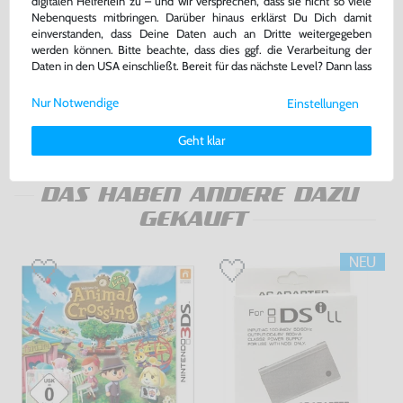
digitalen Helferlein zu – und wir versprechen, dass sie nicht so viele
Nebenquests mitbringen. Darüber hinaus erklärst Du Dich damit
Original Nintendo Docking
USB Transfer- / Ladekabel
einverstanden, dass Deine Daten auch an Dritte weitergegeben
Station / Ladestation / Charging
[Dritthersteller]
werden können. Bitte beachte, dass dies ggf. die Verarbeitung der
gebraucht
gebraucht
Daten in den USA einschließt. Bereit für das nächste Level? Dann lass
uns gemeinsam weiterziehen! 🚀
bisher
8,99 €
bisher
2,99 €
-60%
-70%
Nur Notwendige
3,60 €
0,90 €
Einstellungen
jetzt
nur
jetzt
nur
Weitere Informationen zu den von uns verwendeten Cookies und
Deinen Rechten als Nutzer findest Du in unserer
Daten­schutz­
Warenkorb
Warenkorb
Geht klar
erklärung
und unserem
Impressum
.
DAS HABEN ANDERE DAZU
GEKAUFT