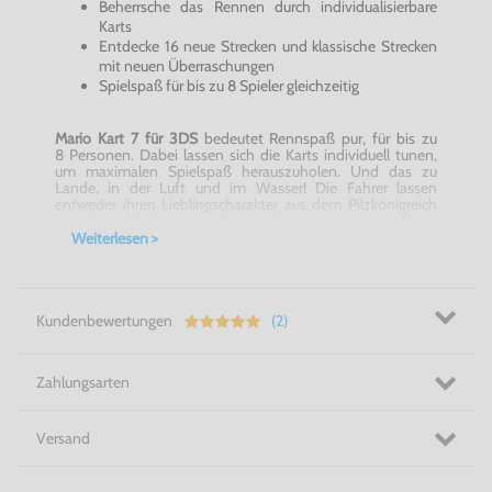
Beherrsche das Rennen durch individualisierbare
Karts
Entdecke 16 neue Strecken und klassische Strecken
mit neuen Überraschungen
Spielspaß für bis zu 8 Spieler gleichzeitig
Mario Kart 7 für 3DS
bedeutet Rennspaß pur, für bis zu
8 Personen. Dabei lassen sich die Karts individuell tunen,
um maximalen Spielspaß herauszuholen. Und das zu
Lande, in der Luft und im Wasser! Die Fahrer lassen
entweder ihren Lieblingscharakter aus dem Pilzkönigreich
oder ihren Mii-Charakter über die Piste wetzen. Jede Menge
neuer Strecken garantieren in Kombination mit den
Weiterlesen >
einzigartigen 3D-Grafiken ein Rennerlebnis, bei dem die
Langeweile garantiert auf der Strecke bleibt! Dabei kommt
sowohl die StreetPass als auch die SpotPass Funktion in
Mario Kart 7 für 3DS
zum Einsatz.
Kundenbewertungen
(2)
Auf die Plätze, fertig, Spaß! - Mario Kart 7 für 3DS
Zahlungsarten
Versand