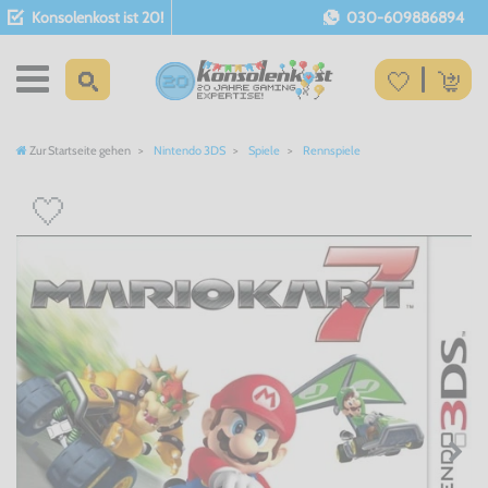
Konsolenkost ist 20!
030-609886894
Zur Startseite gehen
Nintendo 3DS
Spiele
Rennspiele