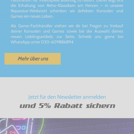
Faszination für Videospiele lebendig zu halten. Daher liegt uns
die Erhaltung von Retro-Klassikern am Herzen – in unserer
Reparatur-Werkstatt schenken wir defekten Konsolen und
Games ein neues Leben.
Als Game-Fachhändler stehen wir dir bei Fragen zu Verkauf
deiner Konsolen und Games sowie bei der Auswahl deines
neuen Lieblingsartikels zur Seite. Schreib uns gerne bei
WhatsApp unter 030-609886894.
Mehr über uns
Jetzt für den Newsletter anmelden
und 5% Rabatt sichern