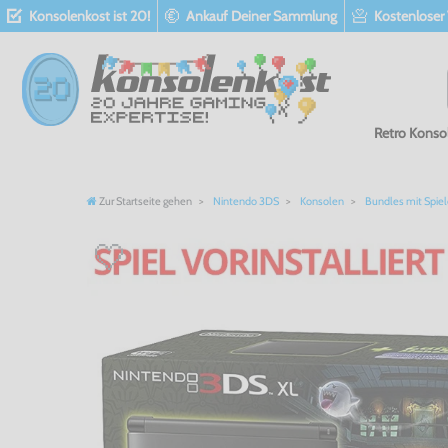
Konsolenkost ist 20!
Ankauf Deiner Sammlung
Kostenloser
Retro Konso
Zur Startseite gehen
Nintendo 3DS
Konsolen
Bundles mit Spie