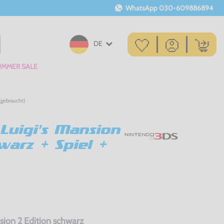
WhatsApp
030-609886894
DE
UMMER SALE
(gebraucht)
Luigi's Mansion
warz + Spiel +
nsion 2 Edition schwarz