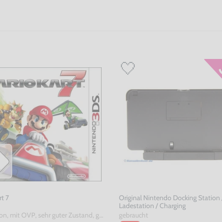
rt 7
Original Nintendo Docking Station 
Ladestation / Charging
DE Version, mit OVP, sehr guter Zustand, gebraucht
gebraucht