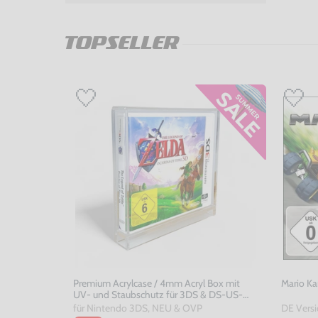
TOPSELLER
Premium Acrylcase / 4mm Acryl Box mit
Mario Ka
UV- und Staubschutz für 3DS & DS-US-
Version OVP's
für Nintendo 3DS, NEU & OVP