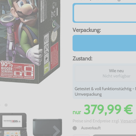
Verpackung:
Zustand:
Wie neu
Nicht verfügbar
Getestet & voll funktionstüchtig 
Umverpackung
379,99 €
nur
Preise sind Endpreise zzgl.
Versand
Ausverkauft