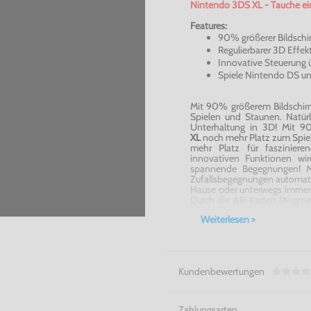
Nintendo 3DS XL - Tauche ei
Features:
90% größerer Bildsch
Regulierbarer 3D Effek
Innovative Steuerung 
Spiele Nintendo DS un
Mit 90% größerem Bildschir
Spielen und Staunen. Natürl
Unterhaltung in 3D! Mit 9
XL
noch mehr Platz zum Spiel
mehr Platz für faszinier
innovativen Funktionen wi
spannende Begegnungen! Mit
Zufallsbegegnungen automati
Hause oder unterwegs immer 
Durch die AR-Karten (Augmen
Realität zum Leben. Die
Weiterlesen >
des
Nintendo 3DS XL
ins Bild
Von Mario bis Zelda - Erlebe
Kundenbewertungen
Zahlungsarten