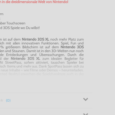
n in die dreidimensionale Welt von Nintendo!
irm
t
über Touchscreen
d 3DS Spiele wo Du willst!
m ist auf dem
Nintendo 3DS XL
noch mehr Platz zum
ich mit allen innovativen Funktionen. Spiel, Fun und
0% größerem Bildschirm ist auf dem
Nintendo 3DS
en und Staunen. Damit ist in den
3D-Welten
nun noch
ende Entdeckungen und Überraschungen. Durch die
rd der
Nintendo 3DS XL
zum idealen Begleiter für
 StreetPass, sofern aktiviert, tauschen Spieler bei
sch Items und mehr aus. Dank SpotPass lassen sich zu
neue Inhalte – wie Filme oder Demos – herunterladen.
ted Reality) erwachen die Spielcharaktere auch in der
se kommen wie gewohnt durch die Außenkameras
.
 Spielspaß pur auf dem Nintendo 3DS XL!
(0)