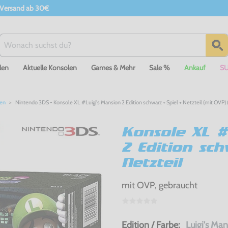
 Versand ab 30€
len
Aktuelle Konsolen
Games & Mehr
Sale %
Ankauf
S
len
Nintendo 3DS - Konsole XL #Luigi's Mansion 2 Edition schwarz + Spiel + Netzteil (mit OVP) 
Konsole XL #
2 Edition sch
Netzteil
mit OVP, gebraucht
Edition / Farbe:
Luigi's Ma