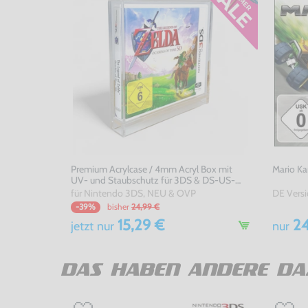
Premium Acrylcase / 4mm Acryl Box mit
Mario Ka
UV- und Staubschutz für 3DS & DS-US-
Version OVP's
für Nintendo 3DS, NEU & OVP
bisher
24,99 €
-39%
15,29 €
24
jetzt
nur
nur
DAS HABEN ANDERE DA