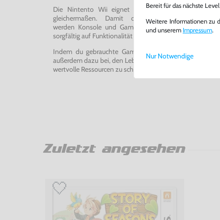
Bereit für das nächste Leve
Die Nintento Wii eignet sich perfekt für Retro-Ga
gleichermaßen. Damit du ein einwandfreies Spie
Weitere Informationen zu 
werden Konsole und Game in unserer Reparatur-Werks
und unserem
Impressum
.
sorgfältig auf Funktionalität getestet, gereinigt und bei Bed
Indem du gebrauchte Games und Konsolen bei uns kau
Nur Notwendige
außerdem dazu bei, den Lebenszyklus von Konsolen und
wertvolle Ressourcen zu schonen und Abfall zu vermeiden
Zuletzt angesehen