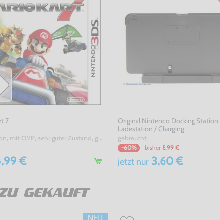
rt 7
Original Nintendo Docking Station 
Ladestation / Charging
DE Version, mit OVP, sehr guter Zustand, gebraucht
gebraucht
bisher
8,99 €
-60%
,99 €
3,60 €
jetzt
nur
ZU GEKAUFT