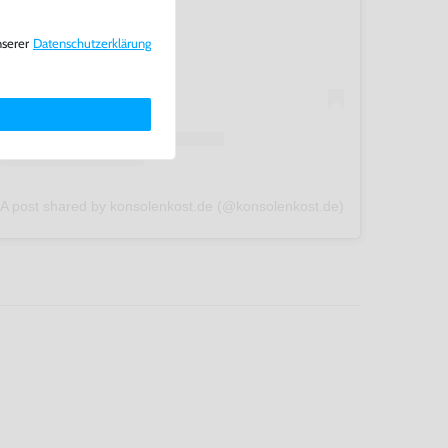
nserer
Daten­schutz­erklärung
A post shared by konsolenkost.de (@konsolenkost.de)