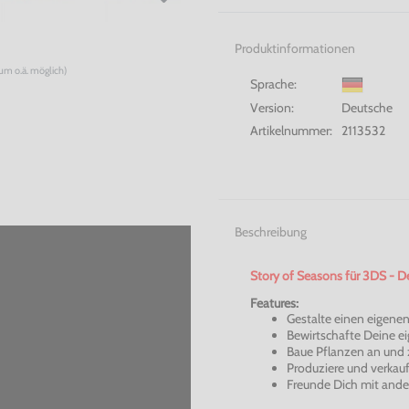
Produktinformationen
num o.ä. möglich)
Sprache:
Version:
Deutsche
Artikelnummer:
2113532
Beschreibung
Story of
Seasons
für 3DS - D
Features:
Gestalte einen eigene
Bewirtschafte Deine e
Baue Pflanzen an und 
Produziere und verkau
Freunde Dich mit ande