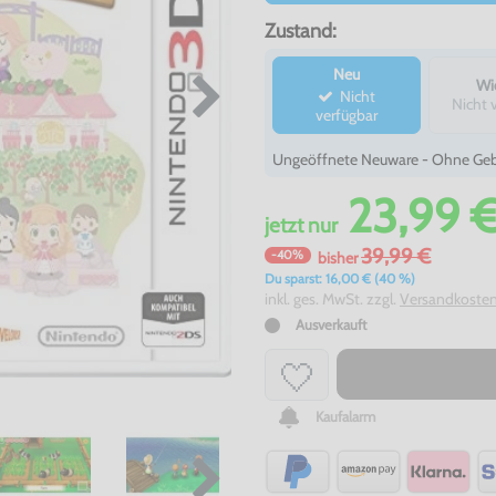
Zustand:
Neu
Wi
Nicht
Nicht 
verfügbar
Ungeöffnete Neuware - Ohne Gebr
23,99 
jetzt
nur
39,99 €
-40%
bisher
Du sparst: 16,00 € (40 %)
inkl. ges. MwSt. zzgl.
Versandkoste
Ausverkauft
Kaufalarm