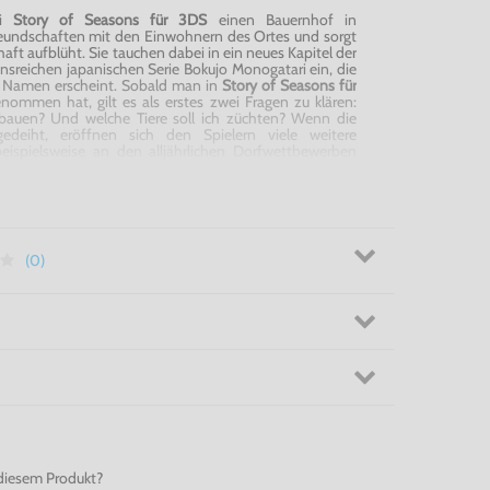
ei
Story of
Seasons
für 3DS
einen Bauernhof in
eundschaften mit den Einwohnern des Ortes und sorgt
aft aufblüht. Sie tauchen dabei in ein neues Kapitel der
onsreichen japanischen Serie
Bokujo
Monogatari
ein, die
 Namen erscheint. Sobald man in
Story of
Seasons
für
nommen hat, gilt es als erstes zwei Fragen zu klären:
nbauen? Und welche Tiere soll ich züchten? Wenn die
eiht, eröffnen sich den Spielern viele weitere
eispielsweise an den alljährlichen Dorfwettbewerben
schlern oder gar für ihre Mitbürger eine Safari mit
anisieren. Die Jungbauern können zudem in
Story of
, um die Höfe ihrer Freunde zu besuchen, ihnen bei der
ke mit ihnen auszutauschen.
ory of
Seasons
für 3DS
(0)
diesem Produkt?