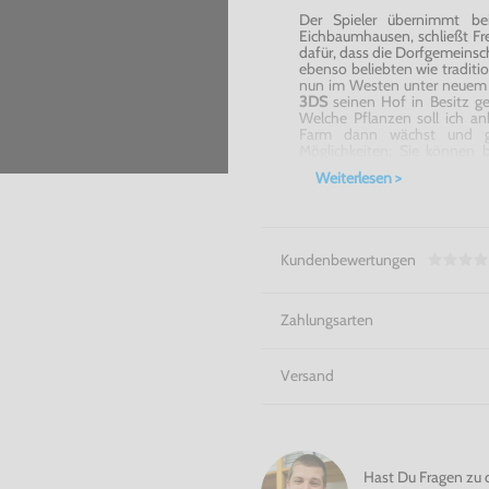
Der Spieler übernimmt b
Eichbaumhausen, schließt Fr
dafür, dass die Dorfgemeinsch
ebenso beliebten wie traditi
nun im Westen unter neuem
3DS
seinen Hof in Besitz ge
Welche Pflanzen soll ich a
Farm dann wächst und ged
Möglichkeiten: Sie können b
teilnehmen, eigene Möbel ti
Weiterlesen >
exotischen Wildtieren org
Seasons
für 3DS
online gehen
Ernte zu helfen oder Geschen
Das Leben auf dem Land - St
Kundenbewertungen
Zahlungsarten
Versand
Hast Du Fragen zu 