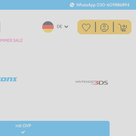
WhatsApp
030-609886894
DE
UMMER SALE
sons
mit OVP