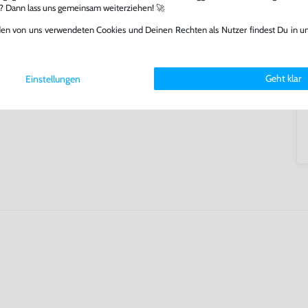
l? Dann lass uns gemeinsam weiterziehen! 🚀
ming-Fans und neue Entdecker
lerlebnis genießen kannst,
den von uns verwendeten Cookies und Deinen Rechten als Nutzer findest Du in u
tatt von unseren Fachkräften
arf repariert.
fst oder verkaufst, trägst du
Geht klar
Einstellungen
 Games zu verlängern und damit
.