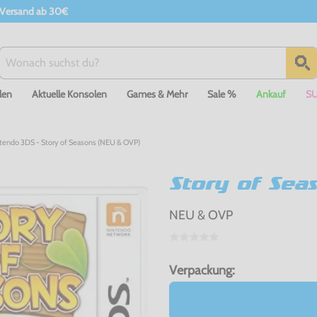
 Versand ab 30€
len
Aktuelle Konsolen
Games & Mehr
Sale %
Ankauf
S
tendo 3DS - Story of Seasons (NEU & OVP)
Story of Sea
NEU & OVP
Verpackung: