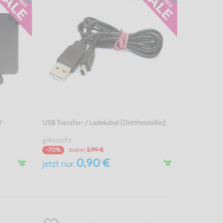
/
USB Transfer- / Ladekabel [Dritthersteller]
gebraucht
bisher
2,99 €
-70%
0,90 €
jetzt
nur