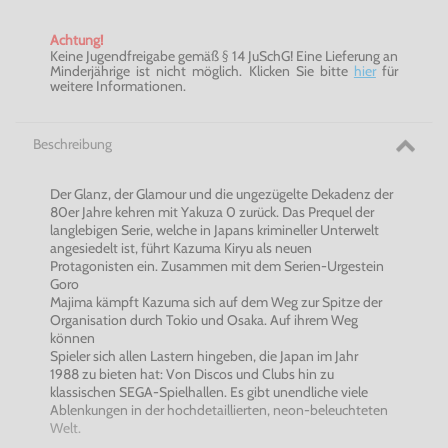
Achtung!
Keine Jugendfreigabe gemäß § 14 JuSchG! Eine Lieferung an
Minderjährige ist nicht möglich. Klicken Sie bitte
hier
für
weitere Informationen.
Beschreibung
Der Glanz, der Glamour und die ungezügelte Dekadenz der
80er Jahre kehren mit Yakuza 0 zurück. Das Prequel der
langlebigen Serie, welche in Japans krimineller Unterwelt
angesiedelt ist, führt Kazuma Kiryu als neuen
Protagonisten ein. Zusammen mit dem Serien-Urgestein
Goro
Majima kämpft Kazuma sich auf dem Weg zur Spitze der
Organisation durch Tokio und Osaka. Auf ihrem Weg
können
Spieler sich allen Lastern hingeben, die Japan im Jahr
1988 zu bieten hat: Von Discos und Clubs hin zu
klassischen SEGA-Spielhallen. Es gibt unendliche viele
Ablenkungen in der hochdetaillierten, neon-beleuchteten
Welt.