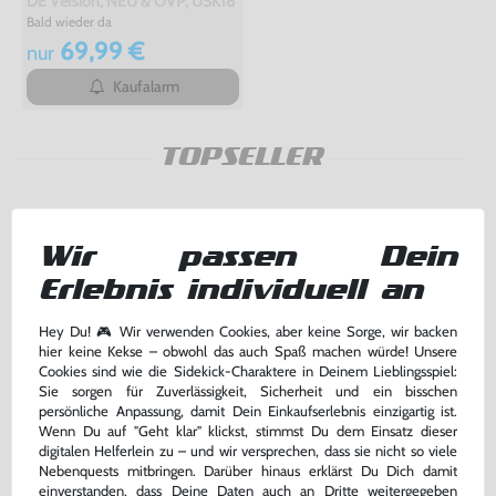
DE Version, NEU & OVP, USK18
Bald wieder da
69,99 €
nur
Kaufalarm
TOPSELLER
Wir passen Dein
Erlebnis individuell an
Hey Du! 🎮 Wir verwenden Cookies, aber keine Sorge, wir backen
hier keine Kekse – obwohl das auch Spaß machen würde! Unsere
Cookies sind wie die Sidekick-Charaktere in Deinem Lieblingsspiel:
Sie sorgen für Zuverlässigkeit, Sicherheit und ein bisschen
persönliche Anpassung, damit Dein Einkaufserlebnis einzigartig ist.
Wenn Du auf "Geht klar" klickst, stimmst Du dem Einsatz dieser
digitalen Helferlein zu – und wir versprechen, dass sie nicht so viele
Original Wireless DualShock 4
Original Wireless DualShock 4
Controller #Jet Black / schwarz
Controller #Jet Black / schwarz
Nebenquests mitbringen. Darüber hinaus erklärst Du Dich damit
V2 [Sony]
V2 [Sony]
einverstanden, dass Deine Daten auch an Dritte weitergegeben
sehr guter Zustand, gebraucht
gebraucht