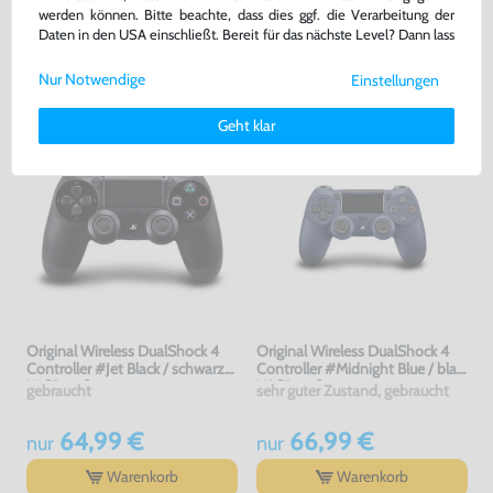
werden können. Bitte beachte, dass dies ggf. die Verarbeitung der
Daten in den USA einschließt. Bereit für das nächste Level? Dann lass
59,99 €
49,99 €
nur
nur
uns gemeinsam weiterziehen! 🚀
Nur Notwendige
Einstellungen
Warenkorb
Warenkorb
Weitere Informationen zu den von uns verwendeten Cookies und
Deinen Rechten als Nutzer findest Du in unserer
Daten­schutz­
Geht klar
erklärung
und unserem
Impressum
.
Original Wireless DualShock 4
Original Wireless DualShock 4
Controller #Jet Black / schwarz
Controller #Midnight Blue / blau
V1 [Sony]
V2 [Sony]
gebraucht
sehr guter Zustand, gebraucht
64,99 €
66,99 €
nur
nur
Warenkorb
Warenkorb