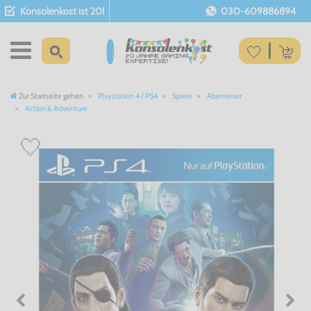
Konsolenkost ist 20!
030-609886894
Zur Startseite gehen
Playstation 4 / PS4
Spiele
Abenteuer
Action & Adventure