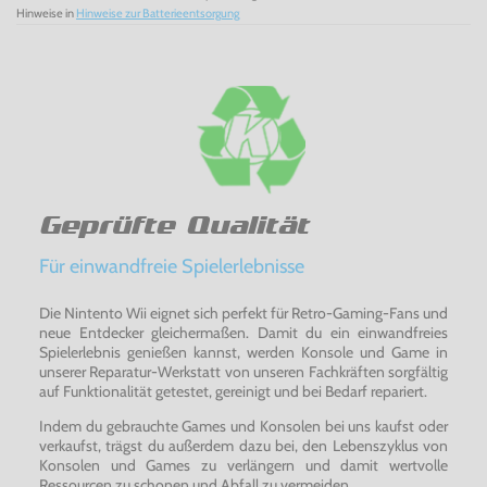
Hinweise in
Hinweise zur Batterieentsorgung
Höllische Kämpfe
Kiryu und Majima können jeweils nahtlos zwischen drei
brutalen Nahkampfstilen wechseln und erlauben es dem
Spieler so, die flüssigsten Kämpfe in der Seriengeschichte
zu bestreiten. Spieler können sog. Heat Actions für
heftige Spezialattacken nutzen oder Umgebungsobjekte
zweckentfremden, um ihre Gegner fertig zu machen.
Zwei pulsierende Städte zum Leben erweckt
Kiryu und Majima treffen auf ihrem Weg viele abgefahrene
Geprüfte Qualität
Persönlichkeiten aus Tokio und Osaka. Da wundert es
niemanden, dass die beiden sowohl absurde als auch
Für einwandfreie Spielerlebnisse
herzerwärmende Geschichten aus dem Rotlichtmilieu
erleben.
Mal helfen sie einer befreundeten Domina bei Jobfragen,
Die Nintento Wii eignet sich perfekt für Retro-Gaming-Fans und
mal unterstützen sie einen Straßenkünstler rechtzeitig die
neue Entdecker gleichermaßen. Damit du ein einwandfreies
Toilette zu erreichen. Unglaubliche 100 Geschichten
Spielerlebnis genießen kannst, werden Konsole und Game in
warten
unserer Reparatur-Werkstatt von unseren Fachkräften sorgfältig
auf ihre Entdeckung
auf Funktionalität getestet, gereinigt und bei Bedarf repariert.
Indem du gebrauchte Games und Konsolen bei uns kaufst oder
Die feinsten Freizeitaktivitäten, die das Japan der 1980er
verkaufst, trägst du außerdem dazu bei, den Lebenszyklus von
Jahre bietet
Konsolen und Games zu verlängern und damit wertvolle
Eines der Hauptfeatures, die die Yakuza-Reihe zu bieten
Ressourcen zu schonen und Abfall zu vermeiden.