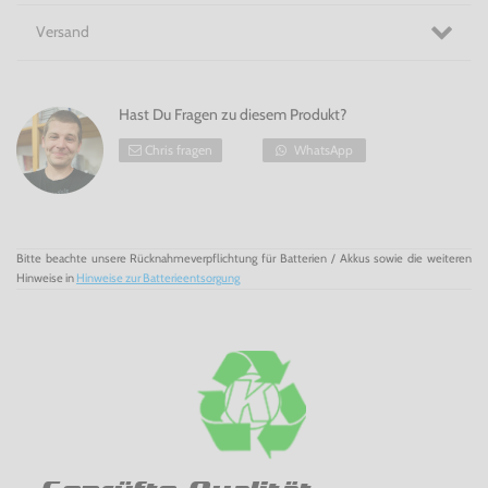
beispielsweise Schaden nimmst.
Versand
Zusätzlich gibt es einen eingebauten Lautsprecher und
einen
Headset-Anschluss
, um hochklassige Soundeffekte
aus den Spielen zu übertragen.
Eine Revolution in Deinen Händen - Der PS4 Dualshock
Controller!
Hast Du Fragen zu diesem Produkt?
Chris fragen
WhatsApp
Bitte beachte unsere Rücknahmeverpflichtung für Batterien / Akkus sowie die weiteren
Hinweise in
Hinweise zur Batterieentsorgung