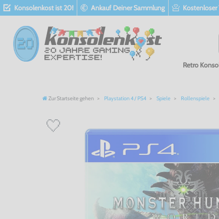
Konsolenkost ist 20!
Ankauf Deiner Sammlung
Kostenloser
Retro Konso
Zur Startseite gehen
Playstation 4 / PS4
Spiele
Rollenspiele