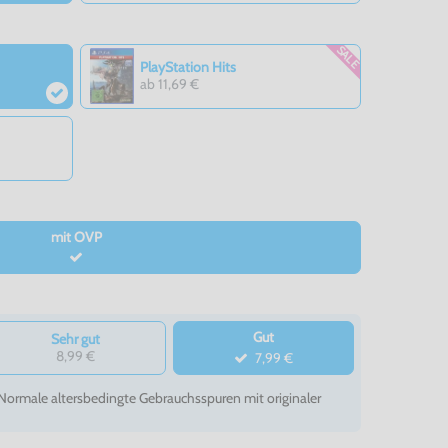
SALE
PlayStation Hits
ab 11,69 €
mit OVP
Gut
Sehr gut
8,99 €
7,99 €
- Normale altersbedingte Gebrauchsspuren mit originaler