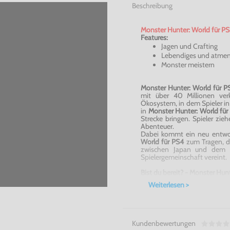
Beschreibung
Monster Hunter: World für PS
Features:
Jagen und Crafting
Lebendiges und atme
Monster meistern
Monster Hunter: World für P
mit über 40 Millionen verk
Ökosystem, in dem Spieler in
in
Monster Hunter: World fü
Strecke bringen. Spieler zieh
Abenteuer.
Dabei kommt ein neu entwo
World für PS4
zum Tragen, d
zwischen Japan und dem W
Spielergemeinschaft vereint.
Bist du bereit? - Monster Hun
Weiterlesen >
Kundenbewertungen