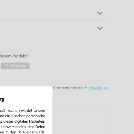
diesem Produkt?
WhatsApp
tung für Batterien / Akkus sowie die weiteren Hinweise in
Hinweise zur
n
Spaß machen würde! Unsere
und ein bisschen persönliche
 dieser digitalen Helferlein
it einverstanden, dass Deine
ten in den USA einschließt.