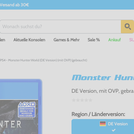
 Versand ab 30€
len
Aktuelle Konsolen
Games & Mehr
Sale %
Ankauf
S
PS4 - Monster Hunter World (DE Version) (mit OVP) (gebraucht)
Monster Hun
DE Version, mit OVP, gebra
Region / Länderversion:
DE Version