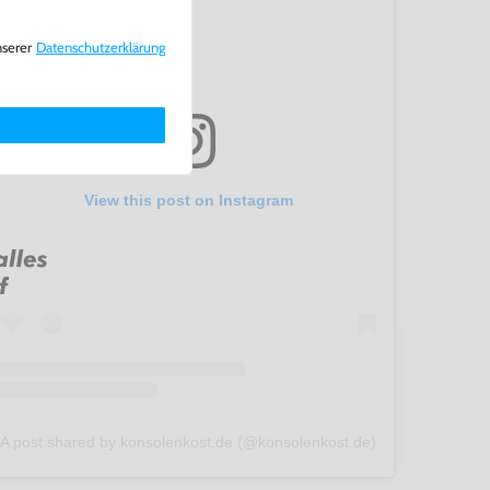
nserer
Daten­schutz­erklärung
View this post on Instagram
A post shared by konsolenkost.de (@konsolenkost.de)