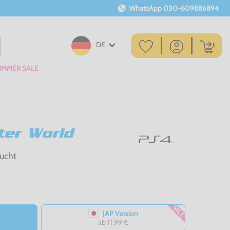
WhatsApp
030-609886894
DE
UMMER SALE
ter World
ucht
SALE
JAP Version
ab 11,99 €