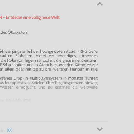
4 - Entdecke eine völlig neue Welt
ndes Ökosystem
S4
, der jüngste Teil der hochgelobten Action-RPG-Serie
auften Einheiten, bietet ein lebendiges, atmendes
 die Rolle von Jägern schlüpfen, die grausame Kreaturen
r PS4
aufspüren und in Atem beraubenden Kämpfen zur
en allein oder mit bis zu drei weiteren Huntern in ihre
rfenes Drop-In-Multiplayersystem in
Monster Hunter:
as koopperatives Spielen über Regionsgrenzen hinweg
esten ermöglicht, und so erstmals die weltweite
ter: World für PS4
(0)