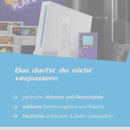
Das darfst du nicht
verpassen:
zahlreiche
Aktionen und Gewinnspiele
exklusive
Sonderangebote und Rabatte
Neuheiten
entdecken & direkt vorbestellen