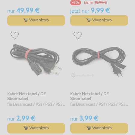
bisher
10,99 €
-9%
49,99 €
9,99 €
nur
jetzt
nur
Warenkorb
Warenkorb
Kabel: Netzkabel / DE
Kabel: Netzkabel / DE
Stromkabel
Stromkabel
für Dreamcast / PS1 / PS2 / PS3 / PS4 / Saturn / Xbox / 3DO, gebraucht
für Dreamcast / PS1 / PS2 / PS3 / PS4 / Saturn / Xbox / 3DO, sehr guter Zustand, gebraucht
2,99 €
3,99 €
nur
nur
Warenkorb
Warenkorb