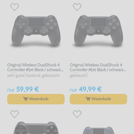
Original Wireless DualShock 4
Original Wireless DualShock 4
Controller #Jet Black / schwarz
Controller #Jet Black / schwarz
V2 [Sony]
V2 [Sony]
sehr guter Zustand, gebraucht
gebraucht
59,99 €
49,99 €
nur
nur
Warenkorb
Warenkorb