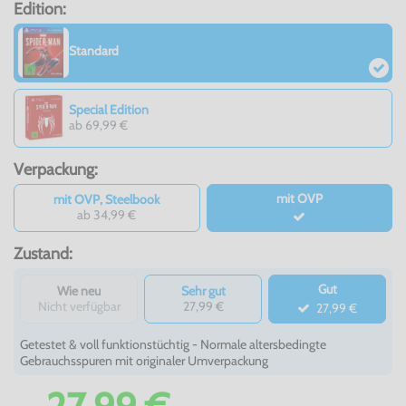
Edition:
Standard
Special Edition
ab 69,99 €
Verpackung:
mit OVP
mit OVP, Steelbook
ab 34,99 €
Zustand:
Gut
Wie neu
Sehr gut
Nicht verfügbar
27,99 €
27,99 €
Getestet & voll funktionstüchtig - Normale altersbedingte
Gebrauchsspuren mit originaler Umverpackung