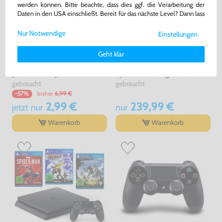
werden können. Bitte beachte, dass dies ggf. die Verarbeitung der
Daten in den USA einschließt. Bereit für das nächste Level? Dann lass
uns gemeinsam weiterziehen! 🚀
Nur Notwendige
Einstellungen
Weitere Informationen zu den von uns verwendeten Cookies und
Deinen Rechten als Nutzer findest Du in unserer
Daten­schutz­
Geht klar
erklärung
und unserem
Impressum
.
USB auf Micro USB Adapter
Konsole Slim 1TB #schwarz +
[Dritthersteller]
Spider-Man + Original Controller
gebraucht
gebraucht
bisher
6,99 €
-57%
2,99 €
239,99 €
jetzt
nur
nur
Warenkorb
Warenkorb