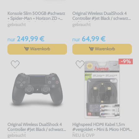
Konsole Slim 500GB #schwarz
Original Wireless DualShock 4
+ Spider-Man + Horizon ZD +
Controller #Jet Black / schwarz
Ratchet & Clank + Original
V1 [Sony]
gebraucht
gebraucht
Controller
249,99 €
64,99 €
nur
nur
Warenkorb
Warenkorb
-9%
Original Wireless DualShock 4
Highspeed HDMI Kabel 1,5m
Controller #Jet Black / schwarz
#vergoldet + Mini & Micro HDMI
V2 [Sony]
[hama]
gebraucht
NEU & OVP