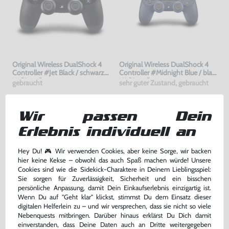
Original Wireless DualShock 4
Original Wireless DualShock 4
Controller #Jet Black / schwarz
Controller #Midnight Blue / blau
V1 [Sony]
V2 [Sony]
gebraucht
sehr guter Zustand, gebraucht
64,99 €
66,99 €
nur
nur
Wir passen Dein
Warenkorb
Warenkorb
Erlebnis individuell an
Hey Du! 🎮 Wir verwenden Cookies, aber keine Sorge, wir backen
DAS HABEN ANDERE DAZU
hier keine Kekse – obwohl das auch Spaß machen würde! Unsere
GEKAUFT
Cookies sind wie die Sidekick-Charaktere in Deinem Lieblingsspiel:
Sie sorgen für Zuverlässigkeit, Sicherheit und ein bisschen
persönliche Anpassung, damit Dein Einkaufserlebnis einzigartig ist.
-57%
Wenn Du auf "Geht klar" klickst, stimmst Du dem Einsatz dieser
digitalen Helferlein zu – und wir versprechen, dass sie nicht so viele
Nebenquests mitbringen. Darüber hinaus erklärst Du Dich damit
einverstanden, dass Deine Daten auch an Dritte weitergegeben