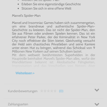
Erleben Sie eine eigenständige Geschichte
Stürzen Sie sich in eine offene Welt
Marvel's Spider-Man
Marvel und Insomniac Games haben sich zusammengetan,
um eine brandneue und authentische Spider-Man-
Geschichte zu kreieren. Das ist nicht der Spider-Man, den
Sie aus Filmen oder anderen Spielen kennen. Das ist ein
erfahrener Peter Parker, der der Kriminalität in New York
City noch effektiver die Stirn bietet. Gleichzeitig versucht
der Held sein chaotisches Privatleben und seine Karriere
unter einen Hut zu bringen, während das Schicksal von 9
Millionen New Yorkern auf seinen Schultern lastet.
Mit dem weltweit berühmtesten Superhelden in der
Hauptrolle beinhaltet Marvel's Spider-Man alles, wofür der
Wandkletterer bekannt ist: Akrobatische Fähigkeiten,
Improvisation und das Verschießen von Netzen. Aber
neben den altbekannten wurden auch neue, noch nie
dagewesene Elemente ins Spiel integriert. Die Merkmale
Weiterlesen >
reichen von Parkour und dem Ausnutzen der Umgebung
bis zu einem neuen Kampfsystem und Blockbuster-
Szenerien.
Größer anzeigen Werden Sie zu Spider-Man Als routinierter
Spider-Man mit großer Erfahrung auf dem Gebiet der
Kundenbewertungen
(0)
Verbrechensbekämpfung beherrscht Peter Parker seinen
mächtigen Spinnensinn, seine dynamischen und
akrobatischen Fähigkeiten und seinen neuen Anzug
Zahlungsarten
perfekt.