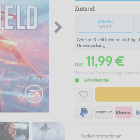
Zustand:
Wie neu
16,99 €
Getestet & voll funktionstüchtig 
Umverpackung
11,99 €
nur
Preise sind Endpreise zzgl.
Versand
Sofort lieferbar
Produktinformationen