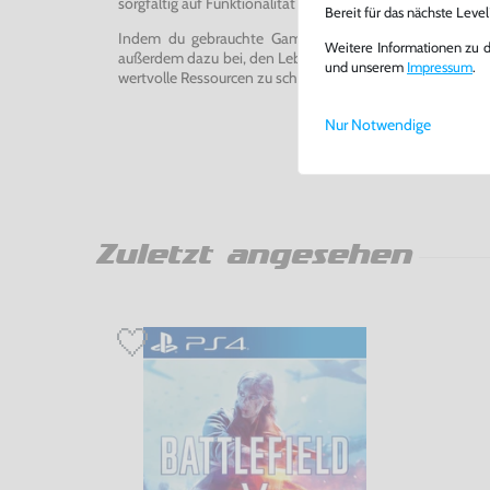
sorgfältig auf Funktionalität getestet, gereinigt und bei Bed
Bereit für das nächste Leve
Indem du gebrauchte Games und Konsolen bei uns kau
Weitere Informationen zu 
außerdem dazu bei, den Lebenszyklus von Konsolen und
und unserem
Impressum
.
wertvolle Ressourcen zu schonen und Abfall zu vermeiden
Nur Notwendige
Zuletzt angesehen