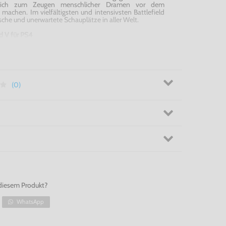
e Dich zum Zeugen menschlicher Dramen vor dem
 machen. Im vielfältigsten und intensivsten
Battlefield
ische und unerwartete Schauplätze in aller Welt.
ld
V für PS4
(0)
diesem Produkt?
WhatsApp