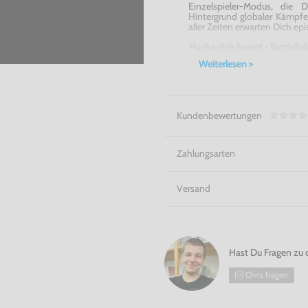
Einzelspieler-Modus, di
Hintergrund globaler Kämpfe
aller Zeiten erwarten Dich ep
Mache dich bereit! -
Battlefie
Weiterlesen >
Kundenbewertungen
Zahlungsarten
Versand
Hast Du Fragen zu 
Chris fragen