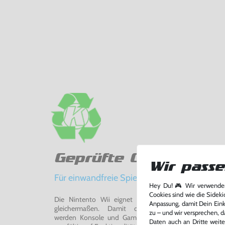
Geprüfte Qualität
Wir passe
Für einwandfreie Spielerlebnisse
Hey Du! 🎮 Wir verwenden
Cookies sind wie die Sideki
Die Nintento Wii eignet sich perfekt für Retro-Ga
Anpassung, damit Dein Einka
gleichermaßen. Damit du ein einwandfreies Spie
zu – und wir versprechen, d
werden Konsole und Game in unserer Reparatur-Werks
Daten auch an Dritte weite