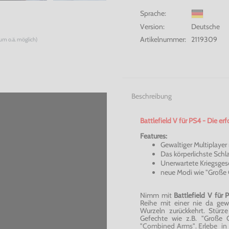
Sprache:
Version:
Deutsche
Artikelnummer:
2119309
num o.ä. möglich)
Beschreibung
Battlefield
V für PS4 - Die erf
Features:
Gewaltiger Multiplayer 
Das körperlichste Schla
Unerwartete Kriegsges
neue Modi wie "Große 
Nimm mit
Battlefield
V für 
Reihe mit einer nie da gew
Wurzeln zurückkehrt. Stürz
Gefechte wie z.B. "Große
"
Combined
Arms". Erlebe in