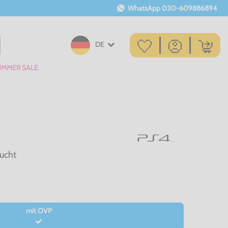
WhatsApp
030-609886894
DE
UMMER SALE
ucht
mit OVP