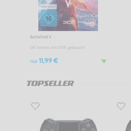
Battlefield V
DE Version, mit OVP, gebraucht
11,99 €
nur
TOPSELLER