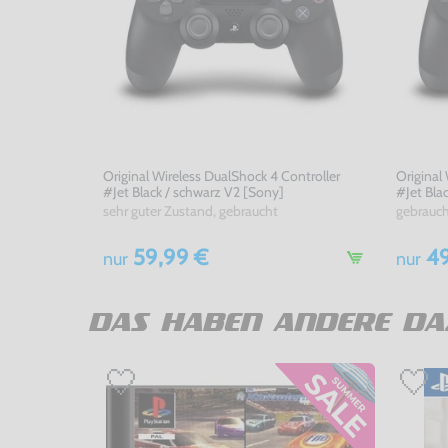
Original Wireless DualShock 4 Controller
Original
#Jet Black / schwarz V2 [Sony]
#Jet Bla
sehr guter Zustand, gebraucht
gebrauc
59,99 €
49
nur
nur
DAS HABEN ANDERE DA