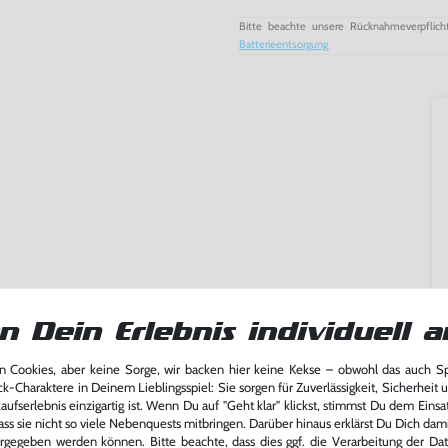
Bitte beachte unsere Rücknahmeverpflich
Batterieentsorgung
n Dein Erlebnis individuell a
 Cookies, aber keine Sorge, wir backen hier keine Kekse – obwohl das auch 
ck-Charaktere in Deinem Lieblingsspiel: Sie sorgen für Zuverlässigkeit, Sicherheit 
ming-Fans und neue Entdecker
ufserlebnis einzigartig ist. Wenn Du auf "Geht klar" klickst, stimmst Du dem Einsatz
lerlebnis genießen kannst,
ass sie nicht so viele Nebenquests mitbringen. Darüber hinaus erklärst Du Dich dam
tatt von unseren Fachkräften
rgegeben werden können. Bitte beachte, dass dies ggf. die Verarbeitung der Da