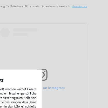
tung für Batterien / Akkus sowie die weiteren Hinweise in
Hinweise zur
n
View this post on Instagram
Spaß machen würde! Unsere
und ein bisschen persönliche
 dieser digitalen Helferlein
it einverstanden, dass Deine
ten in den USA einschließt.