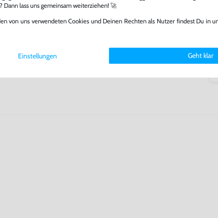
arf repariert.
l? Dann lass uns gemeinsam weiterziehen! 🚀
fst oder verkaufst, trägst du
den von uns verwendeten Cookies und Deinen Rechten als Nutzer findest Du in u
 Games zu verlängern und damit
.
Geht klar
Einstellungen