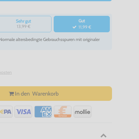
Gut
Sehr gut
13,99 €
11,99 €
- Normale altersbedingte Gebrauchsspuren mit originaler
kosten
In den
Warenkorb