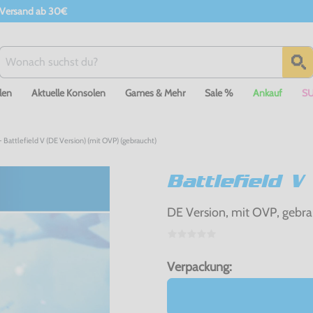
 Versand ab 30€
len
Aktuelle Konsolen
Games & Mehr
Sale %
Ankauf
S
- Battlefield V (DE Version) (mit OVP) (gebraucht)
Battlefield V
DE Version, mit OVP, gebra
Verpackung: