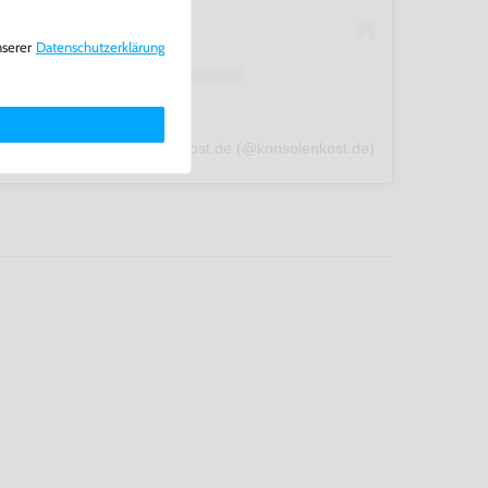
nserer
Daten­schutz­erklärung
A post shared by konsolenkost.de (@konsolenkost.de)