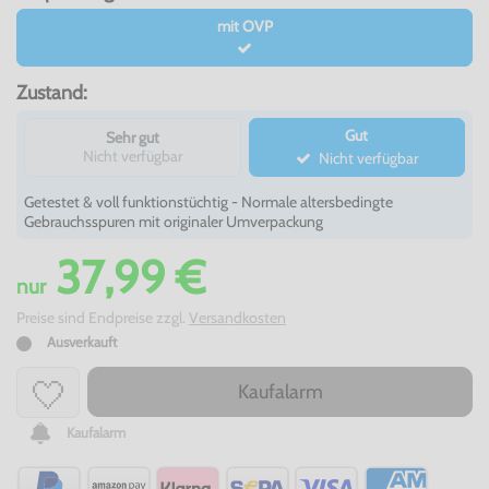
mit OVP
Zustand:
Gut
Sehr gut
Nicht verfügbar
Nicht verfügbar
Getestet & voll funktionstüchtig - Normale altersbedingte
Gebrauchsspuren mit originaler Umverpackung
37,99 €
nur
Preise sind Endpreise zzgl.
Versandkosten
Ausverkauft
Kaufalarm
Kaufalarm