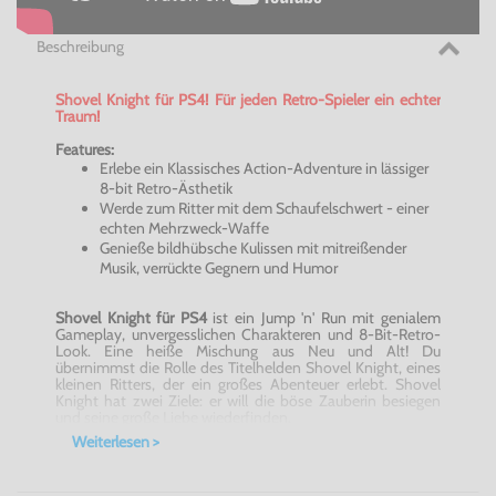
Beschreibung
Shovel Knight für PS4! Für jeden Retro-Spieler ein echter
Traum!
Features:
Erlebe ein Klassisches Action-Adventure in lässiger
8-bit Retro-Ästhetik
Werde zum Ritter mit dem Schaufelschwert - einer
echten Mehrzweck-Waffe
Genieße bildhübsche Kulissen mit mitreißender
Musik, verrückte Gegnern und Humor
Shovel Knight für
PS4
ist ein Jump 'n' Run mit genialem
Gameplay, unvergesslichen Charakteren und 8-Bit-Retro-
Look. Eine heiße Mischung aus Neu und Alt! Du
übernimmst die Rolle des Titelhelden Shovel Knight, eines
kleinen Ritters, der ein großes Abenteuer erlebt. Shovel
Knight hat zwei Ziele: er will die böse Zauberin besiegen
und seine große Liebe wiederfinden.
Doch zwischen Shovel Knight und seiner Liebsten steht
Weiterlesen >
eine Horde böser Ritter. Dieser Orden ohne Gnade soll
Shovel Knight daran zu hindern, die Zauberein zu
erreichen. Wenn Du perfektes Jump 'n' Run-Gameplay,