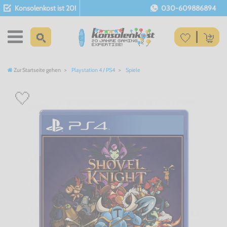
Konsolenkost ist 20!
030-609886894
Zur Startseite gehen
Playstation 4 / PS4
Spiele