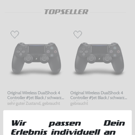
TOPSELLER
Original Wireless DualShock 4
Original Wireless DualShock 4
Controller #Jet Black / schwarz
Controller #Jet Black / schwarz
V2 [Sony]
V2 [Sony]
sehr guter Zustand, gebraucht
gebraucht
59,99 €
49,99 €
nur
nur
Wir passen Dein
Warenkorb
Warenkorb
Erlebnis individuell an