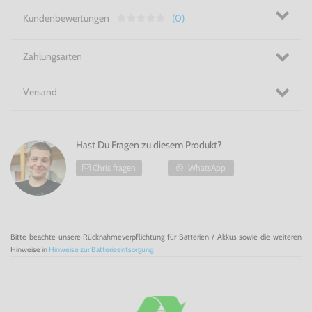
wunderschöne Grafik, Musik in Ohrwurmqualität, verrückte
Endgegnern, Humor und Leichtigkeit und große, echte
Kundenbewertungen
(0)
Gefühlen magst … dann ist
Shovel Knight für PS4
wie für
Dich gemacht!
Spielspaß im Retro-Styl! - Shovel Knight für PS4
Zahlungsarten
Versand
Hast Du Fragen zu diesem Produkt?
Chris fragen
WhatsApp
Bitte beachte unsere Rücknahmeverpflichtung für Batterien / Akkus sowie die weiteren
Hinweise in
Hinweise zur Batterieentsorgung