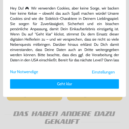
Hey Du! 🎮 Wir verwenden Cookies, aber keine Sorge, wir backen
hier keine Kekse – obwohl das auch Spaß machen würde! Unsere
Cookies sind wie die Sidekick-Charaktere in Deinem Lieblingsspiel:
Sie sorgen für Zuverlässigkeit, Sicherheit und ein bisschen
persönliche Anpassung, damit Dein Einkaufserlebnis einzigartig ist.
Wenn Du auf "Geht klar" klickst, stimmst Du dem Einsatz dieser
digitalen Helferlein zu – und wir versprechen, dass sie nicht so viele
Nebenquests mitbringen. Darüber hinaus erklärst Du Dich damit
einverstanden, dass Deine Daten auch an Dritte weitergegeben
werden können. Bitte beachte, dass dies ggf. die Verarbeitung der
Daten in den USA einschließt. Bereit für das nächste Level? Dann lass
Original Wireless DualShock 4
Original Wireless DualShock 4
uns gemeinsam weiterziehen! 🚀
Controller #Jet Black / schwarz
Controller #Midnight Blue / blau
Nur Notwendige
V1 [Sony]
V2 [Sony]
Einstellungen
gebraucht
sehr guter Zustand, gebraucht
Weitere Informationen zu den von uns verwendeten Cookies und
Deinen Rechten als Nutzer findest Du in unserer
Daten­schutz­
Geht klar
64,99 €
66,99 €
erklärung
und unserem
Impressum
.
nur
nur
Warenkorb
Warenkorb
DAS HABEN ANDERE DAZU
GEKAUFT