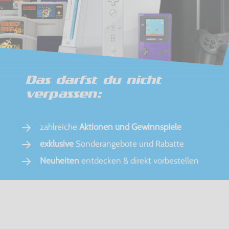
Das darfst du nicht
verpassen:
zahlreiche
Aktionen und Gewinnspiele
exklusive
Sonderangebote und Rabatte
Neuheiten
entdecken & direkt vorbestellen