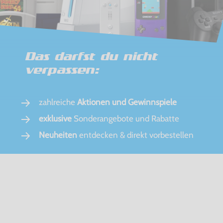
Das darfst du nicht
verpassen:
zahlreiche
Aktionen und Gewinnspiele
exklusive
Sonderangebote und Rabatte
Neuheiten
entdecken & direkt vorbestellen