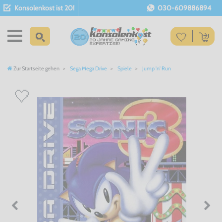
Konsolenkost ist 20!
030-609886894
Zur Startseite gehen
Sega Mega Drive
Spiele
Jump 'n' Run