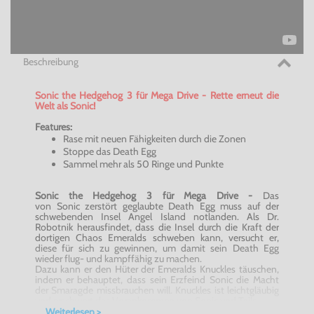
Beschreibung
Sonic
the
Hedgehog
3 für Mega Drive - Rette erneut die
Welt als
Sonic
!
Features:
Rase mit neuen Fähigkeiten durch die Zonen
Stoppe das
Death
Egg
Sammel mehr als 50 Ringe und Punkte
Sonic
the
Hedgehog
3 für Mega Drive -
Das
von
Sonic
zerstört geglaubte
Death
Egg muss auf der
schwebenden Insel Angel Island notlanden. Als Dr.
Robotnik herausfindet, dass die Insel durch die Kraft der
dortigen Chaos Emeralds schweben kann, versucht er,
diese für sich zu gewinnen, um damit sein
Death
Egg
wieder flug- und kampffähig zu machen.
Dazu kann er den Hüter der Emeralds Knuckles täuschen,
indem er behauptet, dass sein Erzfeind
Sonic
die Macht
der Smaragde missbrauchen will. Knuckles ist leichtgläubig
und erschwert das Vorankommen von
Sonic
und Tails.
Weiterlesen >