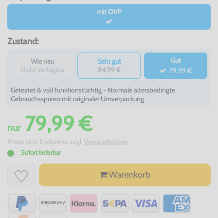
mit OVP
Zustand:
Gut
Wie neu
Sehr gut
Nicht verfügbar
84,99 €
79,99 €
Getestet & voll funktionstüchtig - Normale altersbedingte
Gebrauchsspuren mit originaler Umverpackung
79,99 €
nur
Preise sind Endpreise zzgl.
Versandkosten
Sofort lieferbar
Warenkorb