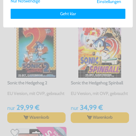
Nur Notwendige
Einstellungen
Weitere Informationen zu den von uns verwendeten Cookies und
GEKAUFT
Deinen Rechten als Nutzer findest Du in unserer
Daten­schutz­
Geht klar
erklärung
und unserem
Impressum
.
Sonic the Hedgehog 2
Sonic the Hedgehog Spinball
EU Version, mit OVP, gebraucht
EU Version, mit OVP, gebraucht
29,99 €
34,99 €
nur
nur
Warenkorb
Warenkorb