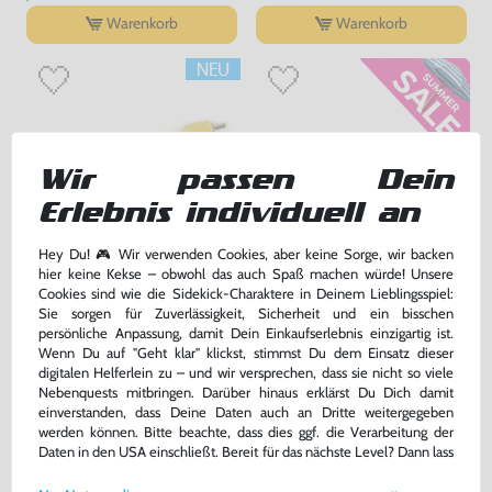
Warenkorb
Warenkorb
Wir passen Dein
Erlebnis individuell an
Hey Du! 🎮 Wir verwenden Cookies, aber keine Sorge, wir backen
hier keine Kekse – obwohl das auch Spaß machen würde! Unsere
AV Cinchkabel / Cinch Kabel
Controller Verlängerung /
Cookies sind wie die Sidekick-Charaktere in Deinem Lieblingsspiel:
[Dritthersteller]
Verlängerungskabel / Extension
Sie sorgen für Zuverlässigkeit, Sicherheit und ein bisschen
Cord [Dritthersteller]
nur für MD1 !, ohne OVP, NEU
ohne OVP, NEU
persönliche Anpassung, damit Dein Einkaufserlebnis einzigartig ist.
bisher
9,99 €
-20%
Wenn Du auf "Geht klar" klickst, stimmst Du dem Einsatz dieser
digitalen Helferlein zu – und wir versprechen, dass sie nicht so viele
9,99 €
7,99 €
nur
jetzt
nur
Nebenquests mitbringen. Darüber hinaus erklärst Du Dich damit
einverstanden, dass Deine Daten auch an Dritte weitergegeben
Warenkorb
Warenkorb
werden können. Bitte beachte, dass dies ggf. die Verarbeitung der
Daten in den USA einschließt. Bereit für das nächste Level? Dann lass
uns gemeinsam weiterziehen! 🚀
DAS HABEN ANDERE DAZU