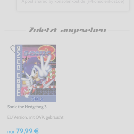
A post shared by konsolenkost.de (@konsolenkost.de)
Zuletzt angesehen
Sonic the Hedgehog 3
EU Version, mit OVP, gebraucht
79,99 €
nur