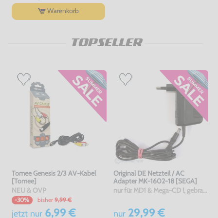
Warenkorb
TOPSELLER
Tomee Genesis 2/3 AV-Kabel
Original DE Netzteil / AC
[Tomee]
Adapter MK-1602-18 [SEGA]
NEU & OVP
nur für MD1 & Mega-CD !, gebraucht
bisher
9,99 €
-30%
6,99 €
29,99 €
jetzt
nur
nur