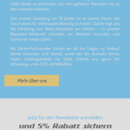
voller Spiele zu entdecken: von den geliebten Klassikern bis zu
den neuesten Releases.
Seit unserer Gründung vor 18 Jahren ist es unsere Vision, die
Faszination für Videospiele lebendig zu halten. Daher liegt uns
die Erhaltung von Retro-Klassikern am Herzen – in unserer
Reparatur-Werkstatt schenken wir defekten Konsolen und
Games ein neues Leben.
Als Game-Fachhändler stehen wir dir bei Fragen zu Verkauf
deiner Konsolen und Games sowie bei der Auswahl deines
neuen Lieblingsartikels zur Seite. Schreib uns gerne bei
WhatsApp unter 030-609886894.
Mehr über uns
Jetzt für den Newsletter anmelden
und 5% Rabatt sichern