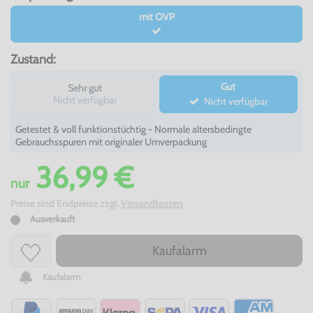
mit OVP
Zustand:
Gut
Sehr gut
Nicht verfügbar
Nicht verfügbar
Getestet & voll funktionstüchtig - Normale altersbedingte
Gebrauchsspuren mit originaler Umverpackung
36,99 €
nur
Preise sind Endpreise zzgl.
Versandkosten
Ausverkauft
Kaufalarm
Kaufalarm