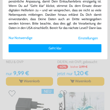
persönliche Anpassung, damit Dein Einkaufserlebnis einzigartig ist.
Wenn Du auf "Geht klar" klickst, stimmst Du dem Einsatz dieser
digitalen Helferlein zu – und wir versprechen, dass sie nicht so viele
Nebenquests mitbringen. Darüber hinaus erklärst Du Dich damit
einverstanden, dass Deine Daten auch an Dritte weitergegeben
werden können. Bitte beachte, dass dies ggf. die Verarbeitung der
Daten in den USA einschließt. Bereit für das nächste Level? Dann lass
uns gemeinsam weiterziehen! 🚀
Nur Notwendige
Einstellungen
Weitere Informationen zu den von uns verwendeten Cookies und
Deinen Rechten als Nutzer findest Du in unserer
Daten­schutz­
Geht klar
erklärung
und unserem
Impressum
.
Netzteil / Ladegerät / Ladekabel
Dr Kawashima's Brain Training:
/ AC Adapter für GBA SP & DS
How Old Is Your Brain? / Gehirn
Jogging
NEU & OVP
DE/EN, mit OVP, gebraucht
bisher
2,99 €
-60%
9,99 €
1,20 €
nur
jetzt
nur
Warenkorb
Warenkorb