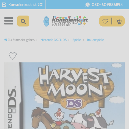
Konsolenkost ist 20!
030-609886894
Zur Startseite gehen
Nintendo DS / NDS
Spiele
Rollenspiele