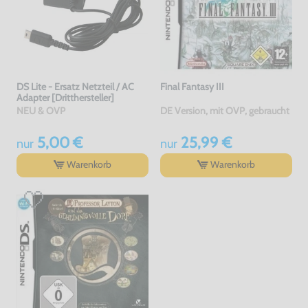
DS Lite - Ersatz Netzteil / AC
Final Fantasy III
Adapter [Dritthersteller]
NEU & OVP
DE Version, mit OVP, gebraucht
5,00 €
25,99 €
nur
nur
Warenkorb
Warenkorb