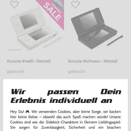
Konsole #weiß + Netzteil
Konsole #schwarz + Netzteil
gebraucht
gebraucht
149,99 €
149,99 €
nur
nur
Wir passen Dein
Warenkorb
Warenkorb
Erlebnis individuell an
Hey Du! 🎮 Wir verwenden Cookies, aber keine Sorge, wir backen
DAS HABEN ANDERE DAZU
hier keine Kekse – obwohl das auch Spaß machen würde! Unsere
GEKAUFT
Cookies sind wie die Sidekick-Charaktere in Deinem Lieblingsspiel:
Sie sorgen für Zuverlässigkeit, Sicherheit und ein bisschen