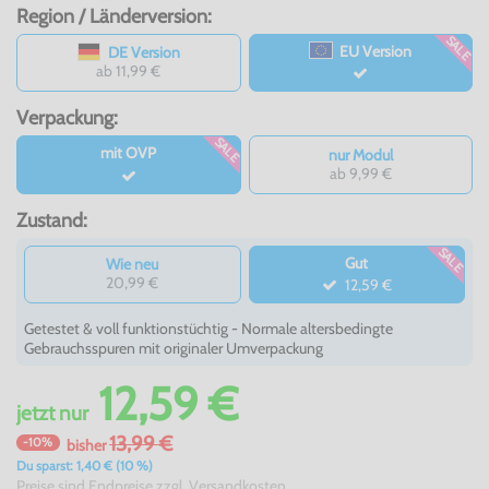
Region / Länderversion:
SALE
EU Version
DE Version
ab 11,99 €
Verpackung:
SALE
mit OVP
nur Modul
ab 9,99 €
Zustand:
SALE
Gut
Wie neu
20,99 €
12,59 €
Getestet & voll funktionstüchtig - Normale altersbedingte
Gebrauchsspuren mit originaler Umverpackung
12,59 €
jetzt
nur
13,99 €
-10%
bisher
Du sparst: 1,40 € (10 %)
Preise sind Endpreise zzgl.
Versandkosten