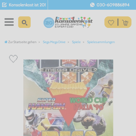
Konsolenkost ist 20!
030-609886894
Zur Startseite gehen
Sega Mega Drive
Spiele
Spielesammlungen