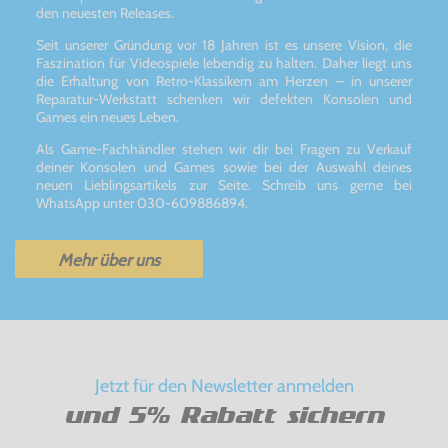
den neuesten Releases.
Seit unserer Gründung vor 18 Jahren ist es unsere Vision, die
Faszination für Videospiele lebendig zu halten. Daher liegt uns
die Erhaltung von Retro-Klassikern am Herzen – in unserer
Reparatur-Werkstatt schenken wir defekten Konsolen und
Games ein neues Leben.
Als Game-Fachhändler stehen wir dir bei Fragen zu Verkauf
deiner Konsolen und Games sowie bei der Auswahl deines
neuen Lieblingsartikels zur Seite. Schreib uns gerne bei
WhatsApp unter 030-609886894.
Mehr über uns
Jetzt für den Newsletter anmelden
und 5% Rabatt sichern