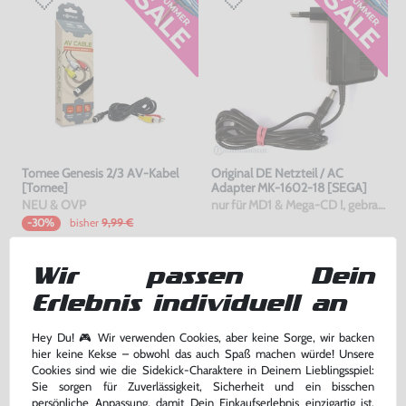
Tomee Genesis 2/3 AV-Kabel
Original DE Netzteil / AC
[Tomee]
Adapter MK-1602-18 [SEGA]
NEU & OVP
nur für MD1 & Mega-CD !, gebraucht
bisher
9,99 €
-30%
6,99 €
29,99 €
jetzt
nur
nur
Wir passen Dein
Warenkorb
Warenkorb
Erlebnis individuell an
Hey Du! 🎮 Wir verwenden Cookies, aber keine Sorge, wir backen
hier keine Kekse – obwohl das auch Spaß machen würde! Unsere
Cookies sind wie die Sidekick-Charaktere in Deinem Lieblingsspiel:
Sie sorgen für Zuverlässigkeit, Sicherheit und ein bisschen
persönliche Anpassung, damit Dein Einkaufserlebnis einzigartig ist.