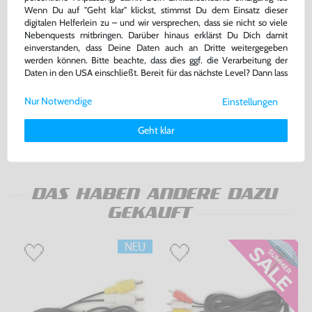
Wenn Du auf "Geht klar" klickst, stimmst Du dem Einsatz dieser
digitalen Helferlein zu – und wir versprechen, dass sie nicht so viele
Nebenquests mitbringen. Darüber hinaus erklärst Du Dich damit
einverstanden, dass Deine Daten auch an Dritte weitergegeben
werden können. Bitte beachte, dass dies ggf. die Verarbeitung der
AV Cinchkabel / Cinch Kabel
Controller Verlängerung /
Daten in den USA einschließt. Bereit für das nächste Level? Dann lass
[Dritthersteller]
Verlängerungskabel / Extension
uns gemeinsam weiterziehen! 🚀
Cord [Dritthersteller]
nur für MD1 !, ohne OVP, NEU
ohne OVP, NEU
Nur Notwendige
Einstellungen
Weitere Informationen zu den von uns verwendeten Cookies und
bisher
9,99 €
-20%
Deinen Rechten als Nutzer findest Du in unserer
Daten­schutz­
9,99 €
7,99 €
nur
jetzt
nur
Geht klar
erklärung
und unserem
Impressum
.
Warenkorb
Warenkorb
DAS HABEN ANDERE DAZU
GEKAUFT