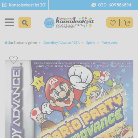
Konsolenkost ist 20!
030-609886894
Zur Startseite gehen
GameBoy Advance / GBA
Spiele
Partyspiele