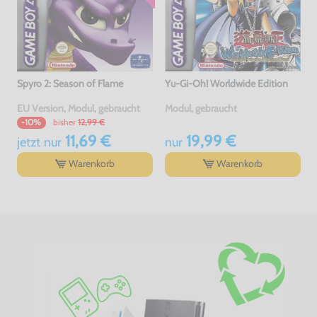
Spyro 2: Season of Flame
Yu-Gi-Oh! Worldwide Edition
EU Version, Modul, gebraucht
Modul, gebraucht
bisher
12,99 €
-10%
11,69 €
19,99 €
jetzt
nur
nur
Warenkorb
Warenkorb