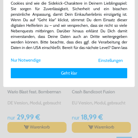
Cookies sind wie die Sidekick-Charaktere in Deinem Lieblingsspiel:
DAS HABEN ANDERE DAZU
Sie sorgen für Zuverlässigkeit, Sicherheit und ein bisschen
GEKAUFT
persönliche Anpassung, damit Dein Einkaufserlebnis einzigartig ist.
Wenn Du auf "Geht klar" klickst, stimmst Du dem Einsatz dieser
digitalen Helferlein zu – und wir versprechen, dass sie nicht so viele
Nebenquests mitbringen. Darüber hinaus erklärst Du Dich damit
einverstanden, dass Deine Daten auch an Dritte weitergegeben
werden können. Bitte beachte, dass dies ggf. die Verarbeitung der
Daten in den USA einschließt. Bereit für das nächste Level? Dann lass
uns gemeinsam weiterziehen! 🚀
Nur Notwendige
Einstellungen
Weitere Informationen zu den von uns verwendeten Cookies und
Deinen Rechten als Nutzer findest Du in unserer
Daten­schutz­
Geht klar
erklärung
und unserem
Impressum
.
Wario Blast feat. Bomberman
Crash Bandicoot Fusion
DE Version, Modul, gebraucht
EU Version, Modul, gebraucht
29,99 €
18,99 €
nur
nur
Warenkorb
Warenkorb