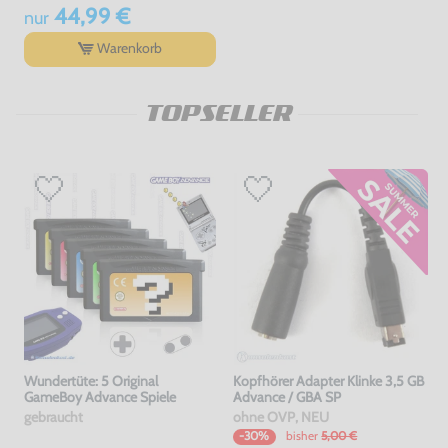
44,99 €
nur
Warenkorb
TOPSELLER
Wundertüte: 5 Original
Kopfhörer Adapter Klinke 3,5 GB
GameBoy Advance Spiele
Advance / GBA SP
gebraucht
ohne OVP, NEU
bisher
5,00 €
-30%