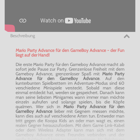
Beschreibung
Mario Party Advance für den GameBoy Advance - der Fun
liegt auf der Hand!
Die erste Mario Party für den Gameboy Advance macht ab
sofort jede Pause zur Party. Grenzenlose Freiheit mit dem
Gameboy Advance, grenzenloser Spaß mit
Mario Party
Advance für den GameBoy Advance
. Auf den
kunterbunten Spielbrettern im Adventure-Modus sind 60
verschiedene Minispiele versteckt. Sobald man diese
einmal entdeckt hat, werden sie gespeichert. Danach kann
man seine liebsten Minigames wann immer man möchte
einzeln aufrufen und solange spielen, bis die Köpfe
qualmen. Wer sich in
Mario Party Advance für den
GameBoy Advance
lieber mit Gegnern messen möchte,
kann dies auch auf verschiedene Arten tun. Entweder man
tritt gegen die Koopa Kids an oder man wagt es, einen
realen Gegner herauszufordern. Mit dem Game Link-Kabel
oder dem Wireless Adapter kann man sich mit dem
Gameboy Advance eines Freundes verbinden und der
große Battle-Spaß kann zu zweit beginnen. Als Belohnung