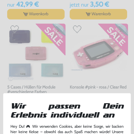
42,99 €
3,50 €
nur
jetzt
nur
Warenkorb
Warenkorb
5 Cases / Hüllen für Module
Konsole #pink - rosa / Clear Red
#verschiedene Farben
gebraucht
gebraucht, NEUWERTIG
bisher
9,99 €
-70%
Wir passen Dein
3,00 €
189,99 €
jetzt
nur
nur
Erlebnis individuell an
Warenkorb
Warenkorb
Hey Du! 🎮 Wir verwenden Cookies, aber keine Sorge, wir backen
hier keine Kekse – obwohl das auch Spaß machen würde! Unsere