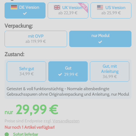
SALE
DE Version
UK Version
US Version
ab 22,39 €
ab 25,99 €
Verpackung:
nur Modul
mit OVP
ab 119,99 €
Zustand:
Gut, mit
Gut
Sehr gut
Anleitung
34,99 €
29,99 €
36,99 €
Getestet & voll funktionstüchtig - Normale altersbedingte
Gebrauchsspuren ohne Originalverpackung und Anleitung, nur Modul
29,99 €
nur
Preise sind Endpreise zzgl.
Versandkosten
Nur noch 1 Artikel verfügbar!
Sofort lieferbar