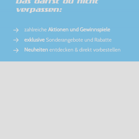
Das darfst du nicht
verpassen:
zahlreiche
Aktionen und Gewinnspiele
exklusive
Sonderangebote und Rabatte
Neuheiten
entdecken & direkt vorbestellen