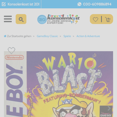
Konsolenkost ist 20!
030-609886894
Zur Startseite gehen
GameBoy Classic
Spiele
Action & Adventure