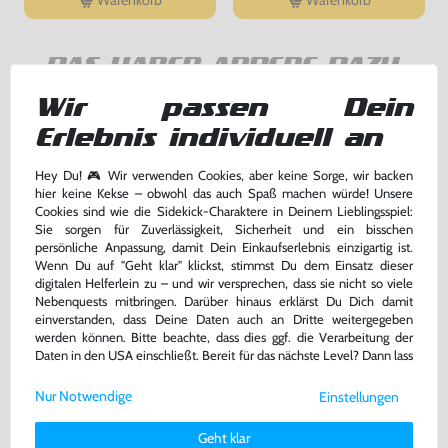
Warenkorb
Warenkorb
DAS HABEN ANDERE DAZU
GEKAUFT
Wir passen Dein
Erlebnis individuell an
Hey Du! 🎮 Wir verwenden Cookies, aber keine Sorge, wir backen
hier keine Kekse – obwohl das auch Spaß machen würde! Unsere
Cookies sind wie die Sidekick-Charaktere in Deinem Lieblingsspiel:
Sie sorgen für Zuverlässigkeit, Sicherheit und ein bisschen
persönliche Anpassung, damit Dein Einkaufserlebnis einzigartig ist.
Wenn Du auf "Geht klar" klickst, stimmst Du dem Einsatz dieser
digitalen Helferlein zu – und wir versprechen, dass sie nicht so viele
Nebenquests mitbringen. Darüber hinaus erklärst Du Dich damit
einverstanden, dass Deine Daten auch an Dritte weitergegeben
werden können. Bitte beachte, dass dies ggf. die Verarbeitung der
Kid Icarus: Von Mythen und
Mega Man 1: Dr. Wily's Rache /
Daten in den USA einschließt. Bereit für das nächste Level? Dann lass
Monstern
Dr. Wily's Revenge
uns gemeinsam weiterziehen! 🚀
Modul, gebraucht
Modul, gebraucht
Nur Notwendige
Einstellungen
Weitere Informationen zu den von uns verwendeten Cookies und
32,99 €
29,99 €
nur
nur
Deinen Rechten als Nutzer findest Du in unserer
Daten­schutz­
Geht klar
erklärung
und unserem
Impressum
.