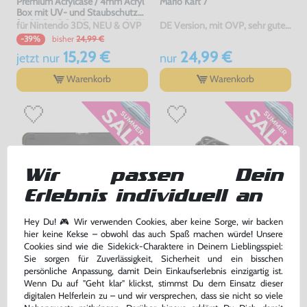
Premium Acrylcase / 4mm Acryl
Mario Kart 7
Box mit UV- und Staubschutz
für 3DS & DS-US-Version OVP's
für Nintendo 3DS, NEU & OVP
DE Version, mit OVP, sehr guter Zustand, gebraucht
bisher
24,99 €
-39%
15,29 €
24,99 €
jetzt
nur
nur
Warenkorb
Warenkorb
Wir passen Dein
Erlebnis individuell an
Hey Du! 🎮 Wir verwenden Cookies, aber keine Sorge, wir backen
hier keine Kekse – obwohl das auch Spaß machen würde! Unsere
Original Nintendo Docking
USB Transfer- / Ladekabel
Cookies sind wie die Sidekick-Charaktere in Deinem Lieblingsspiel:
Station / Ladestation / Charging
[Dritthersteller]
Sie sorgen für Zuverlässigkeit, Sicherheit und ein bisschen
gebraucht
gebraucht
persönliche Anpassung, damit Dein Einkaufserlebnis einzigartig ist.
Wenn Du auf "Geht klar" klickst, stimmst Du dem Einsatz dieser
bisher
8,99 €
bisher
2,99 €
-60%
-70%
digitalen Helferlein zu – und wir versprechen, dass sie nicht so viele
3,60 €
0,90 €
jetzt
nur
jetzt
nur