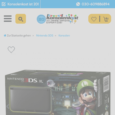
Konsolenkost ist 20!
030-609886894
Zur Startseite gehen
Nintendo 3DS
Konsolen