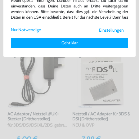
Nebenquests mitbringen. Darüber hinaus erklärst Du Dich damit
einverstanden, dass Deine Daten auch an Dritte weitergegeben
Warenkorb
Warenkorb
werden können. Bitte beachte, dass dies ggf. die Verarbeitung der
Daten in den USA einschließt. Bereit für das nächste Level? Dann lass
uns gemeinsam weiterziehen! 🚀
DAS HABEN ANDERE DAZU
Nur Notwendige
Einstellungen
Weitere Informationen zu den von uns verwendeten Cookies und
GEKAUFT
Deinen Rechten als Nutzer findest Du in unserer
Daten­schutz­
Geht klar
erklärung
und unserem
Impressum
.
AC Adaptor / Netzteil #UK-
Netzteil / AC Adapter für 3DS &
Stecker [Dritthersteller]
DSi [Dritthersteller]
für 3DS/DSi/DSi XL/2DS, gebraucht
NEU & OVP