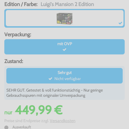
Edition / Farbe:
Luigi's Mansion 2 Edition
Verpackung:
mit OVP
Zustand:
Sehr gut
Nicht verfügbar
SEHR GUT. Getestet & voll funktionstüchtig - Nur geringe
Gebrauchsspuren mit originaler Umverpackung
449,99 €
nur
Preise sind Endpreise zzgl.
Versandkosten
Ausverkauft