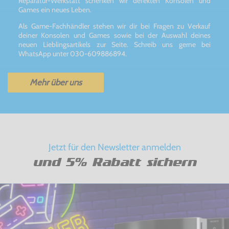
Reparatur-Werkstatt schenken wir defekten Konsolen und
Games ein neues Leben.
Als Game-Fachhändler stehen wir dir bei Fragen zu Verkauf
deiner Konsolen und Games sowie bei der Auswahl deines
neuen Lieblingsartikels zur Seite. Schreib uns gerne bei
WhatsApp unter 030-609886894.
Mehr über uns
Jetzt für den Newsletter anmelden
und 5% Rabatt sichern