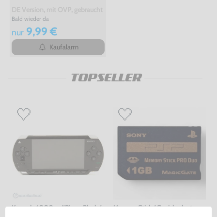
DE Version, mit OVP, gebraucht
Bald wieder da
9,99 €
nur
Kaufalarm
TOPSELLER
Konsole 1000er #Piano Black /
Memory Stick / Speicherkarte
schwarz + Netzteil
Pro Duo 1GB MagicGate #gold