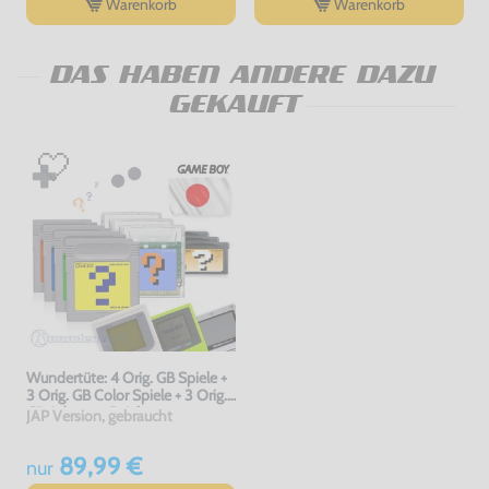
Warenkorb
Warenkorb
DAS HABEN ANDERE DAZU
GEKAUFT
Wundertüte: 4 Orig. GB Spiele +
3 Orig. GB Color Spiele + 3 Orig.
GB Advance Spiele
JAP Version, gebraucht
89,99 €
nur