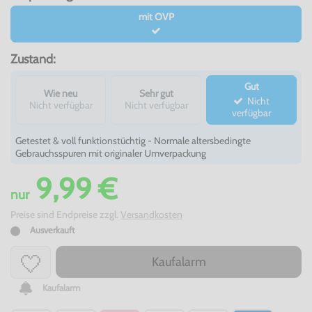
mit OVP
Zustand:
Gut
Wie neu
Sehr gut
Nicht
Nicht verfügbar
Nicht verfügbar
verfügbar
Getestet & voll funktionstüchtig - Normale altersbedingte
Gebrauchsspuren mit originaler Umverpackung
9,99 €
nur
Preise sind Endpreise zzgl.
Versandkosten
Ausverkauft
Kaufalarm
Kaufalarm