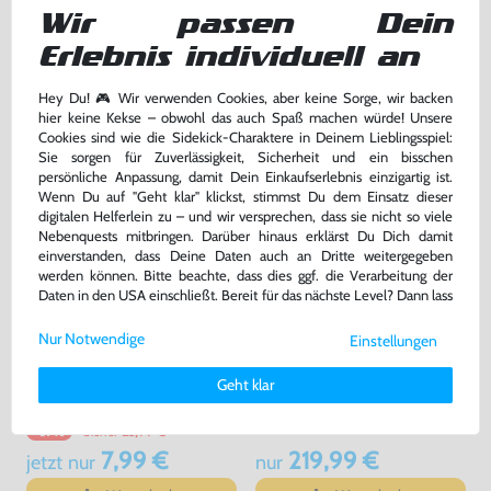
[Sony]
gebraucht
gebraucht
Wir passen Dein
Erlebnis individuell an
169,99 €
7,99 €
nur
nur
Hey Du! 🎮 Wir verwenden Cookies, aber keine Sorge, wir backen
Warenkorb
Warenkorb
hier keine Kekse – obwohl das auch Spaß machen würde! Unsere
Cookies sind wie die Sidekick-Charaktere in Deinem Lieblingsspiel:
Sie sorgen für Zuverlässigkeit, Sicherheit und ein bisschen
persönliche Anpassung, damit Dein Einkaufserlebnis einzigartig ist.
Wenn Du auf "Geht klar" klickst, stimmst Du dem Einsatz dieser
digitalen Helferlein zu – und wir versprechen, dass sie nicht so viele
Nebenquests mitbringen. Darüber hinaus erklärst Du Dich damit
einverstanden, dass Deine Daten auch an Dritte weitergegeben
werden können. Bitte beachte, dass dies ggf. die Verarbeitung der
Daten in den USA einschließt. Bereit für das nächste Level? Dann lass
uns gemeinsam weiterziehen! 🚀
Nur Notwendige
Einstellungen
Weitere Informationen zu den von uns verwendeten Cookies und
Original USB Ladekabel Adapter
Konsole Slim & Lite 3000er
Deinen Rechten als Nutzer findest Du in unserer
Daten­schutz­
Geht klar
/ Mo. PSP-N104 [Sony]
#Piano Black / schwarz +
erklärung
und unserem
Impressum
.
Netzteil
gebraucht
gebraucht
bisher
23,99 €
-67%
7,99 €
219,99 €
jetzt
nur
nur