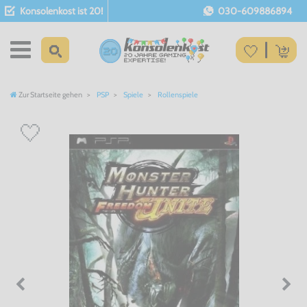
Konsolenkost ist 20!
030-609886894
Zur Startseite gehen
PSP
Spiele
Rollenspiele