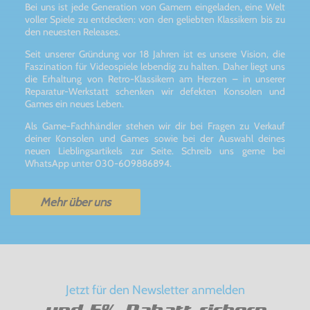
Bei uns ist jede Generation von Gamern eingeladen, eine Welt
voller Spiele zu entdecken: von den geliebten Klassikern bis zu
den neuesten Releases.
Seit unserer Gründung vor 18 Jahren ist es unsere Vision, die
Faszination für Videospiele lebendig zu halten. Daher liegt uns
die Erhaltung von Retro-Klassikern am Herzen – in unserer
Reparatur-Werkstatt schenken wir defekten Konsolen und
Games ein neues Leben.
Als Game-Fachhändler stehen wir dir bei Fragen zu Verkauf
deiner Konsolen und Games sowie bei der Auswahl deines
neuen Lieblingsartikels zur Seite. Schreib uns gerne bei
WhatsApp unter 030-609886894.
Mehr über uns
Jetzt für den Newsletter anmelden