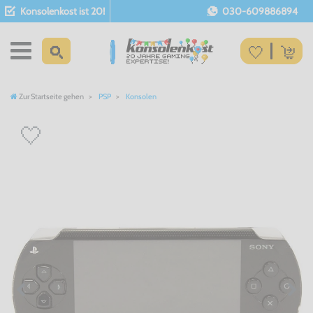
Konsolenkost ist 20!
030-609886894
Zur Startseite gehen
PSP
Konsolen