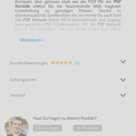
Kompakt, aber genauso stark wie die PS2! Mit der
PSP
Konsole
erlebst Du die faszinierende Welt tragbarer
Unterhaltung zu günstigen Preisen. Tauche in
atemberaubende Spielewelten ein, wo immer Du auch bist!
Die
PSP Konsole
bietet Wi-Fi-Konnektivität und Zugang
zum gesamten PSP-Spieleangebot. Mit der
PSP Konsole
kannst Du außerdem jederzeit Musik hören und Filme
anschauen.
Weiterlesen >
Tragbare Faszination! - Die PSP Konsole
Kundenbewertungen
(2)
Zahlungsarten
Versand
Hast Du Fragen zu diesem Produkt?
Chris fragen
WhatsApp