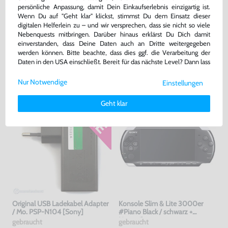
persönliche Anpassung, damit Dein Einkaufserlebnis einzigartig ist.
Wenn Du auf "Geht klar" klickst, stimmst Du dem Einsatz dieser
Konsole 1000er #Piano Black /
Memory Stick / Speicherkarte
digitalen Helferlein zu – und wir versprechen, dass sie nicht so viele
schwarz + Netzteil
Pro Duo 1GB MagicGate #gold
Nebenquests mitbringen. Darüber hinaus erklärst Du Dich damit
[Sony]
gebraucht
gebraucht
einverstanden, dass Deine Daten auch an Dritte weitergegeben
werden können. Bitte beachte, dass dies ggf. die Verarbeitung der
169,99 €
7,99 €
Daten in den USA einschließt. Bereit für das nächste Level? Dann lass
nur
nur
uns gemeinsam weiterziehen! 🚀
Warenkorb
Warenkorb
Nur Notwendige
Einstellungen
Weitere Informationen zu den von uns verwendeten Cookies und
Deinen Rechten als Nutzer findest Du in unserer
Daten­schutz­
Geht klar
erklärung
und unserem
Impressum
.
Original USB Ladekabel Adapter
Konsole Slim & Lite 3000er
/ Mo. PSP-N104 [Sony]
#Piano Black / schwarz +
Netzteil
gebraucht
gebraucht