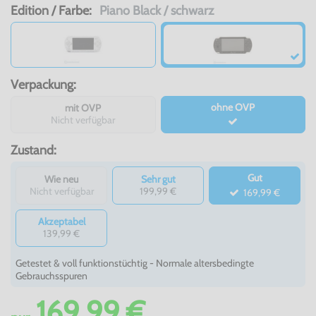
Edition / Farbe:
Piano Black / schwarz
Verpackung:
ohne OVP
mit OVP
Nicht verfügbar
Zustand:
Gut
Wie neu
Sehr gut
Nicht verfügbar
199,99 €
169,99 €
Akzeptabel
139,99 €
Getestet & voll funktionstüchtig - Normale altersbedingte
Gebrauchsspuren
169,99 €