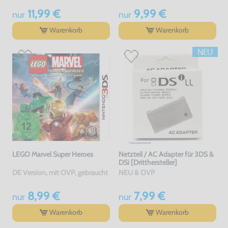
11,99 €
9,99 €
nur
nur
Warenkorb
Warenkorb
LEGO Marvel Super Heroes
Netzteil / AC Adapter für 3DS &
DSi [Dritthersteller]
DE Version, mit OVP, gebraucht
NEU & OVP
8,99 €
7,99 €
nur
nur
Warenkorb
Warenkorb