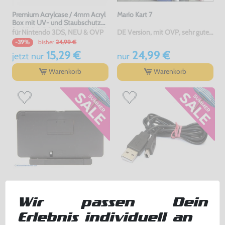
Premium Acrylcase / 4mm Acryl
Mario Kart 7
Box mit UV- und Staubschutz
für 3DS & DS-US-Version OVP's
für Nintendo 3DS, NEU & OVP
DE Version, mit OVP, sehr guter Zustand, gebraucht
bisher
24,99 €
-39%
15,29 €
24,99 €
jetzt
nur
nur
Warenkorb
Warenkorb
Original Nintendo Docking
USB Transfer- / Ladekabel
Wir passen Dein
Station / Ladestation / Charging
[Dritthersteller]
gebraucht
gebraucht
Erlebnis individuell an
bisher
8,99 €
bisher
2,99 €
-60%
-70%