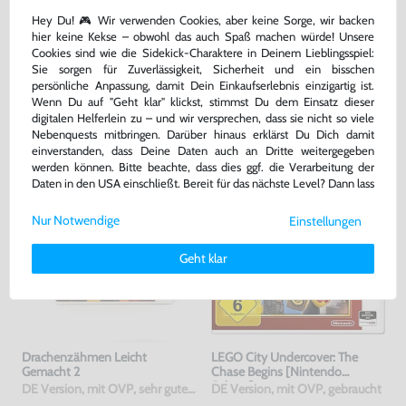
3,60 €
0,90 €
jetzt
nur
jetzt
nur
Hey Du! 🎮 Wir verwenden Cookies, aber keine Sorge, wir backen
hier keine Kekse – obwohl das auch Spaß machen würde! Unsere
Warenkorb
Warenkorb
Cookies sind wie die Sidekick-Charaktere in Deinem Lieblingsspiel:
Sie sorgen für Zuverlässigkeit, Sicherheit und ein bisschen
persönliche Anpassung, damit Dein Einkaufserlebnis einzigartig ist.
Wenn Du auf "Geht klar" klickst, stimmst Du dem Einsatz dieser
DAS HABEN ANDERE DAZU
digitalen Helferlein zu – und wir versprechen, dass sie nicht so viele
GEKAUFT
Nebenquests mitbringen. Darüber hinaus erklärst Du Dich damit
einverstanden, dass Deine Daten auch an Dritte weitergegeben
werden können. Bitte beachte, dass dies ggf. die Verarbeitung der
Daten in den USA einschließt. Bereit für das nächste Level? Dann lass
uns gemeinsam weiterziehen! 🚀
Nur Notwendige
Einstellungen
Weitere Informationen zu den von uns verwendeten Cookies und
Deinen Rechten als Nutzer findest Du in unserer
Daten­schutz­
Geht klar
erklärung
und unserem
Impressum
.
Drachenzähmen Leicht
LEGO City Undercover: The
Gemacht 2
Chase Begins [Nintendo
Selects]
DE Version, mit OVP, sehr guter Zustand, gebraucht
DE Version, mit OVP, gebraucht