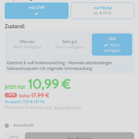
mit OVP
nur Modul
ab 8,99 €
Zustand:
Gut
Wie neu
Sehr gut
Nicht
Nicht verfügbar
Nicht verfügbar
verfügbar
Getestet & voll funktionstüchtig - Normale altersbedingte
Gebrauchsspuren mit originaler Umverpackung
10,99 €
jetzt
nur
17,99 €
-39%
bisher
Du sparst: 7,00 € (39 %)
Preise sind Endpreise zzgl.
Versandkosten
Ausverkauft