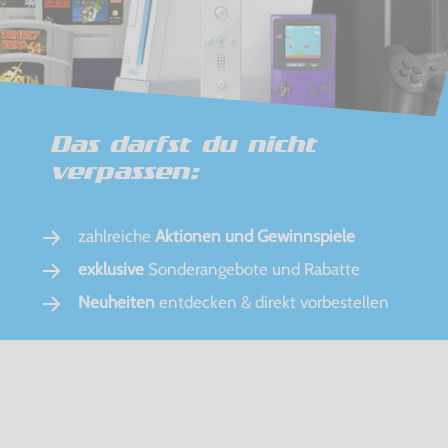
Das darfst du nicht
verpassen:
zahlreiche
Aktionen und Gewinnspiele
exklusive
Sonderangebote und Rabatte
Neuheiten
entdecken & direkt vorbestellen