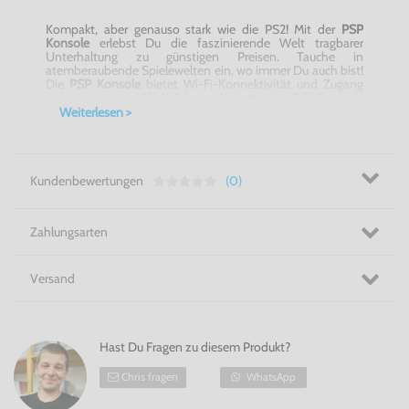
Kompakt, aber genauso stark wie die PS2! Mit der
PSP
Konsole
erlebst Du die faszinierende Welt tragbarer
Unterhaltung zu günstigen Preisen. Tauche in
atemberaubende Spielewelten ein, wo immer Du auch bist!
Die
PSP Konsole
bietet
Wi-Fi-Konnektivität
und Zugang
zum gesamten PSP-Spieleangebot. Mit der
PSP Konsole
kannst Du außerdem jederzeit Musik hören und Filme
Weiterlesen >
anschauen.
Tragbare Faszination! - Die PSP Konsole
Kundenbewertungen
(0)
Zahlungsarten
Versand
Hast Du Fragen zu diesem Produkt?
Chris fragen
WhatsApp