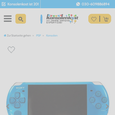
Konsolenkost ist 20!
030-609886894
Zur Startseite gehen
PSP
Konsolen