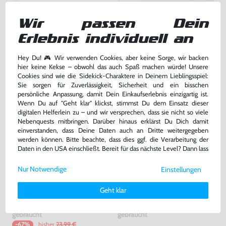
Konsole 1000er #Piano Black /
Memory Stick / Speicherkarte
Wir passen Dein
schwarz + Netzteil
Pro Duo 1GB MagicGate #gold
[Sony]
gebraucht
gebraucht
Erlebnis individuell an
169,99 €
7,99 €
nur
nur
Hey Du! 🎮 Wir verwenden Cookies, aber keine Sorge, wir backen
hier keine Kekse – obwohl das auch Spaß machen würde! Unsere
Warenkorb
Warenkorb
Cookies sind wie die Sidekick-Charaktere in Deinem Lieblingsspiel:
Sie sorgen für Zuverlässigkeit, Sicherheit und ein bisschen
persönliche Anpassung, damit Dein Einkaufserlebnis einzigartig ist.
Wenn Du auf "Geht klar" klickst, stimmst Du dem Einsatz dieser
digitalen Helferlein zu – und wir versprechen, dass sie nicht so viele
Nebenquests mitbringen. Darüber hinaus erklärst Du Dich damit
einverstanden, dass Deine Daten auch an Dritte weitergegeben
werden können. Bitte beachte, dass dies ggf. die Verarbeitung der
Daten in den USA einschließt. Bereit für das nächste Level? Dann lass
uns gemeinsam weiterziehen! 🚀
Nur Notwendige
Einstellungen
Weitere Informationen zu den von uns verwendeten Cookies und
Deinen Rechten als Nutzer findest Du in unserer
Daten­schutz­
Geht klar
erklärung
und unserem
Impressum
.
Original USB Ladekabel Adapter
Konsole Slim & Lite 3000er
/ Mo. PSP-N104 [Sony]
#Piano Black / schwarz +
Netzteil
gebraucht
gebraucht
bisher
23,99 €
-67%