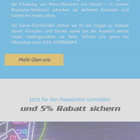
die Erhaltung von Retro-Klassikern am Herzen – in unserer
Reparatur-Werkstatt schenken wir defekten Konsolen und
Games ein neues Leben.
Als Game-Fachhändler stehen wir dir bei Fragen zu Verkauf
deiner Konsolen und Games sowie bei der Auswahl deines
neuen Lieblingsartikels zur Seite. Schreib uns gerne bei
WhatsApp unter 030-609886894.
Mehr über uns
Jetzt für den Newsletter anmelden
und 5% Rabatt sichern