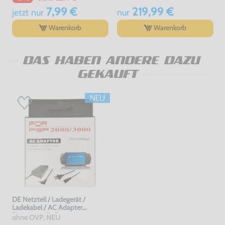
7,99 €
219,99 €
jetzt
nur
nur
Warenkorb
Warenkorb
DAS HABEN ANDERE DAZU
GEKAUFT
DE Netzteil / Ladegerät /
Ladekabel / AC Adapter
[Dritthersteller]
ohne OVP, NEU