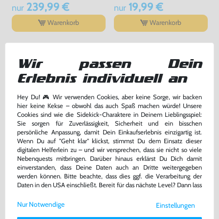
239,99 €
19,99 €
nur
nur
Warenkorb
Warenkorb
DAS HABEN ANDERE DAZU
Wir passen Dein
GEKAUFT
Erlebnis individuell an
Hey Du! 🎮 Wir verwenden Cookies, aber keine Sorge, wir backen
hier keine Kekse – obwohl das auch Spaß machen würde! Unsere
Cookies sind wie die Sidekick-Charaktere in Deinem Lieblingsspiel:
Sie sorgen für Zuverlässigkeit, Sicherheit und ein bisschen
persönliche Anpassung, damit Dein Einkaufserlebnis einzigartig ist.
Wenn Du auf "Geht klar" klickst, stimmst Du dem Einsatz dieser
digitalen Helferlein zu – und wir versprechen, dass sie nicht so viele
Nebenquests mitbringen. Darüber hinaus erklärst Du Dich damit
einverstanden, dass Deine Daten auch an Dritte weitergegeben
werden können. Bitte beachte, dass dies ggf. die Verarbeitung der
Daten in den USA einschließt. Bereit für das nächste Level? Dann lass
Original Nintendo 59
Spider-Man 2 [Players Choice]
uns gemeinsam weiterziehen! 🚀
Memorycard / Speicherkarte
Nur Notwendige
Einstellungen
#grau DOL-008
gebraucht
DE Version, mit OVP, gebraucht
Weitere Informationen zu den von uns verwendeten Cookies und
Deinen Rechten als Nutzer findest Du in unserer
Daten­schutz­