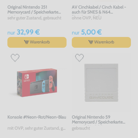
Original Nintendo 251
AV Cinchkabel / Cinch Kabel -
Memorycard / Speicherkarte
auch für SNES & N64
#schwarz
[Dritthersteller]
sehr guter Zustand, gebraucht
ohne OVP, NEU
32,99 €
5,00 €
nur
nur
Warenkorb
Warenkorb
Konsole #Neon-Rot/Neon-Blau
Original Nintendo 59
Memorycard / Speicherkarte
#grau DOL-008
mit OVP, sehr guter Zustand, gebraucht
gebraucht