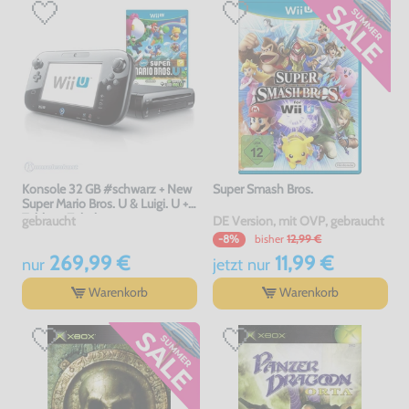
Konsole 32 GB #schwarz + New
Super Smash Bros.
Super Mario Bros. U & Luigi. U +
Tablet + Zubehör
gebraucht
DE Version, mit OVP, gebraucht
bisher
12,99 €
-8%
269,99 €
11,99 €
nur
jetzt
nur
Warenkorb
Warenkorb