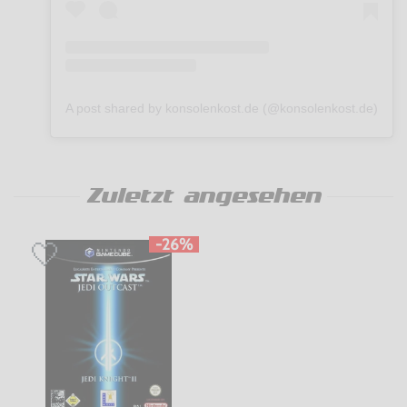
A post shared by konsolenkost.de (@konsolenkost.de)
Zuletzt angesehen
-26%