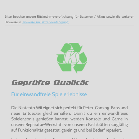
Sie können dieses Spiel auch auf ihrer Wii Spielen - die Wii
der ersten Generation (Kaufdatum vor Dezember 2011)
spielt auch Gamecube Spiele ab und ist damit
abwärtskompatibel - um das Spiel auf der Wii zu spielen
Bitte beachte unsere Rücknahmeverpflichtung für Batterien / Akkus sowie die weiteren
brauchen Sie weiterhin einen GameCube Controller und
Hinweise in
Hinweise zur Batterieentsorgung
eine GameCube Memory Card (die Wii hat dafür extra
Anschlüsse) - beides können sie natürlich bei uns erwerben.
Geprüfte Qualität
Für einwandfreie Spielerlebnisse
Die Nintento Wii eignet sich perfekt für Retro-Gaming-Fans und
neue Entdecker gleichermaßen. Damit du ein einwandfreies
Spielerlebnis genießen kannst, werden Konsole und Game in
unserer Reparatur-Werkstatt von unseren Fachkräften sorgfältig
auf Funktionalität getestet, gereinigt und bei Bedarf repariert.