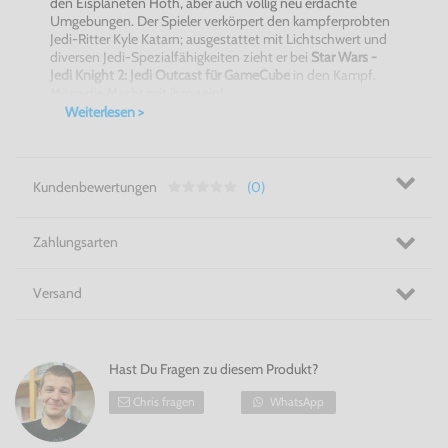
den Eisplaneten Hoth, aber auch völlig neu erdachte
Umgebungen. Der Spieler verkörpert den kampferprobten
Jedi-Ritter Kyle Katarn; ausgestattet mit Lichtschwert und
diversen Jedi-Spezialfähigkeiten zieht er bei
Star Wars -
Jedi Knight 2: Jedi Outcast für GameCube
in den Kampf.
Möge die Macht mit ihm sein!
Weiterlesen >
Features:
20 abwechslungsreiche Missionen
10 verschiedene Waffen, primärer und sekundärer
Schussmodus
Kundenbewertungen
(0)
Star Wars - Jedi Knight 2: Jedi Outcast für
GameCube
bietet
Jedi Spezialfähigkeiten
Der gefallene Jedi Katarn greift erneut zu seinem
Zahlungsarten
Lichtschwert im Kampf gegen die dunkle Seite der
Macht
Entwickelt von den preisgekrönten Raven Studios
Versand
auf Basis der Quake-III-Arena-Engine
Kämpfe dich als Jedi durch die imperialen Truppen in Star
Wars - Jedi Knight 2: Jedi Outcast für GameCube!
Hast Du Fragen zu diesem Produkt?
Chris fragen
WhatsApp
Dieses Spiel auf der Wii spielen?