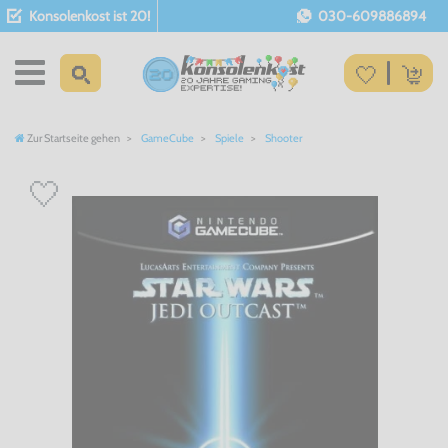
Konsolenkost ist 20!
030-609886894
Zur Startseite gehen
GameCube
Spiele
Shooter