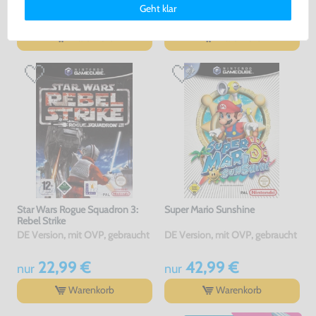
Geht klar
19,99 €
13,99 €
erklärung
und unserem
Impressum
.
nur
nur
Warenkorb
Warenkorb
Star Wars Rogue Squadron 3:
Super Mario Sunshine
Rebel Strike
DE Version, mit OVP, gebraucht
DE Version, mit OVP, gebraucht
22,99 €
42,99 €
nur
nur
Warenkorb
Warenkorb