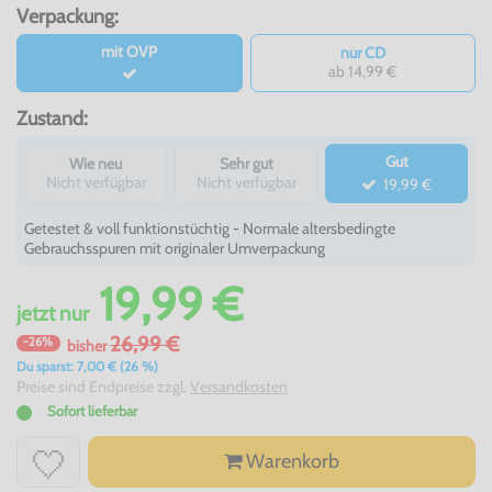
Verpackung:
mit OVP
nur CD
ab 14,99 €
Zustand:
Gut
Wie neu
Sehr gut
Nicht verfügbar
Nicht verfügbar
19,99 €
Getestet & voll funktionstüchtig - Normale altersbedingte
Gebrauchsspuren mit originaler Umverpackung
19,99 €
jetzt
nur
26,99 €
-26%
bisher
Du sparst: 7,00 € (26 %)
Preise sind Endpreise zzgl.
Versandkosten
Sofort lieferbar
Warenkorb