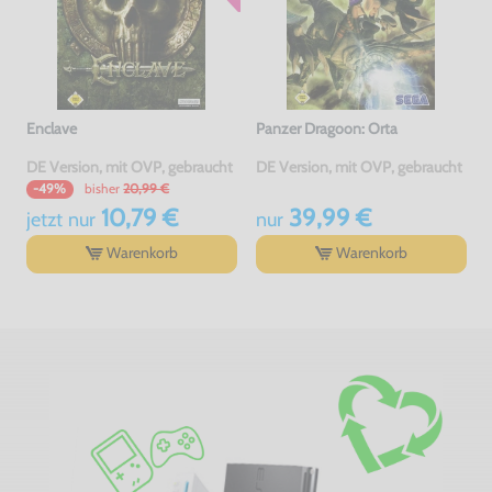
Enclave
Panzer Dragoon: Orta
DE Version, mit OVP, gebraucht
DE Version, mit OVP, gebraucht
bisher
20,99 €
-49%
10,79 €
39,99 €
jetzt
nur
nur
Warenkorb
Warenkorb