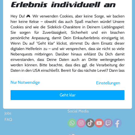
Erlebnis individuell an
Hey Du! 🎮 Wir verwenden Cookies, aber keine Sorge, wir backen
Kundenservice
Kontakt
hier keine Kekse – obwohl das auch Spaß machen würde! Unsere
Cookies sind wie die Sidekick-Charaktere in Deinem Lieblingsspiel:
Kontakt
&
Team
Konsolenkost GmbH
Sie sorgen für Zuverlässigkeit, Sicherheit und ein bisschen
AGB
Plauener Str. 163-165
persönliche Anpassung, damit Dein Einkaufserlebnis einzigartig ist.
Widerrufsrecht
13053 Berlin, DE
Wenn Du auf "Geht klar" klickst, stimmst Du dem Einsatz dieser
Impressum
&
Datenschutz
Tel: +49 30 - 609886894
digitalen Helferlein zu – und wir versprechen, dass sie nicht so viele
Zahlung und Versand
Mail: info@konsolenkost.de
Nebenquests mitbringen. Darüber hinaus erklärst Du Dich damit
www.konsolenkost.de
einverstanden, dass Deine Daten auch an Dritte weitergegeben
werden können. Bitte beachte, dass dies ggf. die Verarbeitung der
Vertrag widerrufen
Daten in den USA einschließt. Bereit für das nächste Level? Dann lass
uns gemeinsam weiterziehen! 🚀
Über das Unternehmen
Zahlungsarten
Nur Notwendige
Einstellungen
Weitere Informationen zu den von uns verwendeten Cookies und
Über uns
Deinen Rechten als Nutzer findest Du in unserer
Daten­schutz­
Nachhaltigkeit
Geht klar
erklärung
und unserem
Impressum
.
Partnerprogramm
Presse
Social Media
Jobs
FAQ