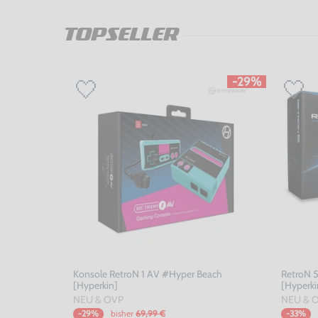
TOPSELLER
-29%
Konsole RetroN 1 AV #Hyper Beach
RetroN 5
[Hyperkin]
[Hyperki
NEU & OVP
NEU & 
bisher
69,99 €
-29%
-33%