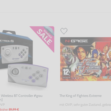
 Wireless BT Controller #grau
The King of Fighters Extreme
n]
OVP
mit OVP, sehr guter Zustand, gebra
bisher
59,99 €