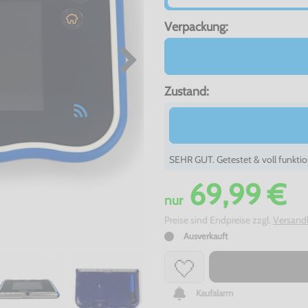
Verpackung:
Zustand:
SEHR GUT. Getestet & voll funktio
69,99 €
nur
Preise sind Endpreise zzgl.
Versand
Ausverkauft
Kaufalarm