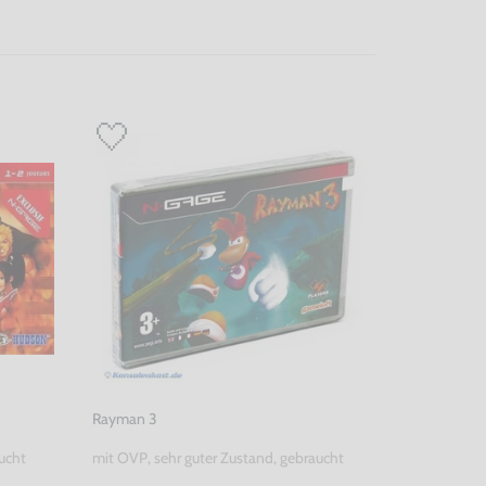
Rayman 3
ucht
mit OVP, sehr guter Zustand, gebraucht