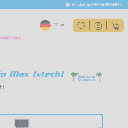
WhatsApp
030-609886894
DE
UMMER SALE
io Max [vtech]
ht