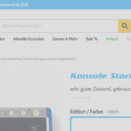
 Versand ab 30€
len
Aktuelle Konsolen
Games & Mehr
Sale %
Ankauf
S
nsole Storio Max [vtech] (sehr guter Zustand) (gebraucht)
Konsole Stor
sehr guter Zustand, gebrauc
Edition / Farbe:
vtech