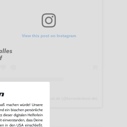
View this post on Instagram
n
A post shared by konsolenkost.de (@konsolenkost.de)
Spaß machen würde! Unsere
und ein bisschen persönliche
 dieser digitalen Helferlein
it einverstanden, dass Deine
ten in den USA einschließt.