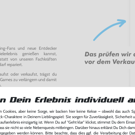
ming-Fans und neue Entdecker
lerlebnis genießen kannst,
tatt von unseren Fachkräften
arf repariert.
fst oder verkaufst, trägst du
 Games zu verlängern und damit
.
n Dein Erlebnis individuell a
 Cookies, aber keine Sorge, wir backen hier keine Kekse – obwohl das auch 
ck-Charaktere in Deinem Lieblingsspiel: Sie sorgen für Zuverlässigkeit, Sicherheit 
ufserlebnis einzigartig ist. Wenn Du auf "Geht klar" klickst, stimmst Du dem Einsatz
ass sie nicht so viele Nebenquests mitbringen. Darüber hinaus erklärst Du Dich dam
rgegeben werden können. Bitte beachte, dass dies ggf. die Verarbeitung der Da