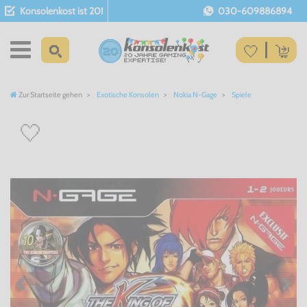
Konsolenkost ist 20!
030-609886894
Zur Startseite gehen
Exotische Konsolen
Nokia N-Gage
Spiele