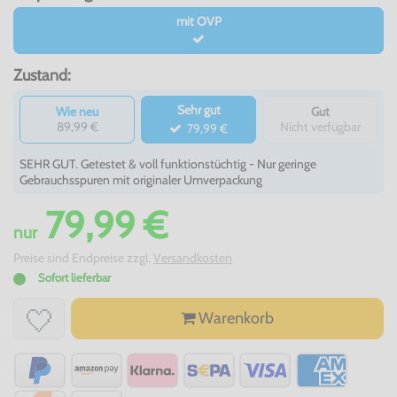
mit OVP
Zustand:
Sehr gut
Wie neu
Gut
89,99 €
Nicht verfügbar
79,99 €
SEHR GUT. Getestet & voll funktionstüchtig - Nur geringe
Gebrauchsspuren mit originaler Umverpackung
79,99 €
nur
Preise sind Endpreise zzgl.
Versandkosten
Sofort lieferbar
Warenkorb