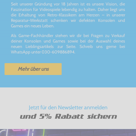
Seit unserer Gründung vor 18 Jahren ist es unsere Vision, die
Faszination für Videospiele lebendig zu halten. Daher liegt uns
die Erhaltung von Retro-Klassikern am Herzen – in unserer
Reparatur-Werkstatt schenken wir defekten Konsolen und
Games ein neues Leben.
Als Game-Fachhändler stehen wir dir bei Fragen zu Verkauf
deiner Konsolen und Games sowie bei der Auswahl deines
neuen Lieblingsartikels zur Seite. Schreib uns gerne bei
WhatsApp unter 030-609886894.
Mehr über uns
Jetzt für den Newsletter anmelden
und 5% Rabatt sichern