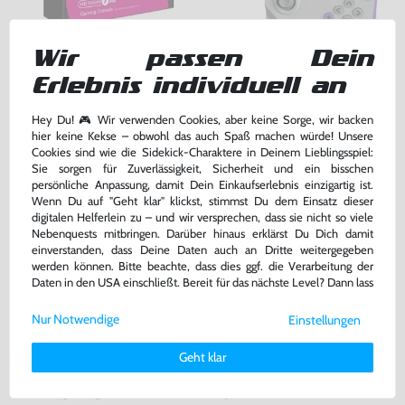
Wir passen Dein
Konsole RetroN 1 AV #Hyper
RetroN 5 Wireless BT Controller
Erlebnis individuell an
Beach [Hyperkin]
#grau [Hyperkin]
NEU & OVP
NEU & OVP
bisher
69,99 €
bisher
59,99 €
-29%
-33%
Hey Du! 🎮 Wir verwenden Cookies, aber keine Sorge, wir backen
49,99 €
39,99 €
hier keine Kekse – obwohl das auch Spaß machen würde! Unsere
jetzt
nur
jetzt
nur
Cookies sind wie die Sidekick-Charaktere in Deinem Lieblingsspiel:
Sie sorgen für Zuverlässigkeit, Sicherheit und ein bisschen
Warenkorb
Warenkorb
persönliche Anpassung, damit Dein Einkaufserlebnis einzigartig ist.
Wenn Du auf "Geht klar" klickst, stimmst Du dem Einsatz dieser
digitalen Helferlein zu – und wir versprechen, dass sie nicht so viele
Nebenquests mitbringen. Darüber hinaus erklärst Du Dich damit
einverstanden, dass Deine Daten auch an Dritte weitergegeben
werden können. Bitte beachte, dass dies ggf. die Verarbeitung der
Daten in den USA einschließt. Bereit für das nächste Level? Dann lass
uns gemeinsam weiterziehen! 🚀
Nur Notwendige
Einstellungen
Weitere Informationen zu den von uns verwendeten Cookies und
Deinen Rechten als Nutzer findest Du in unserer
Daten­schutz­
Geht klar
erklärung
und unserem
Impressum
.
The King of Fighters Extreme
Rayman 3