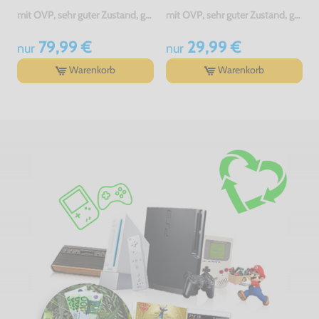
mit OVP, sehr guter Zustand, gebraucht
mit OVP, sehr guter Zustand, gebraucht
79,99 €
29,99 €
nur
nur
Warenkorb
Warenkorb