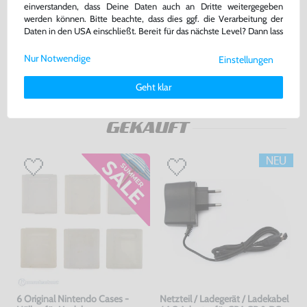
einverstanden, dass Deine Daten auch an Dritte weitergegeben
ohne OVP, NEU
gebraucht, NEUWERTIG
werden können. Bitte beachte, dass dies ggf. die Verarbeitung der
bisher
5,00 €
-30%
Daten in den USA einschließt. Bereit für das nächste Level? Dann lass
3,50 €
189,99 €
jetzt
nur
nur
uns gemeinsam weiterziehen! 🚀
Nur Notwendige
Einstellungen
Warenkorb
Warenkorb
Weitere Informationen zu den von uns verwendeten Cookies und
Deinen Rechten als Nutzer findest Du in unserer
Daten­schutz­
Geht klar
erklärung
und unserem
Impressum
.
DAS HABEN ANDERE DAZU
GEKAUFT
6 Original Nintendo Cases -
Netzteil / Ladegerät / Ladekabel