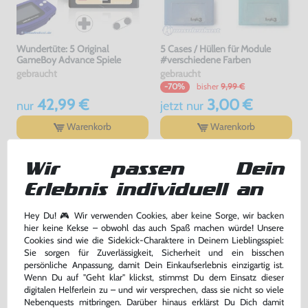
Wundertüte: 5 Original
5 Cases / Hüllen für Module
GameBoy Advance Spiele
#verschiedene Farben
gebraucht
gebraucht
bisher
9,99 €
-70%
42,99 €
3,00 €
nur
jetzt
nur
Warenkorb
Warenkorb
Wir passen Dein
Erlebnis individuell an
Hey Du! 🎮 Wir verwenden Cookies, aber keine Sorge, wir backen
hier keine Kekse – obwohl das auch Spaß machen würde! Unsere
Cookies sind wie die Sidekick-Charaktere in Deinem Lieblingsspiel:
Sie sorgen für Zuverlässigkeit, Sicherheit und ein bisschen
persönliche Anpassung, damit Dein Einkaufserlebnis einzigartig ist.
Wenn Du auf "Geht klar" klickst, stimmst Du dem Einsatz dieser
digitalen Helferlein zu – und wir versprechen, dass sie nicht so viele
Kopfhörer Adapter Klinke 3,5 GB
Konsole #pink - rosa / Clear Red
Nebenquests mitbringen. Darüber hinaus erklärst Du Dich damit
Advance / GBA SP