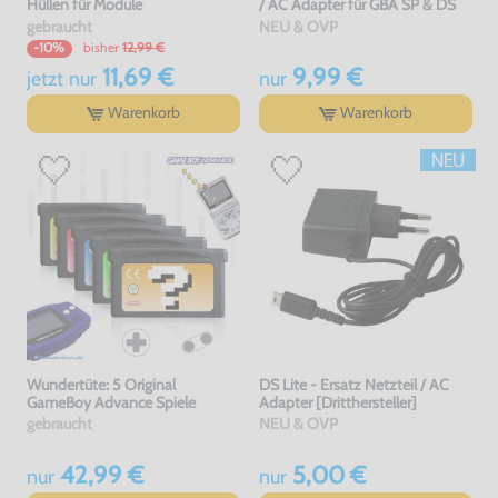
Hüllen für Module
/ AC Adapter für GBA SP & DS
gebraucht
NEU & OVP
bisher
12,99 €
-10%
11,69 €
9,99 €
jetzt
nur
nur
Warenkorb
Warenkorb
Wundertüte: 5 Original
DS Lite - Ersatz Netzteil / AC
GameBoy Advance Spiele
Adapter [Dritthersteller]
gebraucht
NEU & OVP
42,99 €
5,00 €
nur
nur