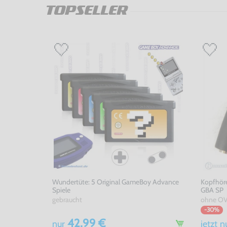
TOPSELLER
Wundertüte: 5 Original GameBoy Advance
Kopfhöre
Spiele
GBA SP
gebraucht
ohne OV
-30%
42,99 €
nur
jetzt
n