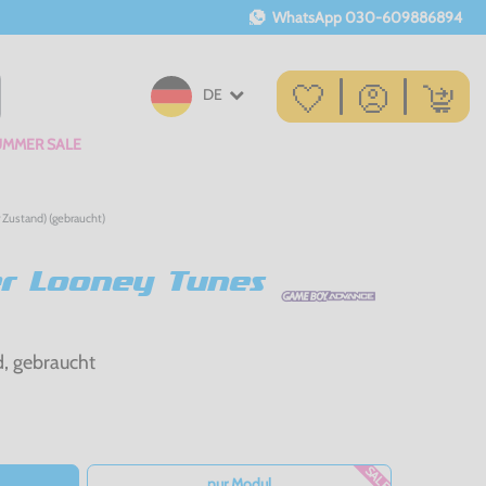
WhatsApp
030-609886894
DE
UMMER SALE
 Zustand) (gebraucht)
er Looney Tunes
d, gebraucht
SALE
nur Modul