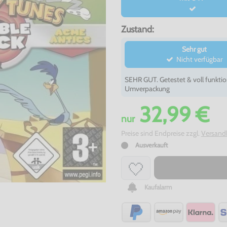
Zustand:
Sehr gut
Nicht verfügbar
SEHR GUT. Getestet & voll funktio
Umverpackung
32,99 €
nur
Preise sind Endpreise zzgl.
Versand
Ausverkauft
Kaufalarm