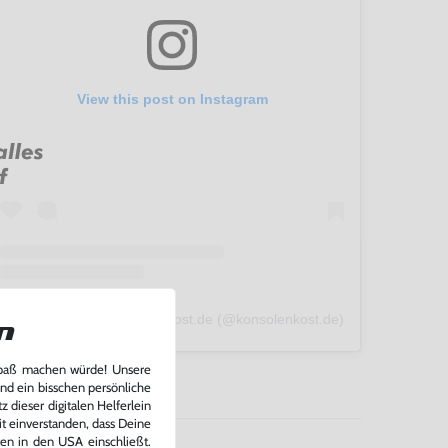
View this post on Instagram
A post shared by konsolenkost.de (@konsolenkost.de)
n
Spaß machen würde! Unsere
und ein bisschen persönliche
 dieser digitalen Helferlein
it einverstanden, dass Deine
ten in den USA einschließt.