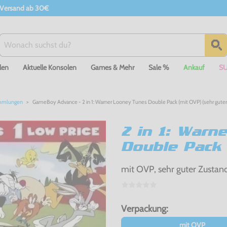
 Versand ab 30€
len
Aktuelle Konsolen
Games & Mehr
Sale %
Ankauf
S
mmlungen
GameBoy Advance - 2 in 1: Warner Looney Tunes Double Pack (mit OVP) (sehr guter
2 in 1: Warn
Double Pack
mit OVP, sehr guter Zustan
Verpackung:
mit OVP