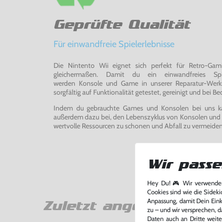
Geprüfte Qualität
Für einwandfreie Spielerlebnisse
Die Nintento Wii eignet sich perfekt für Retro-Ga
gleichermaßen. Damit du ein einwandfreies Spie
werden Konsole und Game in unserer Reparatur-Werks
sorgfältig auf Funktionalität getestet, gereinigt und bei Bed
Indem du gebrauchte Games und Konsolen bei uns kau
außerdem dazu bei, den Lebenszyklus von Konsolen und
wertvolle Ressourcen zu schonen und Abfall zu vermeiden
Wir passe
Hey Du! 🎮 Wir verwenden
Cookies sind wie die Sideki
Anpassung, damit Dein Einka
Zuletzt angesehen
zu – und wir versprechen, d
Daten auch an Dritte weite