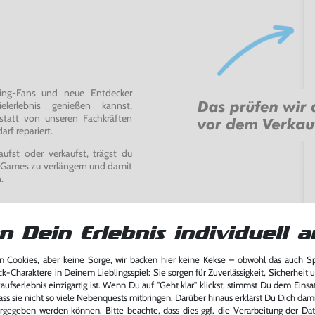
ming-Fans und neue Entdecker
lerlebnis genießen kannst,
tatt von unseren Fachkräften
arf repariert.
fst oder verkaufst, trägst du
 Games zu verlängern und damit
.
n Dein Erlebnis individuell a
 Cookies, aber keine Sorge, wir backen hier keine Kekse – obwohl das auch 
ck-Charaktere in Deinem Lieblingsspiel: Sie sorgen für Zuverlässigkeit, Sicherheit 
ufserlebnis einzigartig ist. Wenn Du auf "Geht klar" klickst, stimmst Du dem Einsatz
ass sie nicht so viele Nebenquests mitbringen. Darüber hinaus erklärst Du Dich dam
rgegeben werden können. Bitte beachte, dass dies ggf. die Verarbeitung der Da