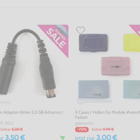
r Adapter Klinke 3,5 GB Advance /
5 Cases / Hüllen für Module #vers
Farben
P, NEU
gebraucht
bisher
5,00 €
bisher
9,99 €
-70%
3,50 €
3,00 €
ur
jetzt
nur