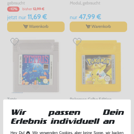
gebraucht
Modul, gebraucht
bisher
12,99 €
-10%
11,69 €
47,99 €
jetzt
nur
nur
Warenkorb
Warenkorb
Tetris
Pokemon Gelbe Edition
Modul, gebraucht
DEUTSCH, Modul, gebraucht
Wir passen Dein
Erlebnis individuell an
34,99 €
86,99 €
nur
nur
Hey Du! 🎮 Wir verwenden Cookies, aber keine Sorge, wir backen
Warenkorb
Warenkorb