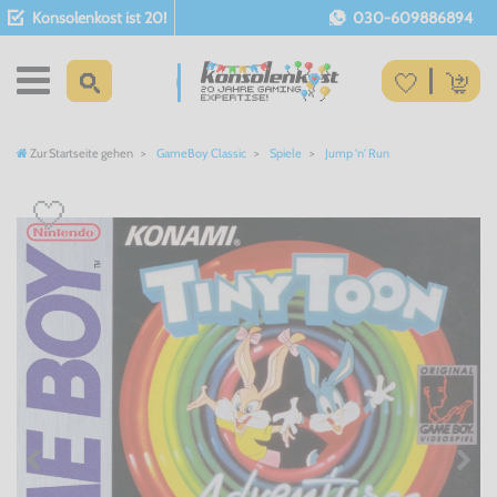
Konsolenkost ist 20!
030-609886894
Zur Startseite gehen
GameBoy Classic
Spiele
Jump 'n' Run