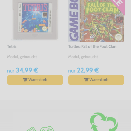
Tetris
Turtles: Fall of the Foot Clan
Modul, gebraucht
Modul, gebraucht
34,99 €
22,99 €
nur
nur
Warenkorb
Warenkorb