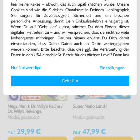
hier keine Kekse – obwohl das auch Spaß machen würde! Unsere
Cookies sind wie die Sidekick-Charaktere in Deinem Lieblingsspiel:
Sie sorgen für Zuverlässigkeit, Sicherheit und ein bisschen
DAS HABEN ANDERE DAZU
persönliche Anpassung, damit Dein Einkaufserlebnis einzigartig ist.
Wenn Du auf "Geht klar" klickst, stimmst Du dem Einsatz dieser
GEKAUFT
digitalen Helferlein zu – und wir versprechen, dass sie nicht so viele
Nebenquests mitbringen. Darüber hinaus erklärst Du Dich damit
einverstanden, dass Deine Daten auch an Dritte weitergegeben
werden können. Bitte beachte, dass dies ggf. die Verarbeitung der
Daten in den USA einschließt. Bereit für das nächste Level? Dann lass
uns gemeinsam weiterziehen! 🚀
Nur Notwendige
Einstellungen
Weitere Informationen zu den von uns verwendeten Cookies und
Deinen Rechten als Nutzer findest Du in unserer
Daten­schutz­
Geht klar
erklärung
und unserem
Impressum
.
Mega Man 1: Dr. Wily's Rache /
Super Mario Land 1
Dr. Wily's Revenge
Modul, gebraucht
Modul, gebraucht
29,99 €
47,99 €
nur
nur