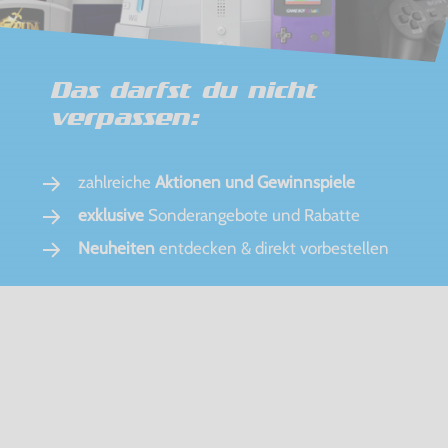
Das darfst du nicht
verpassen:
zahlreiche
Aktionen und Gewinnspiele
exklusive
Sonderangebote und Rabatte
Neuheiten
entdecken & direkt vorbestellen