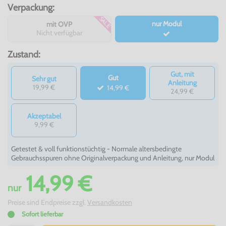
Verpackung:
SALE
nur Modul
mit OVP
Nicht verfügbar
Zustand:
Gut, mit
Gut
Sehr gut
Anleitung
19,99 €
14,99 €
24,99 €
Akzeptabel
9,99 €
Getestet & voll funktionstüchtig - Normale altersbedingte
Gebrauchsspuren ohne Originalverpackung und Anleitung, nur Modul
14,99 €
nur
Preise sind Endpreise zzgl.
Versandkosten
Sofort lieferbar