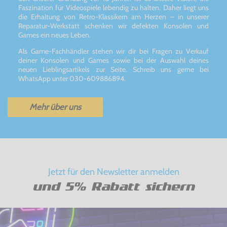
Faszination für Videospiele lebendig zu halten. Daher liegt uns
die Erhaltung von Retro-Klassikern am Herzen – in unserer
Reparatur-Werkstatt schenken wir defekten Konsolen und
Games ein neues Leben.
Als Game-Fachhändler stehen wir dir bei Fragen zu Verkauf
deiner Konsolen und Games sowie bei der Auswahl deines
neuen Lieblingsartikels zur Seite. Schreib uns gerne bei
WhatsApp unter 030-609886894.
Mehr über uns
Jetzt für den Newsletter anmelden
und 5% Rabatt sichern