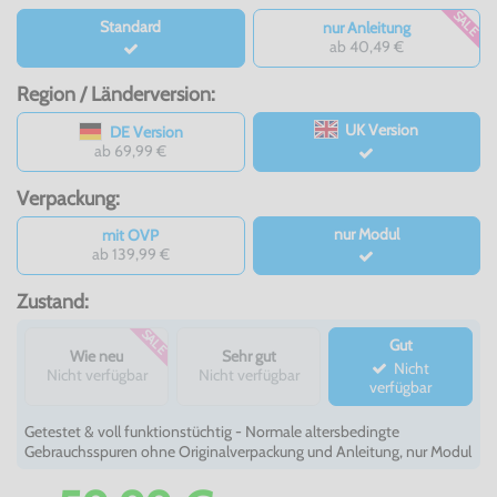
SALE
Standard
nur Anleitung
ab 40,49 €
Region / Länderversion:
UK Version
DE Version
ab 69,99 €
Verpackung:
nur Modul
mit OVP
ab 139,99 €
Zustand:
SALE
Gut
Wie neu
Sehr gut
Nicht
Nicht verfügbar
Nicht verfügbar
verfügbar
Getestet & voll funktionstüchtig - Normale altersbedingte
Gebrauchsspuren ohne Originalverpackung und Anleitung, nur Modul