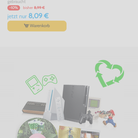
gebraucht
bisher
8,99 €
-10%
8,09 €
jetzt
nur
Warenkorb