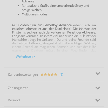
Advance
fantastische Grafik, eine umwerfende Story und
riesige Welten
Multiplayermodus
Mit
Golden Sun für GameBoy Advance
erhebt sich ein
episches Abenteuer aus der Dunkelheit! Die Mächte der
Finsternis suchen nach der verlorenen Kunst der Alchemie.
Langsam kommen sie ihrem Ziel näher und die Zukunft der
Menschheit liegt im Unklaren. Du und deine Freunde seid
die Letzte Hoffnung! Ausgestattet mit mächtigen Waffen,
einem Arsenal an magischen Formeln und mit der Hilfe
elementarer Kreaturen müsst ihr einen Weg finden, das
drohende Unheil von der Welt abzuwenden!
Weiterlesen >
Ein Rollenspiel der Extraklasse! Golden Sun für GameBoy
Advance!
Kundenbewertungen
(2)
Zahlungsarten
Versand