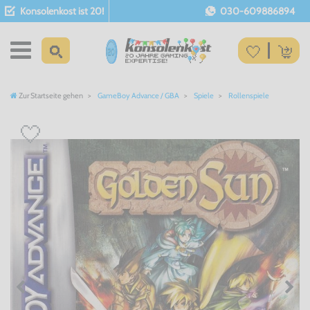
Konsolenkost ist 20!
030-609886894
Zur Startseite gehen
GameBoy Advance / GBA
Spiele
Rollenspiele