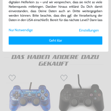
digitalen Helferlein zu – und wir versprechen, dass sie nicht so viele
Nebenquests mitbringen. Darüber hinaus erklärst Du Dich damit
einverstanden, dass Deine Daten auch an Dritte weitergegeben
Kopfhörer Adapter Klinke 3,5 GB
Konsole #pink - rosa / Clear Red
werden können. Bitte beachte, dass dies ggf. die Verarbeitung der
Advance / GBA SP
Daten in den USA einschließt. Bereit für das nächste Level? Dann lass
ohne OVP, NEU
gebraucht, NEUWERTIG
uns gemeinsam weiterziehen! 🚀
bisher
5,00 €
-30%
Nur Notwendige
Einstellungen
3,50 €
189,99 €
Weitere Informationen zu den von uns verwendeten Cookies und
jetzt
nur
nur
Deinen Rechten als Nutzer findest Du in unserer
Daten­schutz­
Geht klar
Warenkorb
Warenkorb
erklärung
und unserem
Impressum
.
DAS HABEN ANDERE DAZU
GEKAUFT