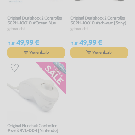
Original Dualshock 2 Controller
Original Dualshock 2 Controller
SCPH-10010 #Ocean Blue
SCPH-10010 #schwarz [Sony]
blau-transp. [Sony]
gebraucht
gebraucht
49,99 €
49,99 €
nur
nur
Warenkorb
Warenkorb
Original Nunchuk Controller
#weiß RVL-004 [Nintendo]