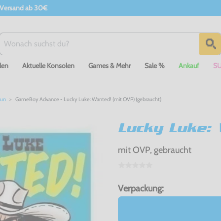
 Versand ab 30€
len
Aktuelle Konsolen
Games & Mehr
Sale %
Ankauf
S
Run
GameBoy Advance - Lucky Luke: Wanted! (mit OVP) (gebraucht)
Lucky Luke:
mit OVP, gebraucht
Verpackung: