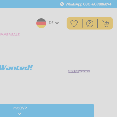
WhatsApp
030-609886894
DE
UMMER SALE
 Wanted!
mit OVP