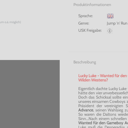
Produktinformationen
Sprache:
num o.ä. möglich)
Genre:
Jump 'n' Run
USK Freigabe:
Beschreibung
Lucky Luke - Wanted für den
Wilden Westens?
Eigentlich dachte Lucky Luke
hätte den vier unverbesserlic
Doch das Schicksal sollte 
unseres einsamen Cowboys z
Präsident der vereinigten 
Advance
, seinen Wahlsieg zu
So waren die Daltons wieder
Sinn...Nach einem schnellen
Wanted für den Gameboy A
Luke muß die Desperados au