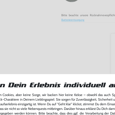
Bitte beachte unsere Rücknahmeverpflich
Batterieentsorgung
n Dein Erlebnis individuell a
 Cookies, aber keine Sorge, wir backen hier keine Kekse – obwohl das auch 
ck-Charaktere in Deinem Lieblingsspiel: Sie sorgen für Zuverlässigkeit, Sicherheit 
ufserlebnis einzigartig ist. Wenn Du auf "Geht klar" klickst, stimmst Du dem Einsatz
ass sie nicht so viele Nebenquests mitbringen. Darüber hinaus erklärst Du Dich dam
ming-Fans und neue Entdecker
rgegeben werden können. Bitte beachte, dass dies ggf. die Verarbeitung der Da
lerlebnis genießen kannst,