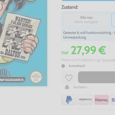
Zustand:
Wie neu
Nicht verfügbar
Getestet & voll funktionstüchtig 
Umverpackung
27,99 €
nur
Preise sind Endpreise zzgl.
Versand
Ausverkauft
Kaufalarm