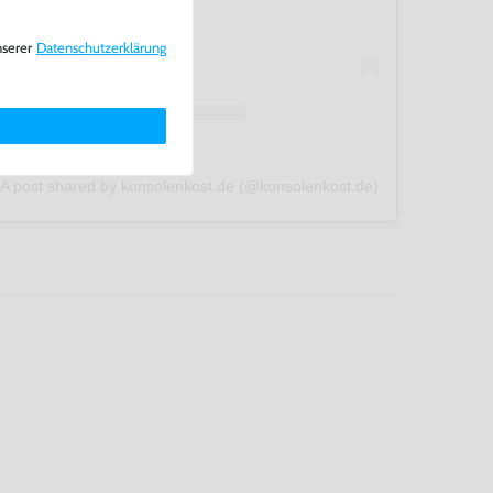
nserer
Daten­schutz­erklärung
A post shared by konsolenkost.de (@konsolenkost.de)