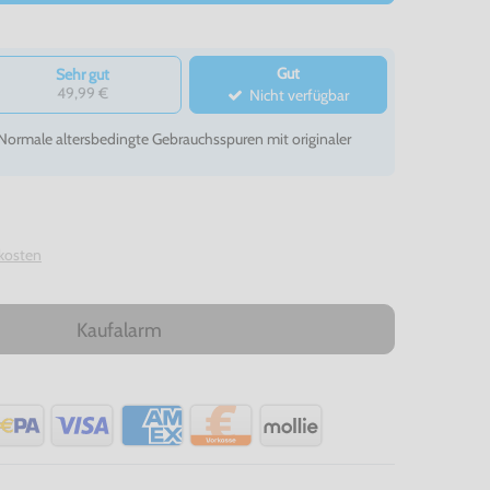
Gut
Sehr gut
49,99 €
Nicht verfügbar
- Normale altersbedingte Gebrauchsspuren mit originaler
kosten
Kaufalarm