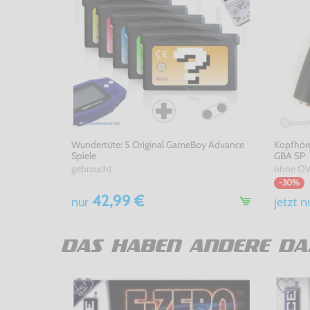
Wundertüte: 5 Original GameBoy Advance
Kopfhöre
Spiele
GBA SP
gebraucht
ohne OV
-30%
42,99 €
nur
jetzt
n
DAS HABEN ANDERE DA