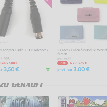
r Adapter Klinke 3,5 GB Advance /
5 Cases / Hüllen für Module #vers
Farben
P, NEU
gebraucht
bisher
5,00 €
bisher
9,99 €
-70%
3,50 €
3,00 €
ur
jetzt
nur
ZU GEKAUFT