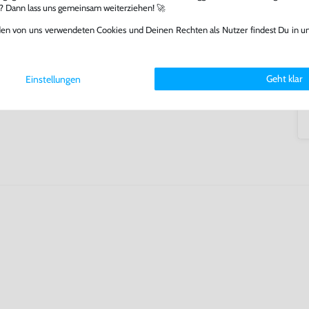
l? Dann lass uns gemeinsam weiterziehen! 🚀
tatt von unseren Fachkräften
arf repariert.
den von uns verwendeten Cookies und Deinen Rechten als Nutzer findest Du in u
fst oder verkaufst, trägst du
 Games zu verlängern und damit
.
Geht klar
Einstellungen