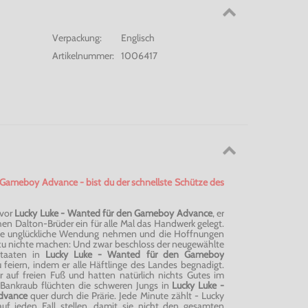
Verpackung:
Englisch
Artikelnummer:
1006417
 Gameboy Advance - bist du der schnellste Schütze des
 vor
Lucky Luke - Wanted für den Gameboy Advance
, er
hen Dalton-Brüder ein für alle Mal das Handwerk gelegt.
eine unglückliche Wendung nehmen und die Hoffnungen
u nichte machen: Und zwar beschloss der neugewählte
Staaten in
Lucky Luke - Wanted für den Gameboy
 feiern, indem er alle Häftlinge des Landes begnadigt.
 auf freien Fuß und hatten natürlich nichts Gutes im
 Bankraub flüchten die schweren Jungs in
Lucky Luke -
dvance
quer durch die Prärie. Jede Minute zählt - Lucky
f jeden Fall stellen, damit sie nicht den gesamten