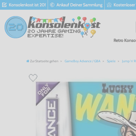
Konsolenkost ist 20!
Ankauf Deiner Sammlung
Kostenloser
Retro Konso
Zur Startseite gehen
GameBoy Advance / GBA
Spiele
Jump 'n' 