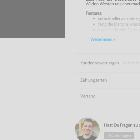
Wilden Westen unsicher mac
Features:
sei schneller als dein 
fang die Daltons wiede
exklusiv für den Game
Lucky Luke - Wanted für de
Weiterlesen >
acht!
In unserem Shop finden Sie
GameBoy Spiele (GameBoy Col
GameBoy Advance (+ GBA SP)
Kundenbewertungen
Zahlungsarten
Versand
Hast Du Fragen zu 
Chris fragen