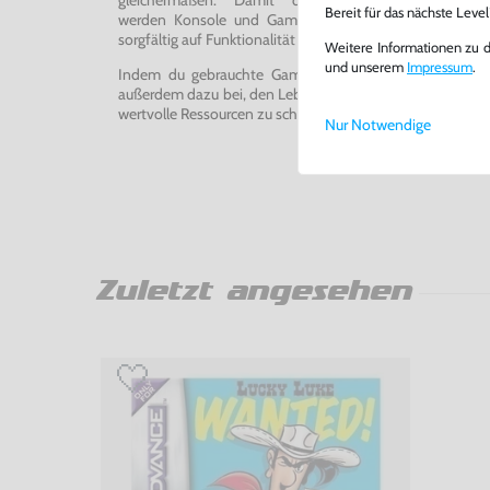
Bereit für das nächste Leve
werden Konsole und Game in unserer Reparatur-Werks
sorgfältig auf Funktionalität getestet, gereinigt und bei Bed
Weitere Informationen zu 
und unserem
Impressum
.
Indem du gebrauchte Games und Konsolen bei uns kau
außerdem dazu bei, den Lebenszyklus von Konsolen und
wertvolle Ressourcen zu schonen und Abfall zu vermeiden
Nur Notwendige
Zuletzt angesehen