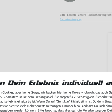
Bitte beachte unsere Rücknahmeverpflich
Batterieentsorgung
n Dein Erlebnis individuell a
 Cookies, aber keine Sorge, wir backen hier keine Kekse – obwohl das auch 
ck-Charaktere in Deinem Lieblingsspiel: Sie sorgen für Zuverlässigkeit, Sicherheit 
ufserlebnis einzigartig ist. Wenn Du auf "Geht klar" klickst, stimmst Du dem Einsatz
ass sie nicht so viele Nebenquests mitbringen. Darüber hinaus erklärst Du Dich dam
ming-Fans und neue Entdecker
rgegeben werden können. Bitte beachte, dass dies ggf. die Verarbeitung der Da
lerlebnis genießen kannst,