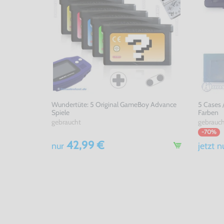
Wundertüte: 5 Original GameBoy Advance
5 Cases 
Spiele
Farben
gebraucht
gebrauc
-70%
42,99 €
nur
jetzt
n