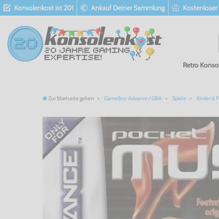
Konsolenkost ist 20!
Ankauf Deiner Sammlung
Kostenloser
Retro Konso
Zur Startseite gehen
GameBoy Advance / GBA
Spiele
Kinder & F