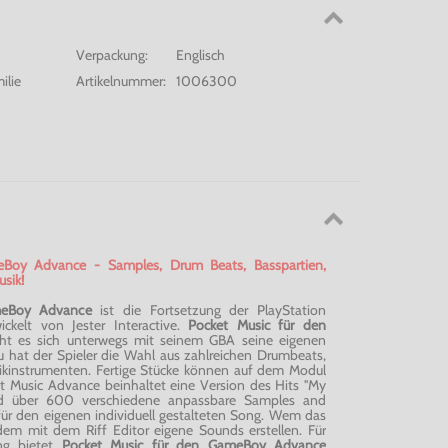
Verpackung:
Englisch
ilie
Artikelnummer:
1006300
Boy Advance - Samples, Drum Beats, Basspartien,
sik!
meBoy Advance
ist die Fortsetzung der PlayStation
wickelt von Jester Interactive.
Pocket Music für den
ht es sich unterwegs mit seinem GBA seine eigenen
u hat der Spieler die Wahl aus zahlreichen Drumbeats,
ikinstrumenten. Fertige Stücke können auf dem Modul
t Music Advance beinhaltet eine Version des Hits ''My
 über 600 verschiedene anpassbare Samples and
für den eigenen individuell gestalteten Song. Wem das
rdem mit dem Riff Editor eigene Sounds erstellen. Für
ng bietet
Pocket Music für den GameBoy Advance