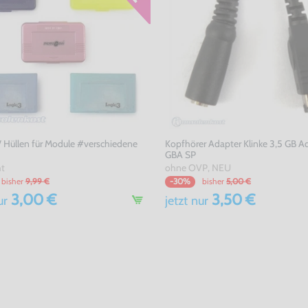
/ Hüllen für Module #verschiedene
Kopfhörer Adapter Klinke 3,5 GB A
GBA SP
ht
ohne OVP, NEU
bisher
9,99 €
bisher
5,00 €
-30%
3,00 €
3,50 €
ur
jetzt
nur