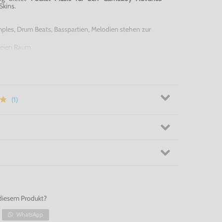
Skins.
ples, Drum Beats, Basspartien, Melodien stehen zur
freien Raum
boy
 Advance - steckt ein wahrer DJ in dir?
 über 500 GameBoy Advance Spiele und viele weitere
or und GameBoy Classic), die natürlich auch mit dem
(1)
 kompatibel sind.
diesem Produkt?
WhatsApp