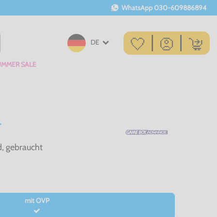
WhatsApp
030-609886894
DE
UMMER SALE
d, gebraucht
mit OVP