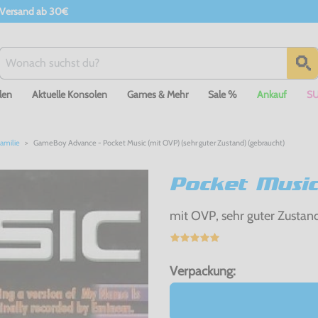
 Versand ab 30€
len
Aktuelle Konsolen
Games & Mehr
Sale %
Ankauf
S
amilie
GameBoy Advance - Pocket Music (mit OVP) (sehr guter Zustand) (gebraucht)
Pocket Music
mit OVP, sehr guter Zustan
Verpackung: