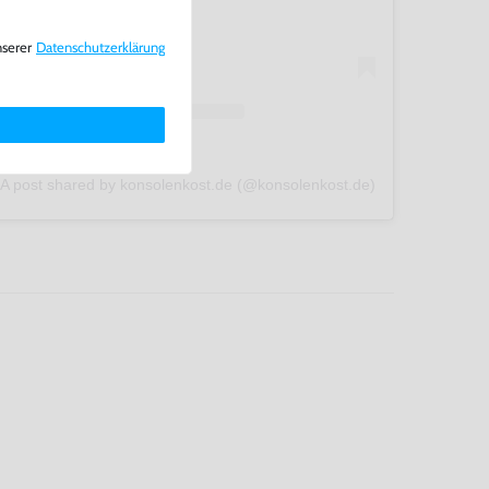
nserer
Daten­schutz­erklärung
A post shared by konsolenkost.de (@konsolenkost.de)