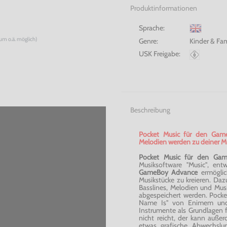
Produktinformationen
Sprache:
num o.ä. möglich)
Genre:
Kinder & Fam
USK Freigabe:
Beschreibung
Pocket Music für den Game
Melodien werden zu deiner Mu
Pocket Music für den Ga
Musiksoftware ''Music'', ent
GameBoy Advance
ermöglic
Musikstücke zu kreieren. Daz
Basslines, Melodien und Mus
abgespeichert werden. Pocke
Name Is'' von Enimem und
Instrumente als Grundlagen 
nicht reicht, der kann auße
etwas grafische Abwechslu