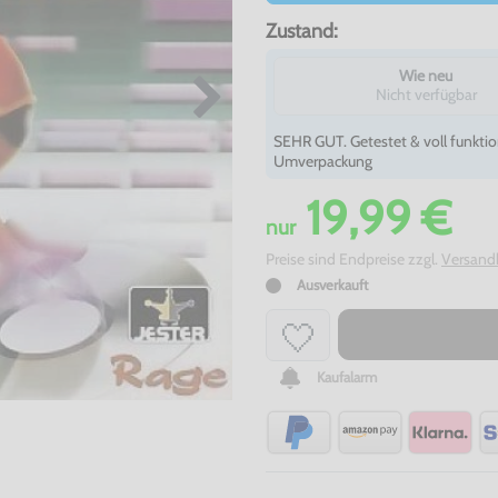
Zustand:
Wie neu
Nicht verfügbar
SEHR GUT. Getestet & voll funktio
Umverpackung
19,99 €
nur
Preise sind Endpreise zzgl.
Versand
Ausverkauft
Kaufalarm