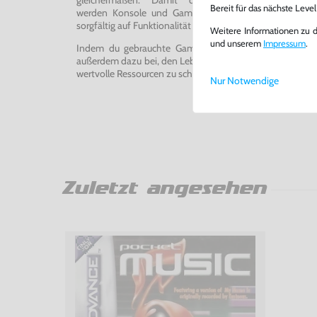
Bereit für das nächste Leve
werden Konsole und Game in unserer Reparatur-Werks
sorgfältig auf Funktionalität getestet, gereinigt und bei Bed
Weitere Informationen zu 
und unserem
Impressum
.
Indem du gebrauchte Games und Konsolen bei uns kau
außerdem dazu bei, den Lebenszyklus von Konsolen und
wertvolle Ressourcen zu schonen und Abfall zu vermeiden
Nur Notwendige
Zuletzt angesehen