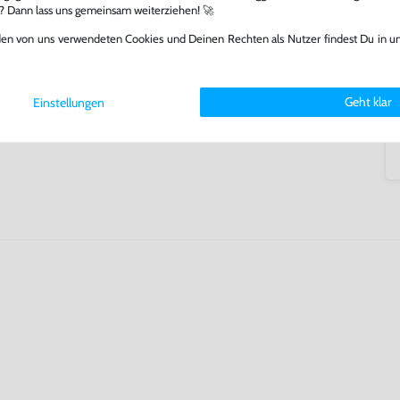
l? Dann lass uns gemeinsam weiterziehen! 🚀
tatt von unseren Fachkräften
arf repariert.
den von uns verwendeten Cookies und Deinen Rechten als Nutzer findest Du in u
fst oder verkaufst, trägst du
 Games zu verlängern und damit
.
Geht klar
Einstellungen