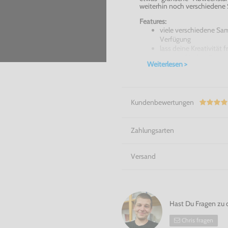
weiterhin noch verschiedene 
Features:
viele verschiedene Sam
Verfügung
lass deine Kreativität 
exklusiv für den Game
Weiterlesen >
Pocket Music für den GameBoy
In unserem Shop finden Sie
GameBoy Spiele (GameBoy Col
Kundenbewertungen
GameBoy Advance (+ GBA SP)
Zahlungsarten
Versand
Hast Du Fragen zu 
Chris fragen